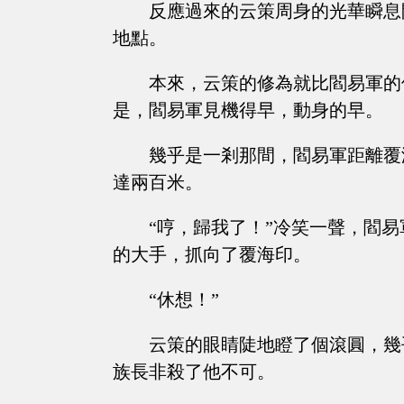
反應過來的云策周身的光華瞬息
地點。
本來，云策的修為就比閻易軍的
是，閻易軍見機得早，動身的早。
幾乎是一剎那間，閻易軍距離覆
達兩百米。
“哼，歸我了！”冷笑一聲，閻
的大手，抓向了覆海印。
“休想！”
云策的眼睛陡地瞪了個滾圓，幾
族長非殺了他不可。