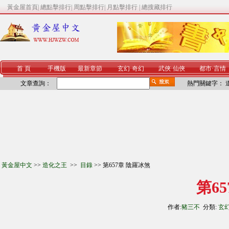
黃金屋首頁
|
總點擊排行
|
周點擊排行
|
月點擊排行
|
總搜藏排行
首 頁
手機版
最新章節
玄幻
·
奇幻
武俠
·
仙俠
都市
·
言情
文章查詢：
熱門關鍵字：
黃金屋中文
>>
造化之王
>>
目錄
>> 第657章 陰羅冰煞
第6
作者:
豬三不
分類:
玄