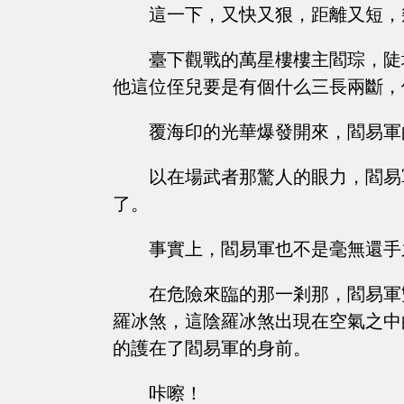
這一下，又快又狠，距離又短，
臺下觀戰的萬星樓樓主閻琮，陡
他這位侄兒要是有個什么三長兩斷，
覆海印的光華爆發開來，閻易軍
以在場武者那驚人的眼力，閻易
了。
事實上，閻易軍也不是毫無還手
在危險來臨的那一剎那，閻易軍
羅冰煞，這陰羅冰煞出現在空氣之中
的護在了閻易軍的身前。
咔嚓！