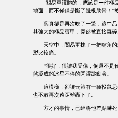
“閻易軍護體的，應該是一件極
地面，而不僅僅是斷了幾根肋骨！”
葉真卻是再次吃了一驚，這中品
其強大的極品寶甲，竟然被直接轟碎....
天空中，閻易軍抹了一把嘴角的
裂比較痛。
“很好，很讓我受傷，倒還不是
煞凝成的冰星不停的閃躍跳動著。
這模樣，卻讓云策有一種投鼠忌
也不敢再次遠距離轟下了。
方才的事情，已經將他差點嚇死