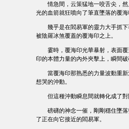
情急間，云策猛地一咬舌尖，然
光的血箭就狂噴向了筆直墜落的覆海
幾乎是在閻易軍的靈力大手抓下
被陰羅冰煞覆蓋的覆海印之上。
霎時，覆海印光華暴射，表面覆
印的本體力量的內外夾擊上，瞬間破
當覆海印那熟悉的力量波動重新
想哭的沖動。
但這種沖動瞬息間就轉化成了對
磅礴的神念一催，剛剛穩住墜落
了正在向它接近的閻易軍。