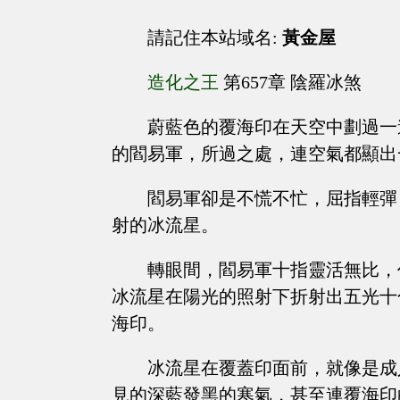
請記住本站域名:
黃金屋
造化之王
第657章 陰羅冰煞
蔚藍色的覆海印在天空中劃過一
的閻易軍，所過之處，連空氣都顯出
閻易軍卻是不慌不忙，屈指輕彈
射的冰流星。
轉眼間，閻易軍十指靈活無比，
冰流星在陽光的照射下折射出五光十
海印。
冰流星在覆蓋印面前，就像是成
見的深藍發黑的寒氣，甚至連覆海印