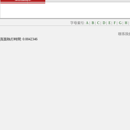
字母索引:
A
|
B
|
C
|
D
|
E
|
F
|
G
|
H
聯系我
頁面執行時間: 0.0042346