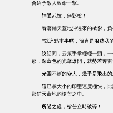
會給予敵人致命一擊。
神通武技，無影槍！
看著鋪天蓋地沖過來的槍影，負
“就這點本事嗎，簡直是浪費我的
說話間，云策手掌輕輕一顫，一
那，深藍色的光華爆開，就勢若奔雷
光團不斷的變大，幾乎是飛出的
這巴掌大小的印璽速度極快，比
那鋪天蓋地的槍芒之中。
所過之處，槍芒立時破碎！