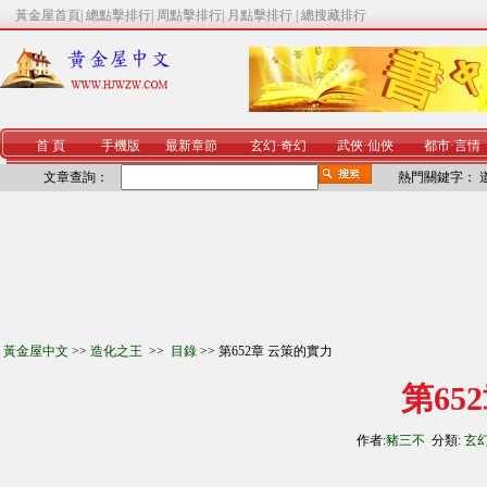
黃金屋首頁
|
總點擊排行
|
周點擊排行
|
月點擊排行
|
總搜藏排行
首 頁
手機版
最新章節
玄幻
·
奇幻
武俠
·
仙俠
都市
·
言情
文章查詢：
熱門關鍵字：
黃金屋中文
>>
造化之王
>>
目錄
>> 第652章 云策的實力
第65
作者:
豬三不
分類:
玄