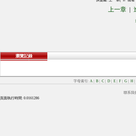
快捷鍵: 上一章("←"或者
上一章
|
瀏覽記錄
字母索引:
A
|
B
|
C
|
D
|
E
|
F
|
G
|
H
聯系我
頁面執行時間: 0.0161286