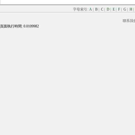
字母索引:
A
|
B
|
C
|
D
|
E
|
F
|
G
|
H
聯系我
頁面執行時間: 0.0109982