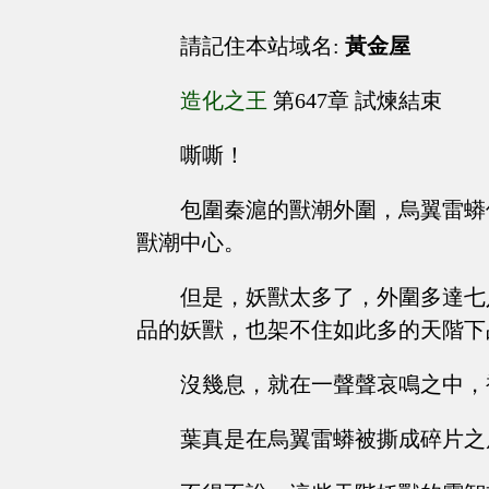
請記住本站域名:
黃金屋
造化之王
第647章 試煉結束
嘶嘶！
包圍秦滬的獸潮外圍，烏翼雷蟒
獸潮中心。
但是，妖獸太多了，外圍多達七
品的妖獸，也架不住如此多的天階下
沒幾息，就在一聲聲哀鳴之中，
葉真是在烏翼雷蟒被撕成碎片之