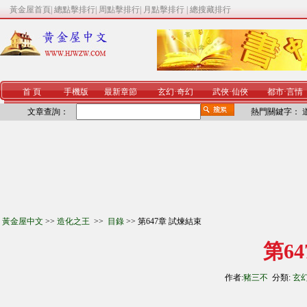
黃金屋首頁
|
總點擊排行
|
周點擊排行
|
月點擊排行
|
總搜藏排行
首 頁
手機版
最新章節
玄幻
·
奇幻
武俠
·
仙俠
都市
·
言情
文章查詢：
熱門關鍵字：
黃金屋中文
>>
造化之王
>>
目錄
>> 第647章 試煉結束
第6
作者:
豬三不
分類:
玄