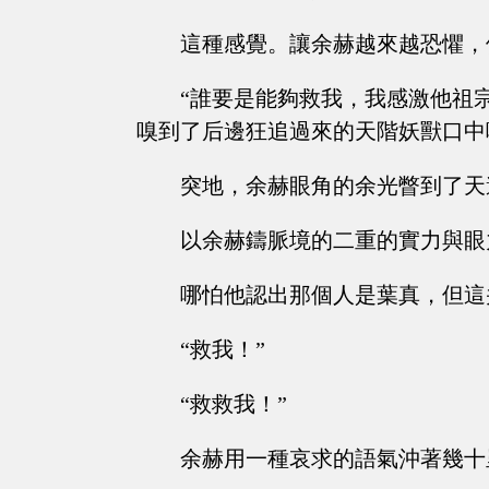
這種感覺。讓余赫越來越恐懼，
“誰要是能夠救我，我感激他祖
嗅到了后邊狂追過來的天階妖獸口中
突地，余赫眼角的余光瞥到了天
以余赫鑄脈境的二重的實力與眼
哪怕他認出那個人是葉真，但這
“救我！”
“救救我！”
余赫用一種哀求的語氣沖著幾十