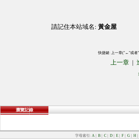
請記住本站域名:
黃金屋
快捷鍵: 上一章("←"或者
上一章
|
瀏覽記錄
字母索引:
A
|
B
|
C
|
D
|
E
|
F
|
G
|
H