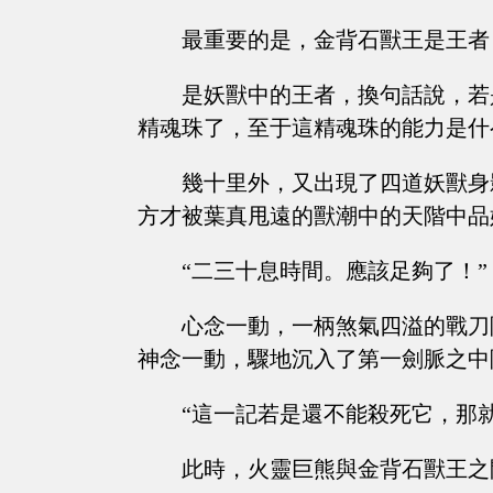
最重要的是，金背石獸王是王者
是妖獸中的王者，換句話說，若
精魂珠了，至于這精魂珠的能力是什
幾十里外，又出現了四道妖獸身
方才被葉真甩遠的獸潮中的天階中品
“二三十息時間。應該足夠了！”
心念一動，一柄煞氣四溢的戰刀
神念一動，驟地沉入了第一劍脈之中
“這一記若是還不能殺死它，那就有多
此時，火靈巨熊與金背石獸王之