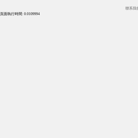
聯系我
頁面執行時間: 0.0109994