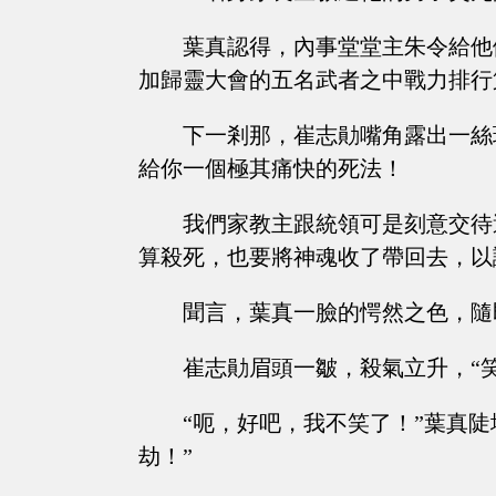
葉真認得，內事堂堂主朱令給他
加歸靈大會的五名武者之中戰力排行
下一剎那，崔志勛嘴角露出一絲
給你一個極其痛快的死法！
我們家教主跟統領可是刻意交待
算殺死，也要將神魂收了帶回去，以
聞言，葉真一臉的愕然之色，隨
崔志勛眉頭一皺，殺氣立升，“
“呃，好吧，我不笑了！”葉真
劫！”