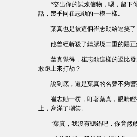
“交出你的試煉信物，嗯，留下
話，幾乎同崔志勛的一模一樣。
葉真也是被這個崔志勛給逗笑了
他曾經斬殺了鑄脈境二重的陽正
葉真覺得，崔志勛這樣的逗比發
敢跑上來打劫？
說到底，還是葉真的名聲不夠響
崔志勛一楞，盯著葉真，眼睛瞪
上，寫滿了嘲笑。
“葉真，我沒有聽錯吧，你竟然