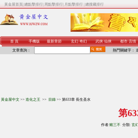
黃金屋首頁
|
總點擊排行
|
周點擊排行
|
月點擊排行
|
總搜藏排行
首 頁
手機版
最新章節
玄幻
·
奇幻
武俠
·
仙俠
都市
·
言情
文章查詢：
熱門關鍵字：
黃金屋中文
>>
造化之王
>>
目錄
>> 第633章 長生圣水
第6
作者:
豬三不
分類:
玄