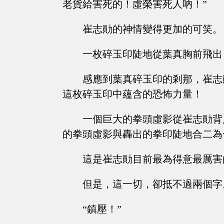
老貨給害死的！虛榮害死人吶！”
崔志勛的神情變得更加的可笑。
一枚碎玉印陡地從葉真胸前飛出
感應到葉真碎玉印的剎那，崔志
這枚碎玉印中蘊含的恐怖力量！
一個巨大的拳頭虛影從崔志勛背
的拳頭虛影與轟出的拳印陡地合二為
這是崔志勛目前最為得意最厲害
但是，這一切，卻抵不過兩個字
“鎮壓！”