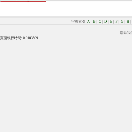
字母索引:
A
|
B
|
C
|
D
|
E
|
F
|
G
|
H
聯系我
頁面執行時間: 0.0103509