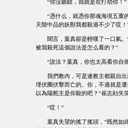
“你沒聽錯，我就是在打劫你！”
“憑什么，就憑你那魂海境五重
天階中品的妖獸我都殺過不少了哎！
聞言，葉真卻是輕嘆了一口氣。
被我殺死這個說法是怎么看的？”
“說法？葉真，你也太高看你自
我們教內，可是連教主都親自出
埋伏圈伏擊而亡的。你，不過就是運
以為陽舵主是你殺的吧？”崔志勛失
“哎！”
葉真失望的搖了搖頭，“既然如