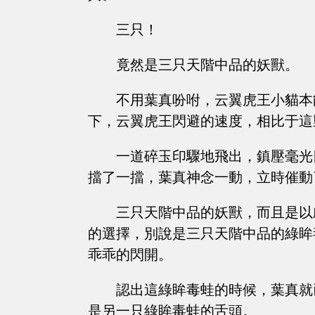
三只！
竟然是三只天階中品的妖獸。
不用葉真吩咐，云翼虎王小貓本
下，云翼虎王閃避的速度，相比于這
一道碎玉印驟地飛出，鎮壓毫光
擋了一擋，葉真神念一動，立時催動
三只天階中品的妖獸，而且是以
的選擇，別說是三只天階中品的綠眸
乖乖的閃開。
認出這綠眸毒蛙的時候，葉真就
是另一只綠眸毒蛙的舌頭。