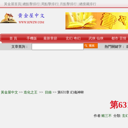
黃金屋首頁
|
總點擊排行
|
周點擊排行
|
月點擊排行
|
總搜藏排行
首 頁
手機版
最新章節
玄幻
·
奇幻
武俠
·
仙俠
都市
·
言情
文章查詢：
熱門關鍵字：
黃金屋中文
>>
造化之王
>>
目錄
>> 第631章 幻魂神眸
第6
作者:
豬三不
分類:
玄