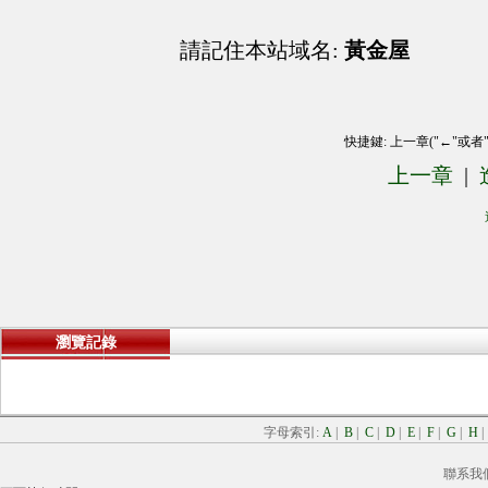
請記住本站域名:
黃金屋
快捷鍵: 上一章("←"或者
上一章
|
瀏覽記錄
字母索引:
A
|
B
|
C
|
D
|
E
|
F
|
G
|
H
聯系我