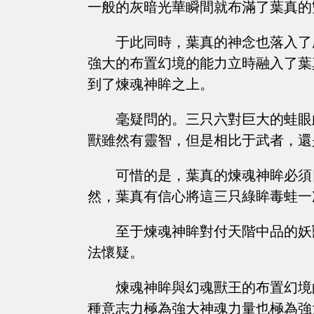
一般的灰暗光華瞬間就布滿了葉真的
于此同時，葉真的神念也落入了
強大的布置幻境的能力立時融入了葉
到了煉魂神眸之上。
毫疑問的。三只六對巨大的蛙眼
獸雖然有靈智，但是相比于武者，還
可惜的是，葉真的煉魂神眸必須
然，葉真有信心將這三只綠眸毒蛙一
至于煉魂神眸對付天階中品的妖
法懷疑。
煉魂神眸與幻魂獸王的布置幻境
種意志力極為強大神魂力量也極為強