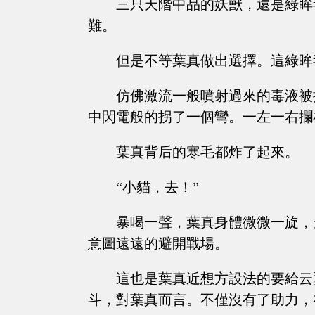
三只天階中品的妖獸，還是綠眸
難。
但是不等葉真做出選擇。這綠眸
仿佛激流一般噴射過來的毒液被
中閃電般的拐了一個彎。一左一右攔
葉真背后的寒毛都炸了起來。
“小貓，去！”
暴喝一聲，葉真身體微微一旋，
意圖遠遠的避開戰場。
這也是葉真近想方設法的要給云
斗，對葉真而言。不僅沒有了助力，