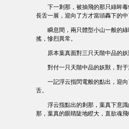
下一剎那，被抽飛的那只綠眸毒
長舌一展，迎向了方才當頭轟下的中
瞬息間，兩只體型小山一般的綠
搖，慘烈異常。
原本葉真面對三只天階中品的妖
對付一只天階中品的妖獸，對于
一記浮云指閃電般的點出，迎向
舌。
浮云指點出的剎那，葉真下意識
那，葉真的眼睛陡地瞪大，直欲魂飛