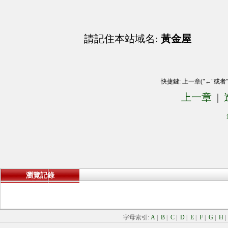
請記住本站域名:
黃金屋
快捷鍵: 上一章("←"或者
上一章
|
瀏覽記錄
字母索引:
A
|
B
|
C
|
D
|
E
|
F
|
G
|
H