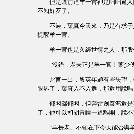
但是眼前這羊一官卻是咄咄逼人
不知好歹了。
不過，葉真今天來，乃是有求于
提醒羊一官。
羊一官也是久經世情之人，那股
“沒錯，老夫正是羊一官！葉少
此言一出，段英年頗有些失望，
眼界了，葉真入不入選，那還用說嗎
郁悶歸郁悶，但奔雷劍秦滬還是
了，他可以和胡青瞳一道離開，說不
“羊長老。不知在下今天能否與