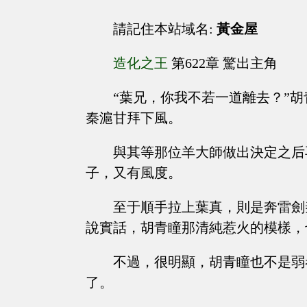
請記住本站域名:
黃金屋
造化之王
第622章 驚出主角
“葉兄，你我不若一道離去？”
秦滬甘拜下風。
與其等那位羊大師做出決定之后
子，又有風度。
至于順手拉上葉真，則是奔雷劍
說實話，胡青瞳那清純惹火的模樣，
不過，很明顯，胡青瞳也不是弱
了。