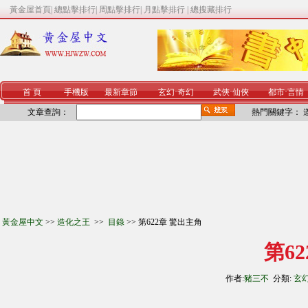
黃金屋首頁
|
總點擊排行
|
周點擊排行
|
月點擊排行
|
總搜藏排行
首 頁
手機版
最新章節
玄幻
·
奇幻
武俠
·
仙俠
都市
·
言情
文章查詢：
熱門關鍵字：
黃金屋中文
>>
造化之王
>>
目錄
>> 第622章 驚出主角
第6
作者:
豬三不
分類:
玄