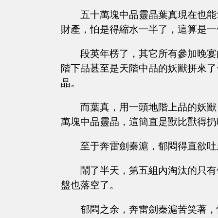
五十萬塊中品靈晶葉真現在也能
財產，怕是得縮水一半了，這算是一
段英年楞了，其它所有參加晚宴
階下品甚至是天階中品的妖獸拼來了
晶。
而葉真，用一頭地階上品的妖獸
萬塊中品靈晶，這簡直是獸比獸得扔
至于奔雷劍秦滬，郁悶得直欲吐
鬧了半天，第五組內淘汰的只有
盤也落空了。
郁悶之余，奔雷劍秦滬苦笑著，