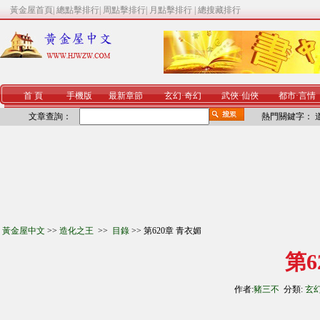
黃金屋首頁
|
總點擊排行
|
周點擊排行
|
月點擊排行
|
總搜藏排行
首 頁
手機版
最新章節
玄幻
·
奇幻
武俠
·
仙俠
都市
·
言情
文章查詢：
熱門關鍵字：
黃金屋中文
>>
造化之王
>>
目錄
>> 第620章 青衣媚
第6
作者:
豬三不
分類:
玄