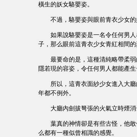
橫生的妖女駱嬰姿。
不過，駱嬰姿與眼前青衣少女的
如果說駱嬰姿是一名令任何男人
子，那么眼前這青衣少女青紅相間的
最要命的是，這種清純略帶柔弱
隱若現的容姿，令任何男人都能產生
所以，這青衣面紗少女進入大廳
年都不例外。
大廳內劍拔弩張的火氣立時煙消
葉真的神情卻是有些古怪，他敢
么都有一種似曾相識的感覺。