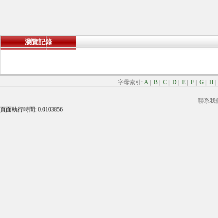
瀏覽記錄
字母索引:
A
|
B
|
C
|
D
|
E
|
F
|
G
|
H
聯系我
頁面執行時間: 0.0103856