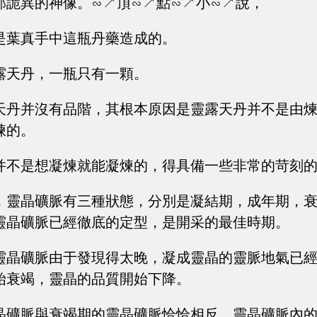
那詭異的神像。∽↗頂∽↗點∽↗小∽↗說，
是葉真手中這瓶丹藥造成的。
露天丹，一瓶只有一顆。
天丹并沒有品階，其根本原因是靈露天丹并不是由
煉的。
并不是想凝煉就能凝煉的，得具備一些非常的苛刻
，靈晶礦脈有三種狀態，分別是凝結期，成年期，
靈晶礦脈已經徹底的定型，是開采的最佳時期。
靈晶礦脈由于發現得太晚，凝成靈晶的靈脈地氣已
始衰竭，靈晶的品質開始下降。
晶礦脈與衰竭期的靈晶礦脈恰恰相反，靈晶礦脈內