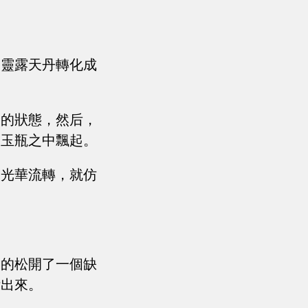
的靈露天丹轉化成
峰的狀態，然后，
的玉瓶之中飄起。
，光華流轉，就仿
緩的松開了一個缺
泄出來。