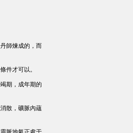
煉丹師煉成的，而
的條件才可以。
衰竭期，成年期的
經消散，礦脈內蘊
的靈脈地氣正處于