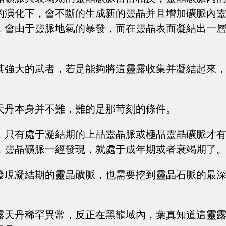
的演化下，會不斷的生成新的靈晶并且增加礦脈內
，會由于靈脈地氣的暴發，而在靈晶表面凝結出一
其強大的武者，若是能夠將這靈露收集并凝結起來
天丹本身并不難，難的是那苛刻的條件。
，只有處于凝結期的上品靈晶脈或極品靈晶礦脈才
，靈晶礦脈一經發現，就處于成年期或者衰竭期了
發現凝結期的靈晶礦脈，也需要挖到靈晶石脈的最
露天丹稀罕異常，反正在黑龍域內，葉真知道這靈