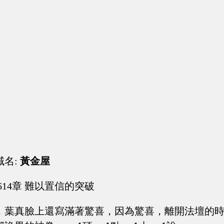
域名:
黃金屋
614章 難以置信的突破
，葉真臉上還寫滿著驚喜，因為驚喜，離開法壇的