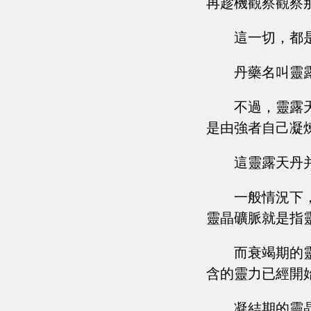
再趁機觀察觀察
這一切，都
丹藥名叫靈
不過，靈露
是由強者自己凝
這靈露天丹
一般情況下
靈晶礦脈就是指
而衰竭期的
含的靈力已經開
凝結期的靈