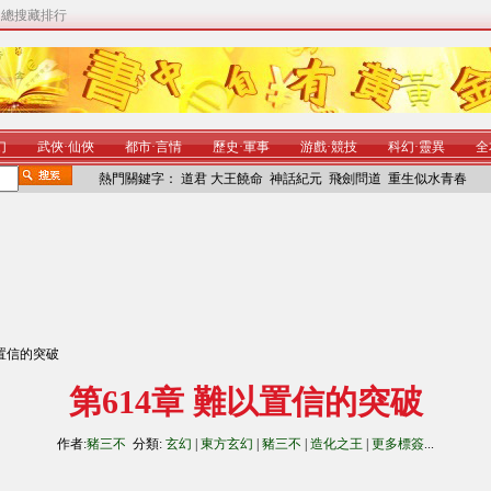
|
總搜藏排行
幻
武俠
·
仙俠
都市
·
言情
歷史
·
軍事
游戲
·
競技
科幻
·
靈異
全
熱門關鍵字：
道君
大王饒命
神話紀元
飛劍問道
重生似水青春
以置信的突破
第614章 難以置信的突破
作者:
豬三不
分類:
玄幻
|
東方玄幻
|
豬三不
|
造化之王
|
更多標簽
...