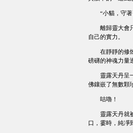
“小貓，守
離歸靈大會
自己的實力。
在靜靜的修
磅礴的神魂力量
靈露天丹呈
佛鑲嵌了無數顆
咕嚕！
靈露天丹就
口，霎時，純凈