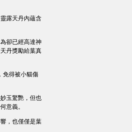
將靈露天丹內蘊含
修為卻已經高達神
露天丹獎勵給葉真
，免得被小貓傷
的妙玉驚艷，但也
任何意義。
影響，也僅僅是葉