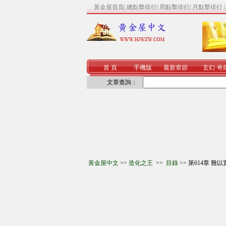
黃金屋首頁
|
總點擊排行
|
周點擊排行
|
月點擊排行
首 頁
手機版
最新章節
玄幻
·
奇
文章查詢：
黃金屋中文
>>
造化之王
>>
目錄
>> 第614章 難