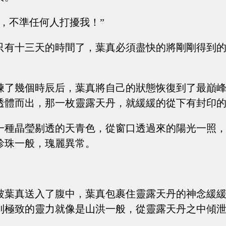
著，不準任何人打擾我！”
只有十三天的時間了，葉真必須盡快的將剛剛得到
煉了幾個時辰后，葉真將自己的狀態恢復到了最巔
透體而出，那一枚靈露天丹，就緩緩的從下有封印
一種晶瑩剔透的天青色，從窗口透過來的陽光一照
珍珠一般，瑰麗異常。
被葉真送入了腹中，葉真包裹住靈露天丹的神念緩
到極致的靈力就像是山洪一般，從靈露天丹之中傾