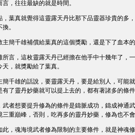
而言，往往最缺的就是時間。
點，葉真就覺得這靈露天丹比那下品靈器珍貴的多
不換。
教主簡千雄補償給葉真的這個獎勵，還是下了血本
雄所言，這枚靈露天丹已經擔在他手中十幾年了，
今天，就獎勵給了葉真。
主簡千雄的話說，要靈露天丹，要是給別人，可能
是有了靈丹妙藥就可以提上去的，都有著諸多的條
，武者想要提升修為的條件是鑄脈成功，鑄成神通
境三重巔峰，否則，吃再多的靈丹妙藥，修為也不
如此，魂海境武者修為限制的主要條件，就是神魂