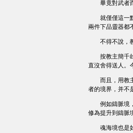
畢竟對武者
就僅僅這一
兩件下品靈器都
不得不說，
按教主簡千
直沒舍得送人。
而且，用教
者的境界，并不
例如鑄脈境
修為提升到鑄脈
魂海境也是