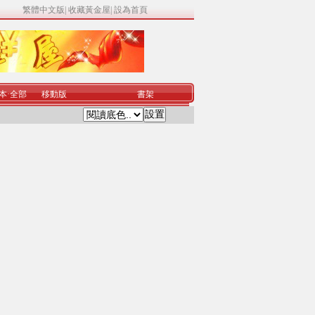
繁體中文版
|
收藏黃金屋
|
設為首頁
本
·
全部
移動版
書架