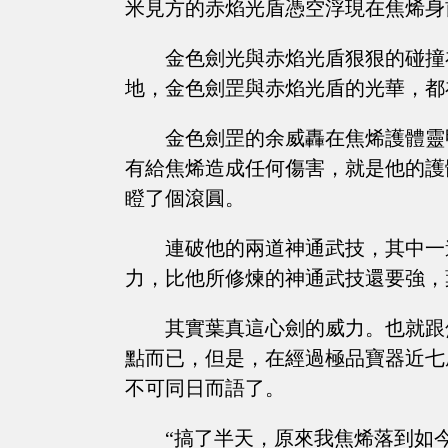
米見方的赤焰光盾憑空浮現在焦烯身
金色劍光與赤焰光盾狠狠的碰撞
地，金色劍罡與赤焰光盾的光華，都
金色劍罡的余威轟在焦烯護體靈
有給焦烯造成任何傷害，就是他的護
瞪了個滾圓。
連破他的兩道神通武技，其中一
力，比他所修煉的神通武技還要強，
其實葉真這心劍的威力。也就跟
點而已，但是，在經過極品寶器近七
不可同日而語了。
“搞了半天，原來我焦烯落到如