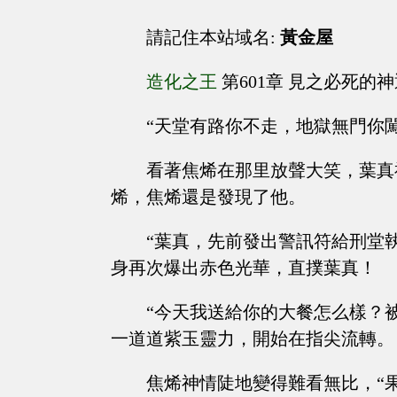
請記住本站域名:
黃金屋
造化之王
第601章 見之必死的
“天堂有路你不走，地獄無門你
看著焦烯在那里放聲大笑，葉真
烯，焦烯還是發現了他。
“葉真，先前發出警訊符給刑堂
身再次爆出赤色光華，直撲葉真！
“今天我送給你的大餐怎么樣？
一道道紫玉靈力，開始在指尖流轉。
焦烯神情陡地變得難看無比，“