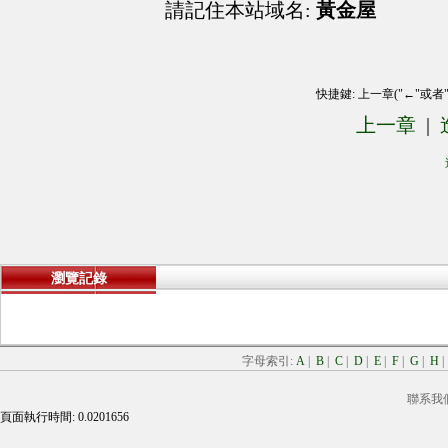
請記住本站域名:
黃金屋
快捷鍵: 上一章("←"或者
上一章
|
瀏覽記錄
字母索引:
A
|
B
|
C
|
D
|
E
|
F
|
G
|
H
聯系我
頁面執行時間: 0.0201656