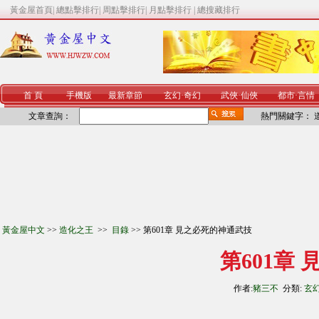
黃金屋首頁
|
總點擊排行
|
周點擊排行
|
月點擊排行
|
總搜藏排行
首 頁
手機版
最新章節
玄幻
·
奇幻
武俠
·
仙俠
都市
·
言情
文章查詢：
熱門關鍵字：
黃金屋中文
>>
造化之王
>>
目錄
>> 第601章 見之必死的神通武技
第601章
作者:
豬三不
分類:
玄