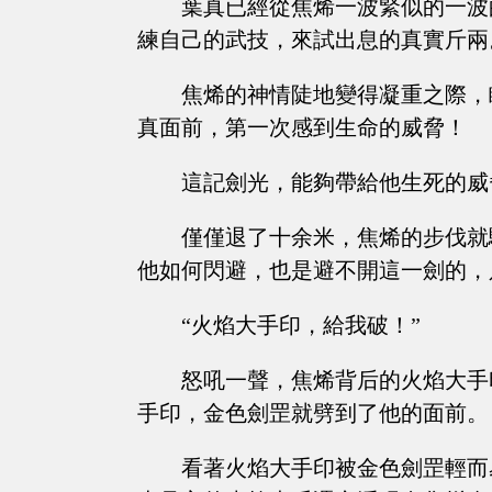
葉真已經從焦烯一波緊似的一波
練自己的武技，來試出息的真實斤兩
焦烯的神情陡地變得凝重之際，
真面前，第一次感到生命的威脅！
這記劍光，能夠帶給他生死的威
僅僅退了十余米，焦烯的步伐就
他如何閃避，也是避不開這一劍的，
“火焰大手印，給我破！”
怒吼一聲，焦烯背后的火焰大手
手印，金色劍罡就劈到了他的面前。
看著火焰大手印被金色劍罡輕而