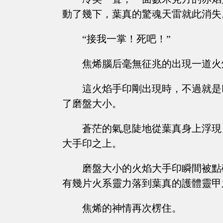
動了幾下，葉真的驚魂天雷就此消失
“接我一掌！死吧！”
焦烯腦后毫無征兆的出現一道火
這火焰手印剛出現時，不過就是
了磨盤大小。
蒼茫的氣息陡地從葉真身上浮現
大手印之上。
磨盤大小的火焰大手印瞬間被點
有幾片火系靈力落到葉真的護體靈甲
焦烯的神情再次楞住。