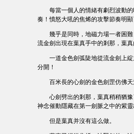
每當一個人的情緒有劇烈波動的
奏！憤怒大吼的焦烯的攻擊節奏明顯
幾乎是同時，地磁力場一者困難
流金劍出現在葉真手中的剎那，葉真
一道金色劍弧陡地從流金劍上綻
分開！
百米長的心劍的金色劍罡仿佛天
心劍劈出的剎那，葉真稍稍猶豫
神念催動隱藏在第一劍脈之中的紫靈
但是葉真并沒有這么做。