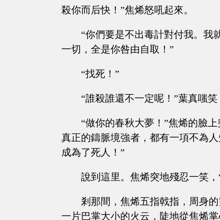
殺你而后快！”焦烯怒吼起來。
“你們要是不出毒計對付我。我
一切，全是你咎由自取！”
“找死！”
“誰殺誰還不一定呢！”葉真嗤笑
“做你的春秋大夢！”焦烯的臉
真正的鑄脈境強者，都有一項不為人
成為了死人！”
說到這里。焦烯突地殘忍一笑，
剎那間，焦烯五指戟指，周身的
一片巴掌大小的火云，陡地從焦烯掌