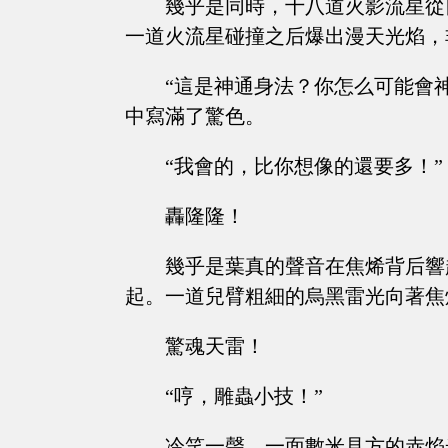
幾乎是同時，十八道火影流星從
一道火流星碰撞之后爆出漫天光焰，
“這是神通身法？你怎么可能會
中寫滿了驚色。
“我會的，比你想像的還要多！”
轟隆隆！
幾乎是葉真的聲音在焦烯背后響
起。一道兒臂粗細的烏黑雷光向著焦
驚魂天雷！
“哼，雕蟲小技！”
冷笑一聲，一面數米見方的赤焰