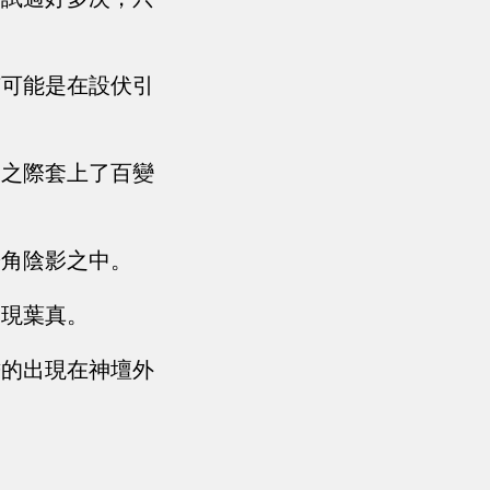
有可能是在設伏引
發之際套上了百變
墻角陰影之中。
發現葉真。
膽的出現在神壇外