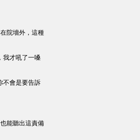
就在院墻外，這種
，我才吼了一嗓
你不會是要告訴
，也能聽出這責備