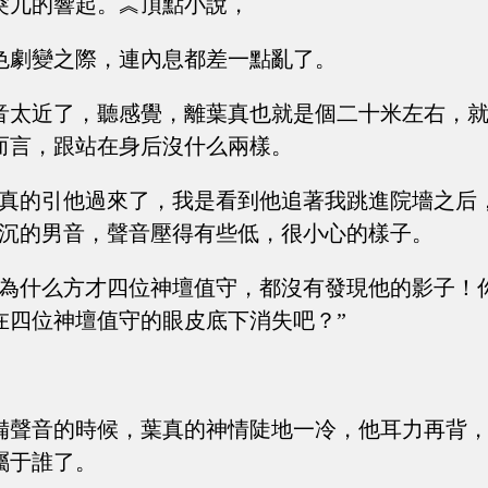
突兀的響起。︽頂點小說，
色劇變之際，連內息都差一點亂了。
音太近了，聽感覺，離葉真也就是個二十米左右，
而言，跟站在身后沒什么兩樣。
我真的引他過來了，我是看到他追著我跳進院墻之后
低沉的男音，聲音壓得有些低，很小心的樣子。
？為什么方才四位神壇值守，都沒有發現他的影子！
在四位神壇值守的眼皮底下消失吧？”
備聲音的時候，葉真的神情陡地一冷，他耳力再背
屬于誰了。