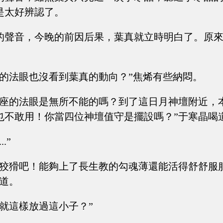
是太好辨認了。
的聲音，今晚的前因后果，葉真就立時明白了。原
你的法眼也沒看到葉真的動向？”焦烯有些納悶。
本座的法眼是無所不能的嗎？到了這日月神壇附近，
也不敢用！你當四位神壇值守是擺設嗎？”于寒晶喝
..”
子狡猾吧！能夠上了長生教的勾魂薄還能活得舒舒服
說道。
道就這樣放過這小子？”