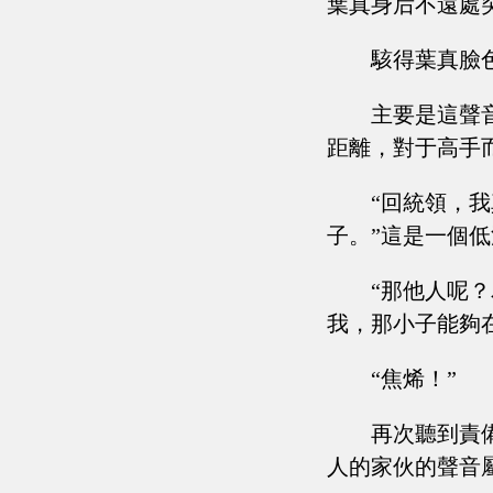
葉真身后不遠處
駭得葉真臉
主要是這聲
距離，對于高手
“回統領，
子。”這是一個
“那他人呢
我，那小子能夠
“焦烯！”
再次聽到責
人的家伙的聲音