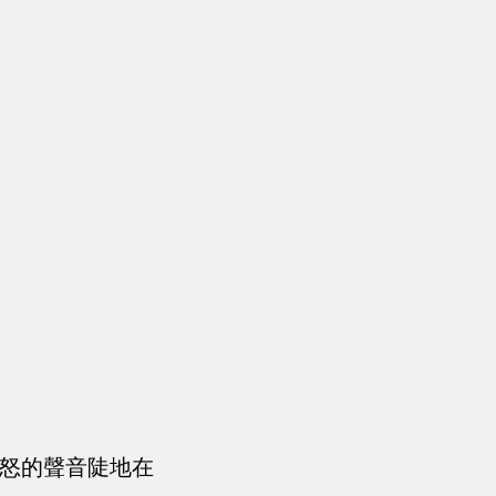
惱怒的聲音陡地在