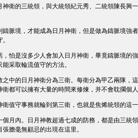
月神衛的三統領，與大統領紀元秀、二統領陳長興
到鑄脈境，才能成為日月神衛，但是做為鑄脈境強
守。
話，怕是沒多少人會加入日月神衛，畢竟鑄脈境的
只能采取輪流值守的方法。
教之中的日月神衛分為三衛。每衛分為甲乙兩隊，
神衛都可以擁有大量的時間來修煉，并不會耽擱個
神衛值守事務就輪到第三衛，也就是焦烯統領的這
一個月內。日月神教超過七成的防務，都是由三統
目張膽毫無顧忌的出現在這里。