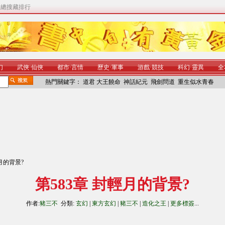
|
總搜藏排行
幻
武俠
·
仙俠
都市
·
言情
歷史
·
軍事
游戲
·
競技
科幻
·
靈異
全
熱門關鍵字：
道君
大王饒命
神話紀元
飛劍問道
重生似水青春
輕月的背景?
第583章 封輕月的背景?
作者:
豬三不
分類:
玄幻
|
東方玄幻
|
豬三不
|
造化之王
|
更多標簽
...