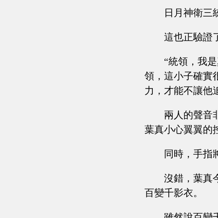
日月神衛三
這也正驗證了
“統領，我
領，這小子確實
力，才能不讓他
兩人的聲音
葉真小心翼翼的
同時，手指
沒錯，葉真
百變千影衣。
雖然說百變