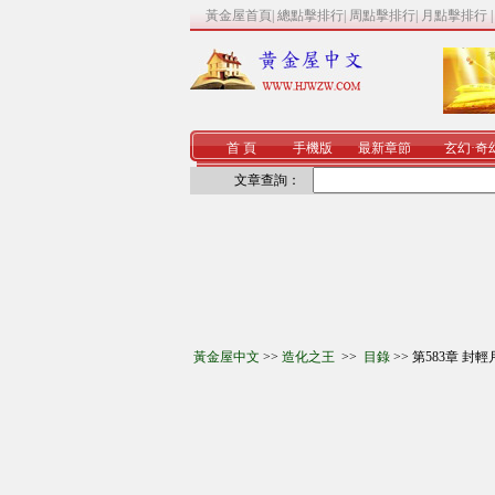
黃金屋首頁
|
總點擊排行
|
周點擊排行
|
月點擊排行
首 頁
手機版
最新章節
玄幻
·
奇
文章查詢：
黃金屋中文
>>
造化之王
>>
目錄
>> 第583章 封