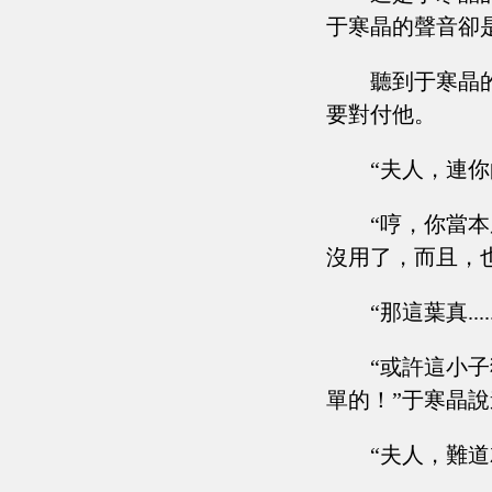
于寒晶的聲音卻
聽到于寒晶
要對付他。
“夫人，連
“哼，你當
沒用了，而且，
“那這葉真.....
“或許這小
單的！”于寒晶
“夫人，難