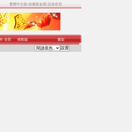
繁體中文版
|
收藏黃金屋
|
設為首頁
本
·
全部
移動版
書架