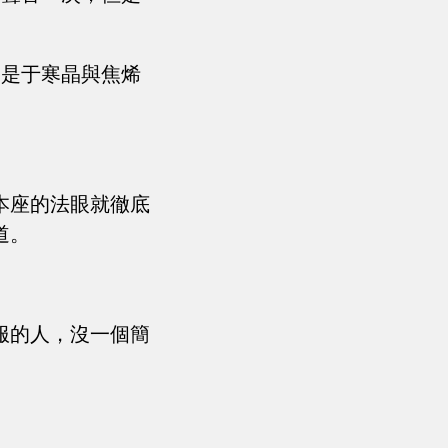
來是于寒晶與焦烯
本座的法眼就徹底
道。
服的人，沒一個簡