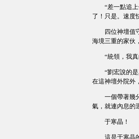
“差一點追
了！只是。速度
四位神壇值
海境三重的家伙
“統領，我真的..
“劉宏說的
在這神壇外院外
一個帶著幾
氣，就連內息的
于寒晶！
這是于寒晶