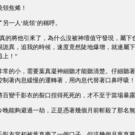
統領焦烯！
另一人‘統領’的稱呼。
是真的將他引來了，為什么沒被神壇值守發現，屬下
很詭異，追我的時候，速度竟然陡地爆增，就連屬
追上！”
非常的小，需要葉真凝神細聽才能聽清楚。仔細聽
控制著內息緩慢的運轉著，用內息代替著口鼻呼吸
將百變千影衣的裂口捏得死死的，才不至于當場暴
今晚能夠避過一劫，正是憑著幾個月前斬殺了那名
千影衣當初被葉真撕了一個口子。但這幾個月葉真