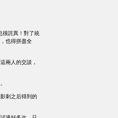
也很詫異！對了統
下，也得拼盡全
著這兩人的交談，
！
露。
無影刺之后得到的
嘗試過好多次，只