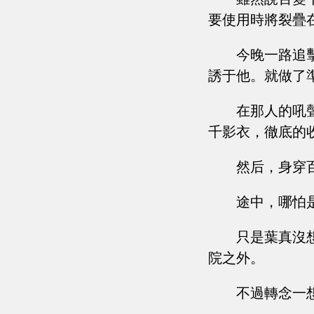
要使用時將裂疊
今晚一路追
誘于他。就做了
在那人的吼
千影衣，徹底的
然后，身穿
途中，哪怕
只是葉真沒
院之外。
不過轉念一