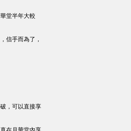
月華堂半年大較
般，信手而為了，
突破，可以直接享
葉真在月華堂內享