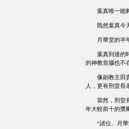
葉真唯一能
既然葉真今
月華堂的半
葉真到達的
的神教首腦也不
像副教主田
人，更有刑堂長
當然，刑堂
年大較前十的獎
“諸位。月