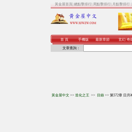
黃金屋首頁
|
總點擊排行
|
周點擊排行
|
月點擊排行
首 頁
手機版
最新章節
玄幻
·
奇
文章查詢：
黃金屋中文
>>
造化之王
>>
目錄
>> 第572章 日