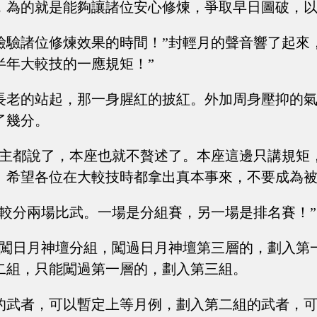
，為的就是能夠讓諸位安心修煉，爭取早日圖破，
檢驗諸位修煉效果的時間！”封輕月的聲音響了起來
半年大較技的一應規矩！”
長老的站起，那一身腥紅的披紅。外加周身壓抑的
了幾分。
堂主都說了，本座也就不贅述了。本座這邊只講規矩
。希望各位在大較技時都拿出真本事來，不要成為被
大較分兩場比武。一場是分組賽，另一場是排名賽！”
，闖日月神壇分組，闖過日月神壇第三層的，劃入第
二組，只能闖過第一層的，劃入第三組。
的武者，可以暫定上等月例，劃入第二組的武者，