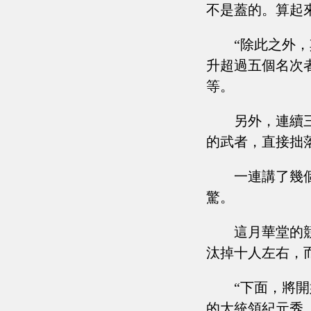
不是蓋的。算起
“除此之外
升超過五個名次
等。
另外，連續
的武者，直接拙
一連講了幾
驚。
這月華堂的
汰掉十人左右，
“下面，將
的大統領紀元秀