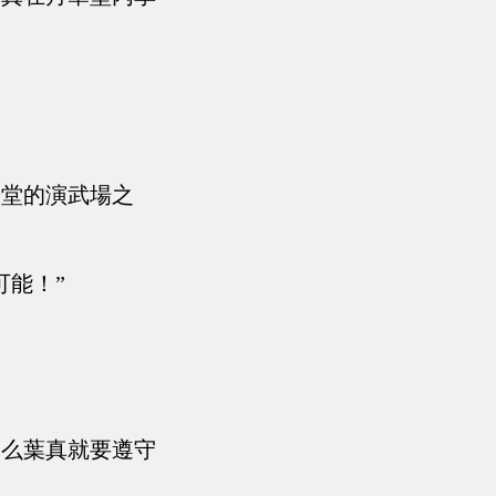
華堂的演武場之
可能！”
那么葉真就要遵守