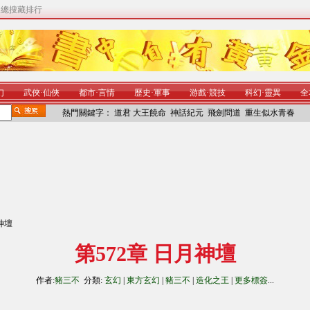
|
總搜藏排行
幻
武俠
·
仙俠
都市
·
言情
歷史
·
軍事
游戲
·
競技
科幻
·
靈異
全
熱門關鍵字：
道君
大王饒命
神話紀元
飛劍問道
重生似水青春
月神壇
第572章 日月神壇
作者:
豬三不
分類:
玄幻
|
東方玄幻
|
豬三不
|
造化之王
|
更多標簽
...