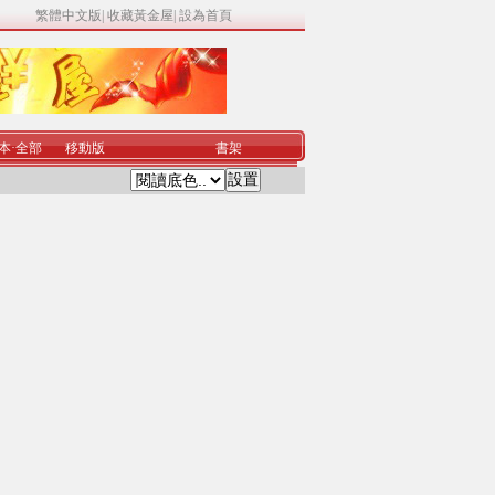
繁體中文版
|
收藏黃金屋
|
設為首頁
本
·
全部
移動版
書架