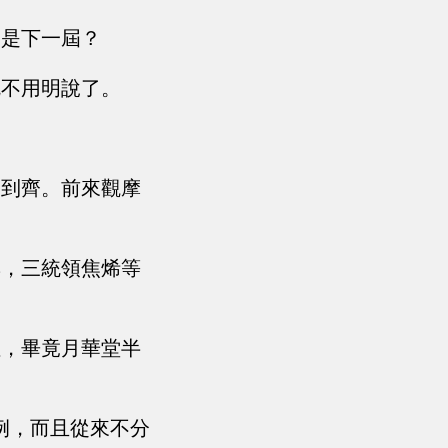
還是下一屆？
就不用明說了。
部到齊。前來觀摩
興，三統領焦烯等
性，畢竟月華堂半
例，而且從來不分