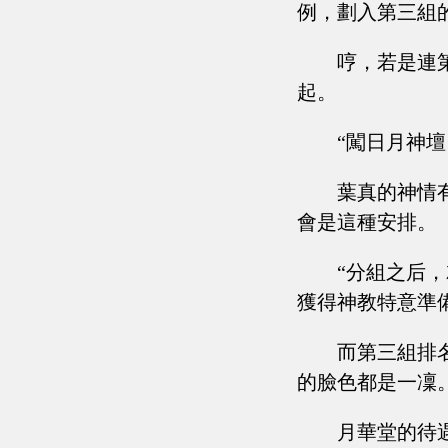
例，劃入第三組
哼，若是連
起。
“闖日月神壇
葉真的神情
會是這種安排。
“分組之后
獲得神教特意準
而第三組排
的臉色都是一凜
月華堂的待