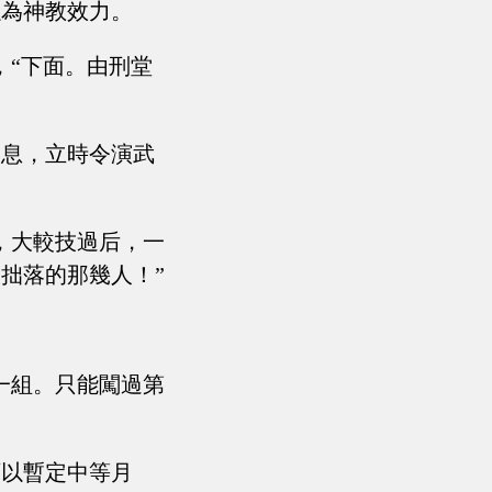
以為神教效力。
，“下面。由刑堂
氣息，立時令演武
，大較技過后，一
拙落的那幾人！”
一組。只能闖過第
可以暫定中等月