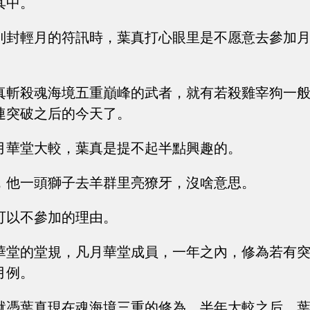
其中。
到封輕月的符訊時，葉真打心眼里是不愿意去參加
真斬殺魂海境五重巔峰的武者，就有若殺雞宰狗一
連突破之后的今天了。
月華堂大較，葉真是提不起半點興趣的。
，他一頭獅子去羊群里亮獠牙，沒啥意思。
可以不參加的理由。
華堂的堂規，凡月華堂成員，一年之內，修為若有
月例。
就憑葉真現在魂海境三重的修為，半年大較之后，