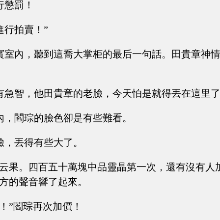
行懲罰！
進行拍賣！”
賓室內，聽到這喬大掌柜的最后一句話。田貴章神
有急智，他田貴章的老臉，今天怕是就得丟在這里
內，閻琮的臉色卻是有些難看。
臉，丟得有些大了。
魔云果。四百五十萬塊中品靈晶第一次，還有沒有人
游方的聲音響了起來。
萬！”閻琮再次加價！