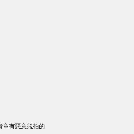
貴章有惡意競拍的