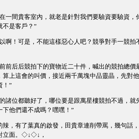
坐在一間貴客室內，就老是針對我們要驗資要驗資，
就不是客戶？”
可以啊！可是，不能這樣惡心人吧？競爭對手一競拍
樓前前后后競拍下的寶物近二十件，喊出的競拍總價
，算上這會的叫價，接近兩千萬塊中品靈晶，先對
資！”
場的諸位都聽好了，哪位要是跟萬星樓競拍不過，就
一下他們還不成嗎？嘿嘿！”
的辣，有了葉真的啟發，田貴章連削帶罵，幾句話
立面。◇↓◇↓，