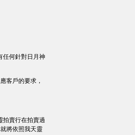
。
有任何針對日月神
響應客戶的要求，
靈拍賣行在拍賣過
，就將依照我天靈