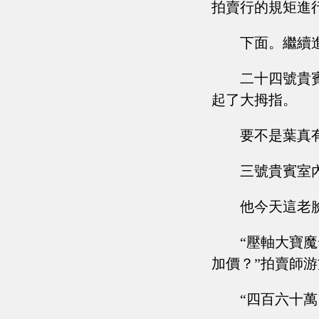
拍賣行的規矩進
下面。繼續
二十四號貴
起了大拇指。
要不是葉真
三號貴賓室
他今天這老
“壓軸大寶
加價？”拍賣師
“四百六十