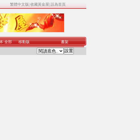
繁體中文版
|
收藏黃金屋
|
設為首頁
本
·
全部
移動版
書架