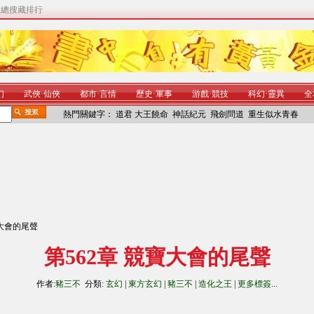
|
總搜藏排行
幻
武俠
·
仙俠
都市
·
言情
歷史
·
軍事
游戲
·
競技
科幻
·
靈異
全
熱門關鍵字：
道君
大王饒命
神話紀元
飛劍問道
重生似水青春
寶大會的尾聲
第562章 競寶大會的尾聲
作者:
豬三不
分類:
玄幻
|
東方玄幻
|
豬三不
|
造化之王
|
更多標簽
...