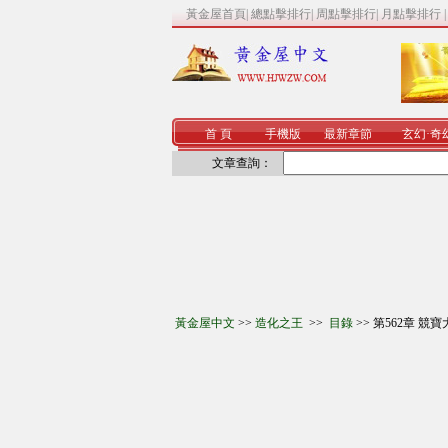
黃金屋首頁
|
總點擊排行
|
周點擊排行
|
月點擊排行
首 頁
手機版
最新章節
玄幻
·
奇
文章查詢：
黃金屋中文
>>
造化之王
>>
目錄
>> 第562章 競