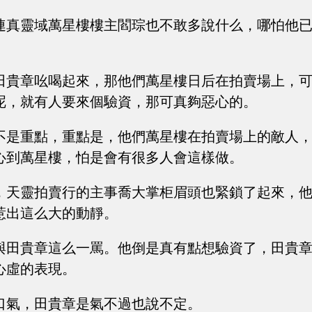
連真靈域萬星樓樓主閻琮也不敢多說什么，哪怕他
。
田貴章吆喝起來，那他們萬星樓日后在拍賣場上，
呢，就有人要來個驗資，那可真夠惡心的。
不是重點，重點是，他們萬星樓在拍賣場上的敵人
心到萬星樓，怕是會有很多人會這樣做。
，天靈拍賣行的主事喬大掌柜眉頭也緊鎖了起來，
惹出這么大的動靜。
與田貴章這么一罵。他倒是真有點想驗資了，田貴
心虛的表現。
口氣，田貴章是氣不過也說不定。