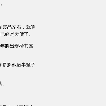
楚。
品靈晶左右，就算
，已經是天價了。
今年將出現極其嚴
算是將他這半輩子
惑。