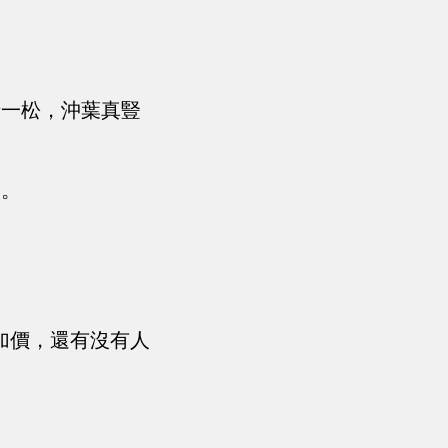
情一松，沖葉真豎
了。
加價，還有沒有人