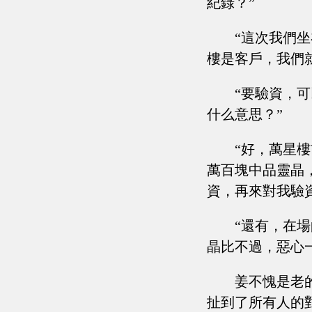
紀錄？”
“這次我們
樓是客戶，我們
“要驗資，
什么意思？”
“好，萬星
萬百塊中品靈晶
資，再來對我驗
“還有，在
晶比不過，惡心
姜不愧是老
扯到了所有人的對