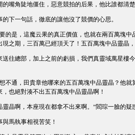
開的嘴角陡地僵住，惡意競拍的后果，他比誰都清
事的下一句話，徹底的讓他沒了競價的心思。
重要的是，這魔云果的真正價值，也就在兩百萬塊中
出現之期，三百萬已經頂天了！五百萬塊中品靈晶
來送往總部，加上之前的虧損，我們真靈域萬星樓
座想不通，田貴章他哪來的五百萬塊中品靈晶？他就
來，也絕對湊不出五百萬塊中品靈晶啊！
品靈晶啊，本座現在都拿不出來啊。”閻琮一臉的疑
事與馬執事相視苦笑！