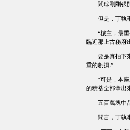
閻琮剛剛張
但是，丁執
“樓主，最
臨近那上古秘府
要是真拍下
重的虧損.”
“可是，本
的積蓄全部拿出
五百萬塊中
聞言，丁執