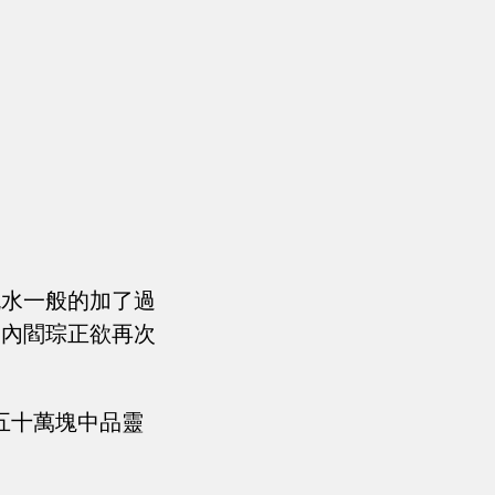
流水一般的加了過
室內閻琮正欲再次
五十萬塊中品靈