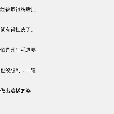
已經被氣得胸膛扯
可就有得扯皮了。
，怕是比牛毛還要
他也沒想到，一連
章做出這樣的姿