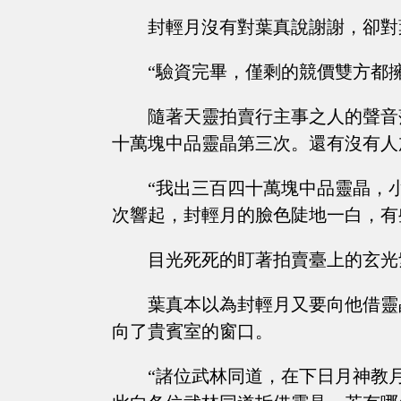
封輕月沒有對葉真說謝謝，卻對
“驗資完畢，僅剩的競價雙方都
隨著天靈拍賣行主事之人的聲音
十萬塊中品靈晶第三次。還有沒有人加價..
“我出三百四十萬塊中品靈晶，
次響起，封輕月的臉色陡地一白，有
目光死死的盯著拍賣臺上的玄光
葉真本以為封輕月又要向他借靈
向了貴賓室的窗口。
“諸位武林同道，在下日月神教