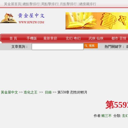
黃金屋首頁
|
總點擊排行
|
周點擊排行
|
月點擊排行
|
總搜藏排行
首 頁
手機版
最新章節
玄幻
·
奇幻
武俠
·
仙俠
都市
·
言情
文章查詢：
熱門關鍵字：
黃金屋中文
>>
造化之王
>>
目錄
>> 第559章 烈性封輕月
第55
作者:
豬三不
分類:
玄