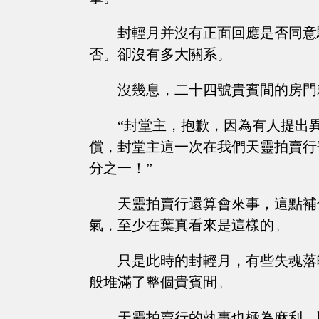
封輕月并沒有正面回應是否同意
否。卻沒有多大關系。
沒幾息，二十四號貴賓間的房門
“封堂主，抱歉，因為有人提出
償，封堂主這一次在我們天靈拍賣行
分之一！”
天靈拍賣行還算會來事，這點補
氣，至少在葉真看來是這樣的。
只是此時的封輕月，有些失魂落
般堆滿了整個貴賓間。
天靈拍賣行的執事也極為麻利，