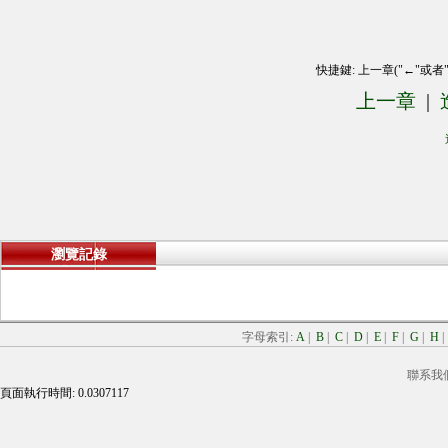
快捷鍵: 上一章("←"或者
上一章
|
瀏覽記錄
字母索引:
A
|
B
|
C
|
D
|
E
|
F
|
G
|
H
聯系我
頁面執行時間: 0.0307117