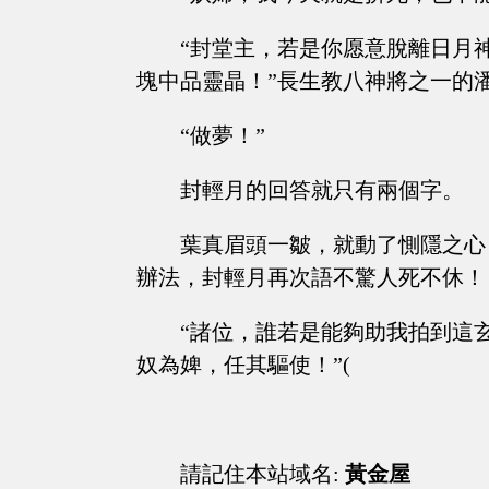
“封堂主，若是你愿意脫離日月
塊中品靈晶！”長生教八神將之一的
“做夢！”
封輕月的回答就只有兩個字。
葉真眉頭一皺，就動了惻隱之心
辦法，封輕月再次語不驚人死不休！
“諸位，誰若是能夠助我拍到這
奴為婢，任其驅使！”(
請記住本站域名:
黃金屋