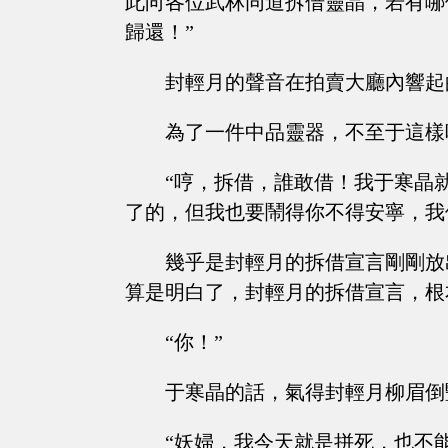
此向各位武林同道拆借靈晶，若有哪
歸還！”
封輕月的聲音在拍賣大廳內響起
為了一件中品靈器，不至于這樣
“哼，拆借，誰敢借！我于寒晶
了的，但我也要鬧得你不得安寧，我
幾乎是封輕月的拆借宣言剛剛放
算是明白了，封輕月的拆借宣言，根
“你！”
于寒晶的話，氣得封輕月柳眉倒
“妖婦，我今天就是拼死，也不