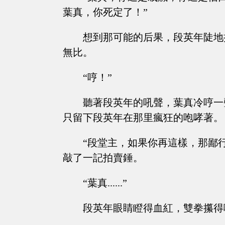
葉真，你死定了！”
想到那可能的后果，段英年陡地
無比。
“哼！”
聽著段英年的吼聲，葉真冷哼一
只留下段英年在那里瘋狂的咆哮著。
“段堂主，如果你再這樣，那鄙
敲了一記拍賣錘。
“葉真......”
段英年眼睛瞪得血紅，雙拳攥得