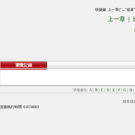
快捷鍵: 上一章("←"或者
上一章
|
瀏覽記錄
字母索引:
A
|
B
|
C
|
D
|
E
|
F
|
G
|
H
聯系我
頁面執行時間: 0.0134663