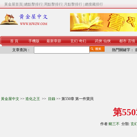
黃金屋首頁
|
總點擊排行
|
周點擊排行
|
月點擊排行
|
總搜藏排行
首 頁
手機版
最新章節
玄幻
·
奇幻
武俠
·
仙俠
都市
·
言情
文章查詢：
熱門關鍵字：
黃金屋中文
>>
造化之王
>>
目錄
>> 第550章 第一件寶貝
第55
作者:
豬三不
分類:
玄