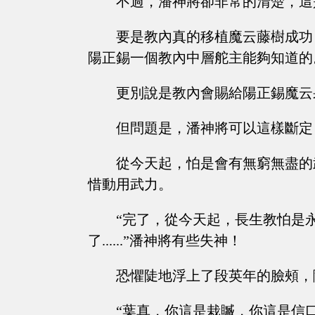
不過，潘神將卻非常的清楚，這
要是教內真的移植魔云藤樹成功
陽正錫一個教內中層舵主能夠知道的
更別說是教內會賜給陽正錫魔云
但問題是，潘神將可以這樣斷定
從今天起，怕是會有無窮無盡的
惜動用武力。
“完了，從今天起，長生教怕是永無
了......”潘神將有些失神！
恐懼陡地浮上了段英年的臉頰，
“葉真，你這是栽贓，你這是信