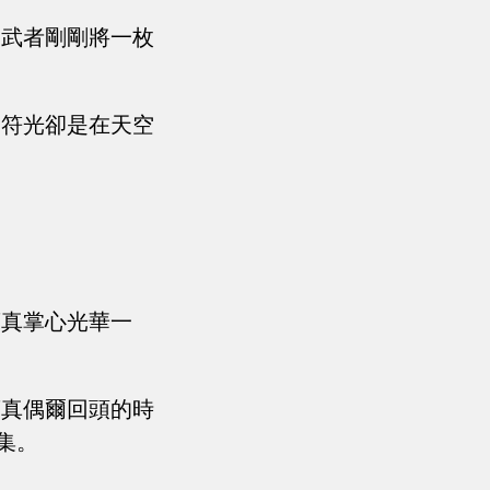
的武者剛剛將一枚
團符光卻是在天空
葉真掌心光華一
葉真偶爾回頭的時
集。