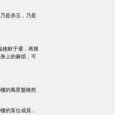
的乃是赤玉，乃是
鬼槍鮮于通，再搜
通身上的麻煩，可
星樓的萬星盤雖然
星樓的某位成員，