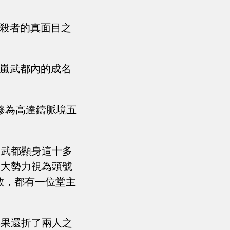
刺殺者的真面目之
清嵐武都內的成名
修為高達鑄脈境五
嵐武都顯身這十多
各大勢力視為頭號
神教，都有一位堂主
無果還折了兩人之