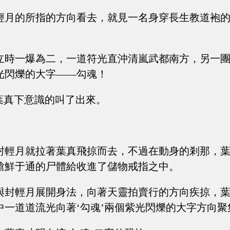
輕月的所指的方向看去，就見一名身穿長生教道袍
立時一爆為二，一道符光直沖清嵐武都南方，另一
光閃爍的大字——勾魂！
”葉真下意識的叫了出來。
封輕月就拉著葉真飛掠而去，不過在動身的剎那，
槍鮮于通的尸體給收進了儲物戒指之中。
與封輕月展開身法，向著天靈拍賣行的方向疾掠，
中一道道流光向著‘勾魂’兩個紫光閃爍的大字方向聚