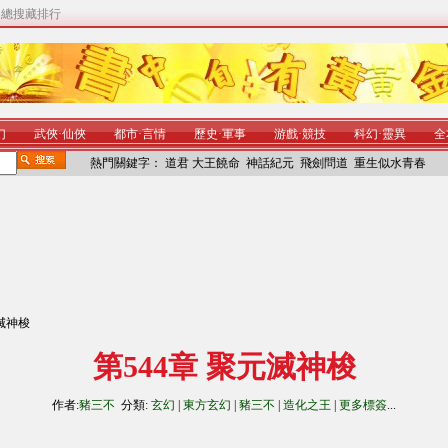
|
總搜藏排行
幻
武俠
·
仙俠
都市
·
言情
歷史
·
軍事
游戲
·
競技
科幻
·
靈異
全
熱門關鍵字：
道君
大王饒命
神話紀元
飛劍問道
重生似水青春
元滅神梭
第544章 聚元滅神梭
作者:
豬三不
分類:
玄幻
|
東方玄幻
|
豬三不
|
造化之王
|
更多標簽
...