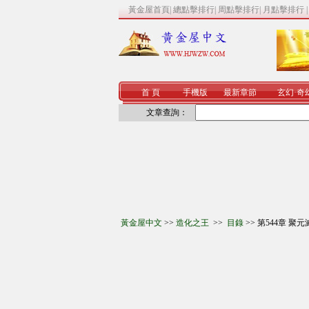
黃金屋首頁
|
總點擊排行
|
周點擊排行
|
月點擊排行
首 頁
手機版
最新章節
玄幻
·
奇
文章查詢：
黃金屋中文
>>
造化之王
>>
目錄
>> 第544章 聚