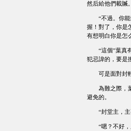
然后給他們載贓
“不過。你
握！對了，你是
有想明白你是怎
“這個”葉
犯忌諱的，要是
可是面對封
為難之際，
避免的。
“封堂主，
“嗯？不好