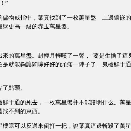
！”
的儲物戒指中，葉真找到了一枚萬星盤。上邊鑲嵌
星盤更高一級的赤玉萬星盤。
出來的萬星盤。封輕月輕嘆了一聲，“要是生擒了這
怕是就能夠讓閻琮好好的頭痛一陣子了。鬼槍鮮于
點了點頭。
槍鮮于通的死去，一枚萬星盤并不能證明什么。萬
是找不到的東西。
星樓還可以反過來倒打一耙，說葉真這邊斬殺了萬