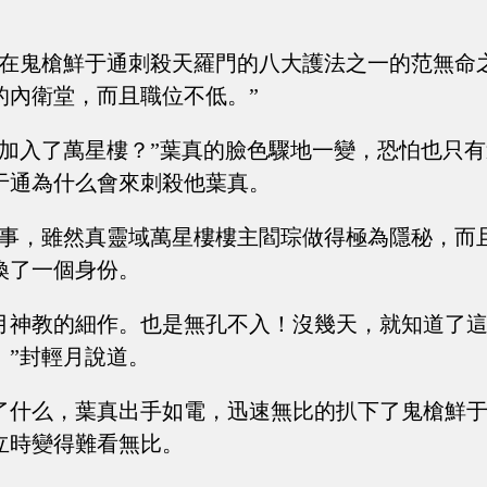
。在鬼槍鮮于通刺殺天羅門的八大護法之一的范無命
的內衛堂，而且職位不低。”
通加入了萬星樓？”葉真的臉色驟地一變，恐怕也只
于通為什么會來刺殺他葉真。
件事，雖然真靈域萬星樓樓主閻琮做得極為隱秘，而
換了一個身份。
月神教的細作。也是無孔不入！沒幾天，就知道了
。”封輕月說道。
了什么，葉真出手如電，迅速無比的扒下了鬼槍鮮
立時變得難看無比。