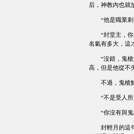
后，神教內也就
“他是職業刺
“封堂主，
名氣有多大，這
“沒錯，鬼
高，但是他從不
不過，鬼槍
“不是受人
“你沒有與
封輕月的這