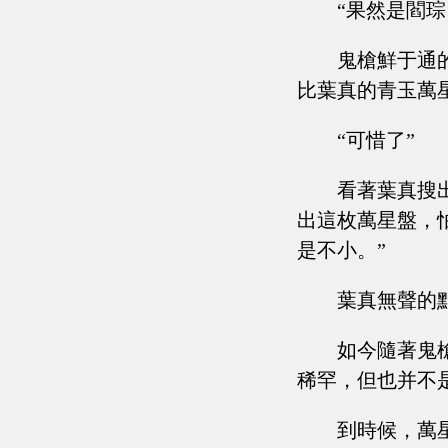
“果然是閻琮
鬼槍鮮于通
比葉真的青玉萬
“可惜了”
看著葉真搜
出這枚萬星盤，
是不小。”
葉真無聲的
如今隨著鬼
稀罕，但也并不
到時候，萬