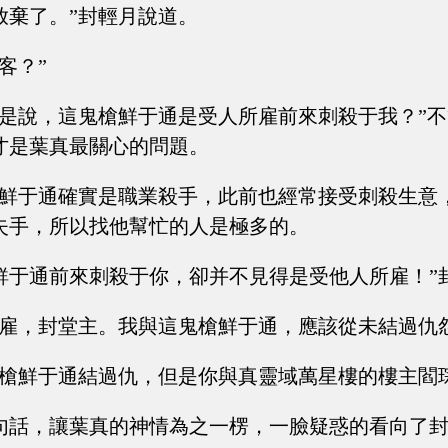
放棄了。”封輕月說道。
客？”
你是說，這鬼槍鮮于通是受人所雇前來刺殺于我？”
才是葉真最關心的問題。
槍鮮于通確實是職業殺手，此前也經常接受刺殺生意
失手，所以找他幫忙的人是極多的。
鮮于通前來刺殺于你，卻并不見得是受他人所雇！”
所雇，封堂主。我與這鬼槍鮮于通，應該從未結過仇
鬼槍鮮于通結過仇，但是你與真靈域萬星樓的樓主閻
句話，讓葉真的神情為之一楞，一臉疑惑的看向了封