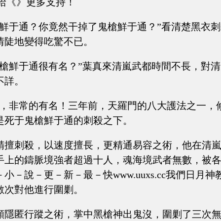
注，給《》更多支持！
槍鮮于通？你竟然干掉了鬼槍鮮于通？”看清楚黑衣
情陡地變得吃驚不已。
鬼槍鮮于通很有名？”葉真來清嵐武都時間不長，對
不詳。
名，非常的有名！三年前，天羅門的八大護法之一，
是死于鬼槍鮮于通的刺殺之下。
精擅刺殺，以速度擅長，更精通易容之術，他在清
手上的鑄脈境強者超過十人，魂海境武者無數，被
小－說－更－新－最－快www.uuxs.cc我們日月
數次對他進行圍剿。
顫隱匿行蹤之術，掌中黑槍神出鬼沒，圍剿了三次