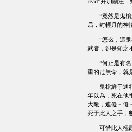
read”并加關
“竟然是鬼
后，封輕月的神
“怎么，這
武者，卻是知之
“何止是有
重的范無命，就
鬼槍鮮于通
年以為，死在他
大敵，連優－優－
死于此人之手，
可惜此人極