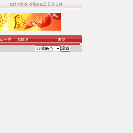
繁體中文版
|
收藏黃金屋
|
設為首頁
本
·
全部
移動版
書架