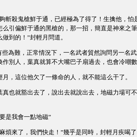
。
能夠斬殺鬼槍鮮于通，已經極為了得了！生擒他，怕
怎么引偏鮮于通的黑槍的，那一招，簡直是神來之
么做到的！”封輕月問道。
真有些為難，正常情況下，一名武者貿然詢問另一名
換作別人，葉真就算不大嘴巴子扇過去，也會冷嘲
輕月，這位他欠了一條命的人，就不能這么干了。
葉真也就豁出去了，說出去就說出去，地磁力場可
主要是我會一點地磁”
，麻煩來了，我們快走！”幾乎是同時，封輕月疾喝