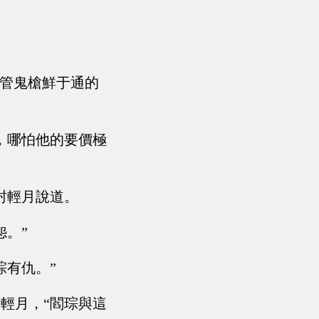
不管鬼槍鮮于通的
，哪怕他的要價極
封輕月說道。
怨。”
琮有仇。”
輕月，“閻琮與這