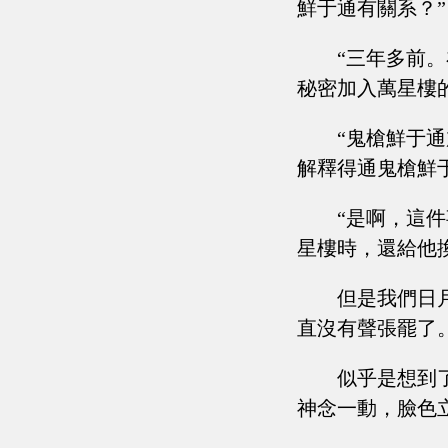
鮮于通有關系？”
“三年多前
秘密加入萬星樓
“鬼槍鮮于
解釋得通鬼槍鮮
“是啊，這
星樓時，還給他
但是我們日
直沒有聲張罷了
似乎是想到
神念一動，臉色