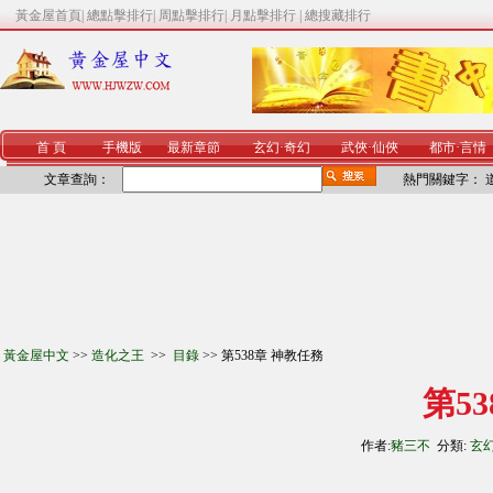
黃金屋首頁
|
總點擊排行
|
周點擊排行
|
月點擊排行
|
總搜藏排行
首 頁
手機版
最新章節
玄幻
·
奇幻
武俠
·
仙俠
都市
·
言情
文章查詢：
熱門關鍵字：
黃金屋中文
>>
造化之王
>>
目錄
>> 第538章 神教任務
第5
作者:
豬三不
分類:
玄