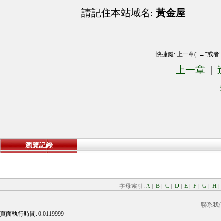
請記住本站域名:
黃金屋
快捷鍵: 上一章("←"或者
上一章
|
瀏覽記錄
字母索引:
A
|
B
|
C
|
D
|
E
|
F
|
G
|
H
聯系我
頁面執行時間: 0.0119999