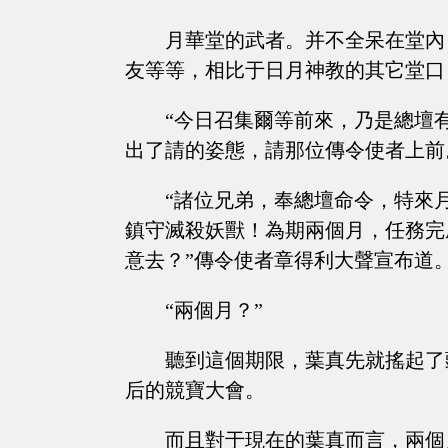
月華堂的武者。并不全呆在堂內
友等等，相比于日月神教的其它堂口
“今日召集爾等前來，乃是總壇
出了請的姿態，請那位傳令使者上前
“諸位兄弟，奉總壇命令，特來
鎮守滅殺妖獸！為期兩個月，任務完
意去？”傳令使者章得利大聲宣布道
“兩個月？”
聽到這個期限，葉真先就搖起了
后的競寶大會。
而且對于現在的葉真而言，兩個