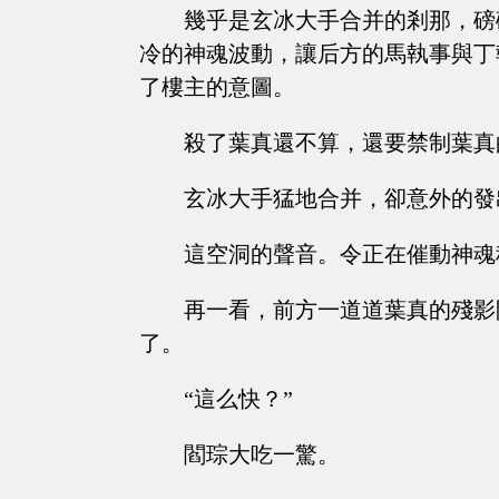
幾乎是玄冰大手合并的剎那，磅
冷的神魂波動，讓后方的馬執事與丁
了樓主的意圖。
殺了葉真還不算，還要禁制葉真
玄冰大手猛地合并，卻意外的發
這空洞的聲音。令正在催動神魂
再一看，前方一道道葉真的殘影
了。
“這么快？”
閻琮大吃一驚。