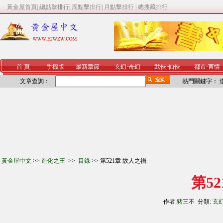
黃金屋首頁
|
總點擊排行
|
周點擊排行
|
月點擊排行
|
總搜藏排行
首 頁
手機版
最新章節
玄幻
·
奇幻
武俠
·
仙俠
都市
·
言情
文章查詢：
熱門關鍵字：
黃金屋中文
>>
造化之王
>>
目錄
>> 第521章 故人之禍
第5
作者:
豬三不
分類:
玄