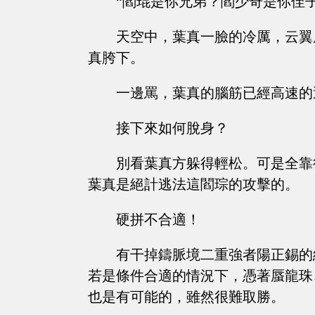
“閻琨是你兄弟？閻少奇是你侄
天空中，葉真一臉的冷厲，云翼
真胯下。
一邊罵，葉真的腦筋已經高速的
接下來如何脫身？
別看葉真方躲得輕松。可是全靠
葉真是絕計逃法這閻琮的攻擊的。
硬拼不合適！
有干掉鑄脈境二重強者陽正錫的
若是條件合適的情況下，憑著蜃龍珠
也是有可能的，雖然很難取勝。