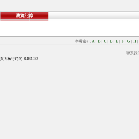
瀏覽記錄
字母索引:
A
|
B
|
C
|
D
|
E
|
F
|
G
|
H
聯系我
頁面執行時間: 0.031522