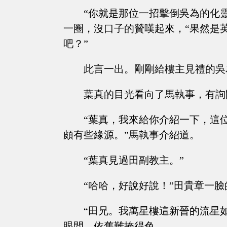
“你就是那位一招擊倒吳為的化
一圈，沒口子的贊嘆起來，“果然是
吧？”
此言一出。剛剛給樓主見禮的吳
葉真的目光看向了馬執事，有詢
“葉真，我來給你介紹一下，這
頗有些緣源。”馬執事介紹道。
“葉真見過田副教主。”
“哈哈，好說好說！”田貴章一
“田兄。我萬星樓這新晉的流星
眼間，依舊難掩得色。