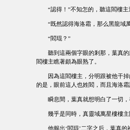
“認得！”不知怎的，聽這閻樓
“既然認得海洛霜，那么黑龍域
“閻琨？”
聽到這兩個字眼的剎那，葉真的
閻樓主瞧著頗為眼熟了。
因為這閻樓主，分明跟被他干掉
的是，眼前這人也姓閻，而且海洛霜
瞬息間，葉真就想明白了一切，
幾乎是同時，真靈域萬星樓樓主
他報出‘閻琨’二字之后，葉真