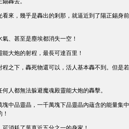
正錫轟去。
光看來，幾乎是轟出的剎那，就逼近到了陽正錫身
水氣、甚至是塵埃都消失一空！
靈能大炮的射程，最長可達百里！
射程之下，轟死物還可以，活人基本轟不到。但是
任何人都無法躲避魔魂殿靈能大炮的轟擊。
萬塊中品靈晶，一千萬塊下品靈晶內蘊含的能量集
的！
，可消耗了葉真近五分之一的身家！