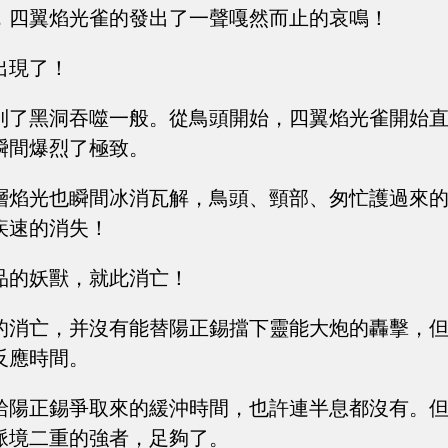
，四翼焰光雀的發出了一聲嘎然而止的哀鳴！
出現了！
到了黑洞吞噬一般。從鳥頭開始，四翼焰光雀開始
瞬間爆烈了極致。
層焰光也瞬間冰消瓦解，鳥頭、頸部、匆忙護過來
疾速的消失！
品的妖獸，就此消亡！
的消亡，并沒有能替陽正錫擋下靈能大炮的轟擊，
反應時間。
給陽正錫爭取來的緩沖時間，也許連半息都沒有。
脈境二重的強者，足夠了。