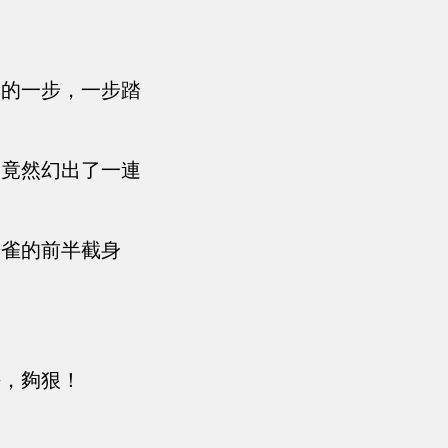
奧的一步，一步踏
，竟然幻出了一連
光雀的前半截身
靜，夠狠！