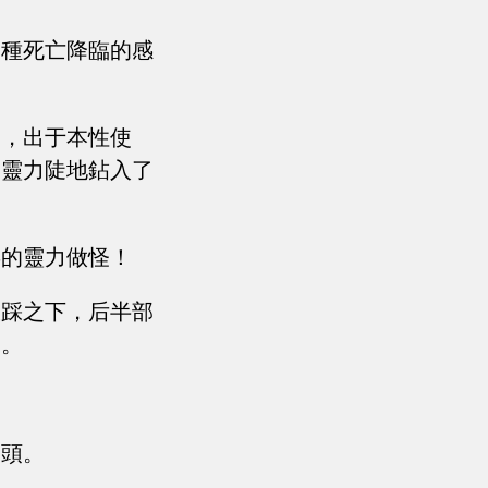
一種死亡降臨的感
的，出于本性使
的靈力陡地鉆入了
毒的靈力做怪！
狠踩之下，后半部
來。
鳥頭。