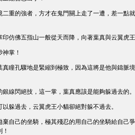
境二重的強者，方才在鬼門關上走了一遭，差一點
掌印仿佛五指山一般從天而降，向著葉真與云翼虎
砂神掌！
葉真瞳孔驟地是緊縮到極致，因為這將是他與鑄脈
的銀線閃絕技，這一掌，葉真應該是能夠躲過去的
可以躲過去，云翼虎王小貓卻絕對躲不過去。
拋棄自己的坐騎，極其殘忍的用自己的坐騎給自己
到！