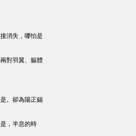
直接消失，哪怕是
的兩對羽翼、軀體
但是。卻為陽正錫
但是，半息的時