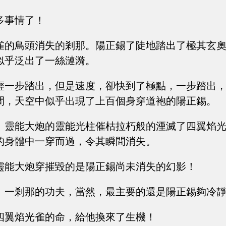
多事情了！
雀的鳥頭消失的剎那。陽正錫了陡地踏出了極其玄
似乎泛出了一絲漣漪。
輕一步踏出，但是速度，卻快到了極點，一步踏出
間，天空中似乎出現了上百個身穿道袍的陽正錫。
。靈能大炮的靈能光柱催枯拉朽般的湮滅了四翼焰
的身體中一穿而過，令其瞬間消失。
靈能大炮穿摧毀的是陽正錫尚未消失的幻影！
、一剎那的功夫，當然，最主要的還是陽正錫夠冷
四翼焰光雀的命，給他換來了生機！