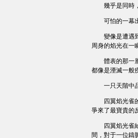
幾乎是同時
可怕的一幕
變像是遭遇
周身的焰光在一
體表的那一
都像是湮滅一般
一只天階中
四翼焰光雀
爭來了最寶貴的
四翼焰光雀
間，對于一位鑄