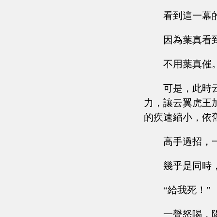
看到這一幕
因為葉真看
不用葉真催
可是，此時
力，讓云翼虎王
的疾速縮小，依
高手過招，
幾乎是同時
“給我死！”
一聲怒喝，