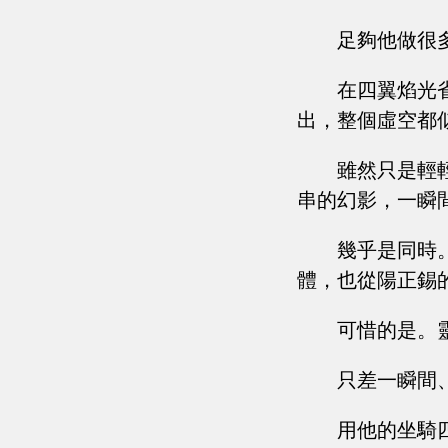
足夠他做很
在四翼焰光
出，整個虛空都
雖然只是輕
串的幻影，一瞬
幾乎是同時
體，也從陽正錫
可惜的是。
只差一瞬間
用他的坐騎