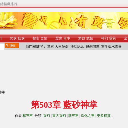
|
總搜藏排行
幻
武俠
·
仙俠
都市
·
言情
歷史
·
軍事
游戲
·
競技
科幻
·
靈異
全
熱門關鍵字：
道君
大王饒命
神話紀元
飛劍問道
重生似水青春
砂神掌
第503章 藍砂神掌
作者:
豬三不
分類:
玄幻
|
東方玄幻
|
豬三不
|
造化之王
|
更多標簽
...