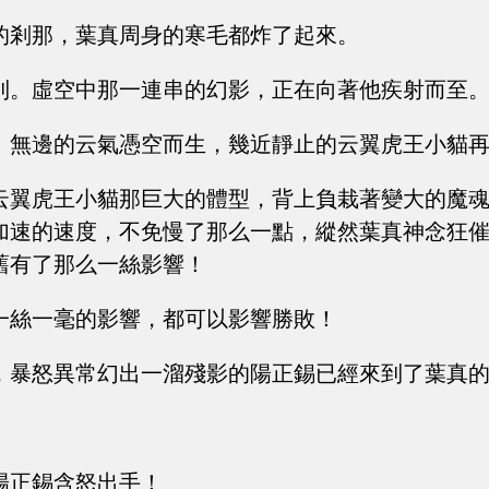
的剎那，葉真周身的寒毛都炸了起來。
到。虛空中那一連串的幻影，正在向著他疾射而至
。無邊的云氣憑空而生，幾近靜止的云翼虎王小貓
云翼虎王小貓那巨大的體型，背上負栽著變大的魔
加速的速度，不免慢了那么一點，縱然葉真神念狂
舊有了那么一絲影響！
一絲一毫的影響，都可以影響勝敗！
，暴怒異常幻出一溜殘影的陽正錫已經來到了葉真
陽正錫含怒出手！