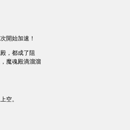
。
再次開始加速！
魂殿，都成了阻
催，魔魂殿滴溜溜
的上空。