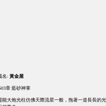
域名:
黃金屋
503章 藍砂神掌
靈能大炮光柱仿佛天際流星一般，拖著一道長長的