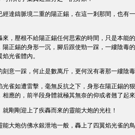
已經達鑄脈境二重的陽正錫，在這一剎那間，也有
轟來，壓根不給陽正錫任何思索的時間，只是本能
，陽正錫的身形一沉，腳后跟使勁一踩，一縷陰毒
翼焰光雀體內。
的刻意一踩，何止是數萬斤，更何況有著那一縷陰
焰光雀如遭雷擊，毫無反抗之下，身形在陽正錫的
，相應的，前半段身體就極其無奈的仰或者翹了起
。就剛剛迎上了疾轟而來的靈能大炮的光柱！
靈能大炮仿佛水銀泄地一般，轟上了四翼焰光雀的