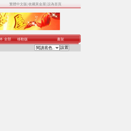
繁體中文版
|
收藏黃金屋
|
設為首頁
本
·
全部
移動版
書架