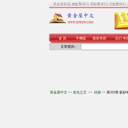
黃金屋首頁
|
總點擊排行
|
周點擊排行
|
月點擊排行
首 頁
手機版
最新章節
玄幻
·
奇
文章查詢：
黃金屋中文
>>
造化之王
>>
目錄
>> 第503章 藍