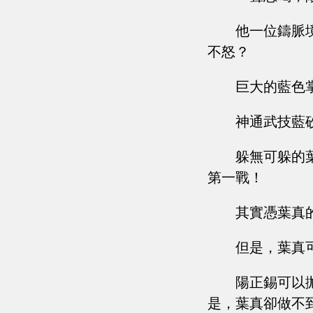
他一位鑄脈
不怒？
巨大的藍色
神通武技藍
躲無可躲的
第一戰！
其實憑葉真
但是，葉真
陽正錫可以
是，葉真卻做不