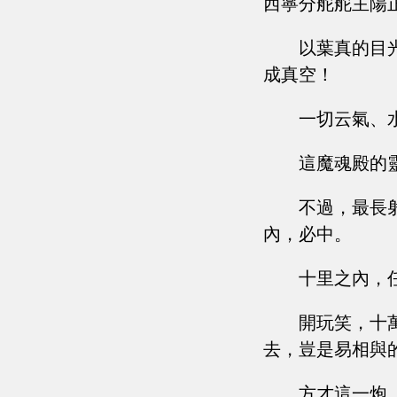
西寧分舵舵主陽
以葉真的目
成真空！
一切云氣、
這魔魂殿的
不過，最長
內，必中。
十里之內，
開玩笑，十
去，豈是易相與
方才這一炮