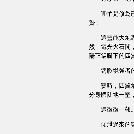
哪怕是修為
覺！
這靈能大炮
然，電光火石間
陽正錫腳下的四
鑄脈境強者
霎時，四翼
分身體陡地一墜
這微微一翹
傾泄過來的