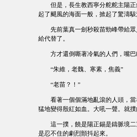
但是，長生教西寧分舵舵主陽正
起了颶風的海面一般，掀起了驚濤駭
先前葉真一劍秒殺苗勁峰帶給眾
給代替了。
方才還倒嘶著冷氣的人們，嘴巴
“朱維，老魏、寒素，焦義”
“老苗？！”
看著一個個滿地亂滾的人頭，當
猛地變得殷紅如血。大吼一聲。就撲
這一撲，饒是陽正錫是鑄脈境二
是忍不住的劇烈顫抖起來。