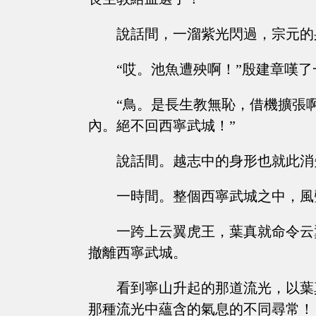
說話間，一溜紫光閃過，宗元的
“哎。池魚遭殃啊！”殷建章嘆了
“鳥。是長生教無恥，借機擴張
內。絕不回西寧武城！”
說話間。越志中的身形也就此消
一時間。整個西寧武城之中，風聲鶴唳
一跨上云翼虎王，葉真就命令云
撤離西寧武城。
看到寧山升起的那道流光，以葉
那種流光中蘊含的氣息的不同尋常！