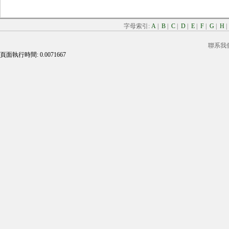
字母索引:
A
|
B
|
C
|
D
|
E
|
F
|
G
|
H
聯系我
頁面執行時間: 0.0071667