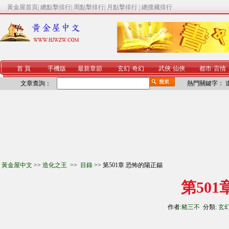
黃金屋首頁
|
總點擊排行
|
周點擊排行
|
月點擊排行
|
總搜藏排行
首 頁
手機版
最新章節
玄幻
·
奇幻
武俠
·
仙俠
都市
·
言情
文章查詢：
熱門關鍵字：
黃金屋中文
>>
造化之王
>>
目錄
>> 第501章 恐怖的陽正錫
第50
作者:
豬三不
分類:
玄