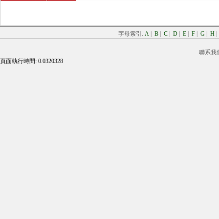
字母索引:
A
|
B
|
C
|
D
|
E
|
F
|
G
|
H
聯系我
頁面執行時間: 0.0320328