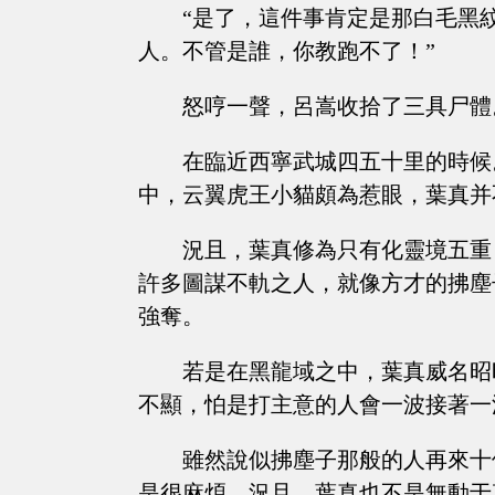
“是了，這件事肯定是那白毛黑
人。不管是誰，你教跑不了！”
怒哼一聲，呂嵩收拾了三具尸體
在臨近西寧武城四五十里的時候
中，云翼虎王小貓頗為惹眼，葉真并
況且，葉真修為只有化靈境五重
許多圖謀不軌之人，就像方才的拂塵
強奪。
若是在黑龍域之中，葉真威名昭
不顯，怕是打主意的人會一波接著一
雖然說似拂塵子那般的人再來十
是很麻煩。況且，葉真也不是無動于