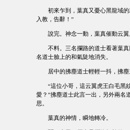
初來乍到，葉真又憂心黑龍域的
入教，告辭！”
說完。神念一動，葉真催動云翼
不料。三名攔路的道士看著葉真同時
名道士臉上的和氣陡地消失。
居中的拂塵道士輕輕一抖，拂塵
“這位小哥，這云翼虎王白毛黑
愛？”拂塵道士此言一出，另外兩名
思。
葉真的神情，瞬地轉冷。