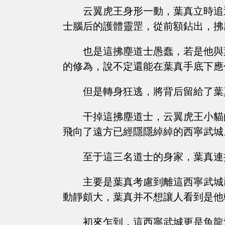
云翼虎王身形一動，葉真立時追
士腦后的護體靈罡，從前額鉆出，拂
也是這拂塵道士愚蠢，若是他與
的修為，說不定還能在葉真手底下應
但是轉身狂逃，將背后留給了葉
干掉這拂塵道士，云翼虎王小貓
飛向了遠方已經隱隱綽綽的西寧武城
至于這三名道士的身家，葉真連
主要是葉真考慮到離這西寧武城
動靜頗大，葉真并不想讓人看到是他
初來乍到，這西寧武城更是魚龍