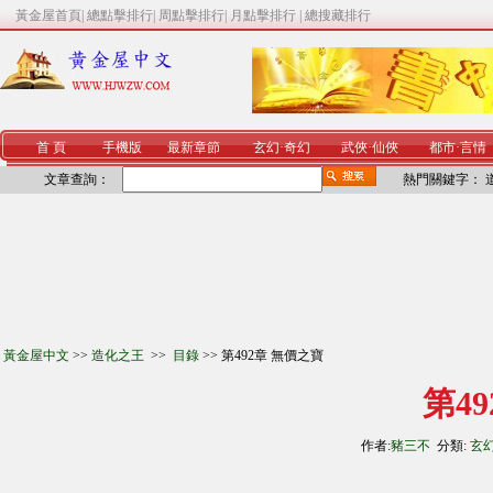
黃金屋首頁
|
總點擊排行
|
周點擊排行
|
月點擊排行
|
總搜藏排行
首 頁
手機版
最新章節
玄幻
·
奇幻
武俠
·
仙俠
都市
·
言情
文章查詢：
熱門關鍵字：
黃金屋中文
>>
造化之王
>>
目錄
>> 第492章 無價之寶
第4
作者:
豬三不
分類:
玄