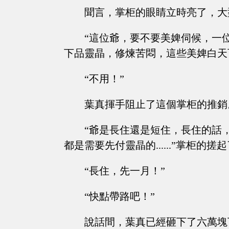
聞言，掌柜的眼睛立時亮了，大
“這位爺，要不要美婢伺候，一
下品靈晶，修煉苦悶，這些美婢白天可洗衣
“不用！”
葉真揮手阻止了這個掌柜的推銷
“爺是長住還是短住，長住的話
都是需要先付靈晶的......”掌柜的搓
“長住，先一月！”
“快點帶路吧！”
說話間，葉真已經砸下了六萬塊