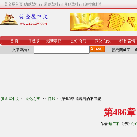
黃金屋首頁
|
總點擊排行
|
周點擊排行
|
月點擊排行
|
總搜藏排行
首 頁
手機版
最新章節
玄幻
·
奇幻
武俠
·
仙俠
都市
·
言情
文章查詢：
熱門關鍵字：
黃金屋中文
>>
造化之王
>>
目錄
>> 第486章 追魂箭的不可能
第486
作者:
豬三不
分類:
玄