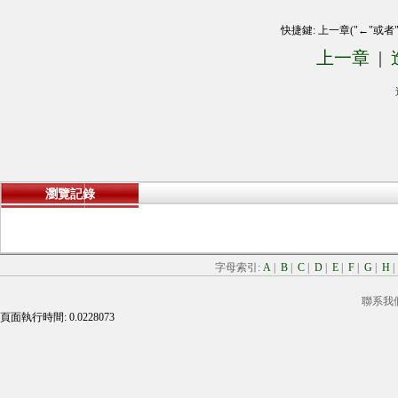
快捷鍵: 上一章("←"或者
上一章
|
瀏覽記錄
字母索引:
A
|
B
|
C
|
D
|
E
|
F
|
G
|
H
聯系我
頁面執行時間: 0.0228073