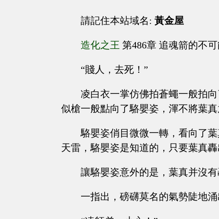
請記住本站域名:
黃金屋
造化之王
第486章 追魂箭的不
“賤人，去死！”
凌白衣一掌仿佛拍蒼蠅一般拍向
似槍一般點向了駱嬰姿，渾不將葉真
駱嬰姿俏目微微一轉，看向了葉
天雷，駱嬰姿是知道的，只要葉真轟
讓駱嬰姿意外的是，葉真并沒有
一指出，磅礴莫名的氣勢陡地涌