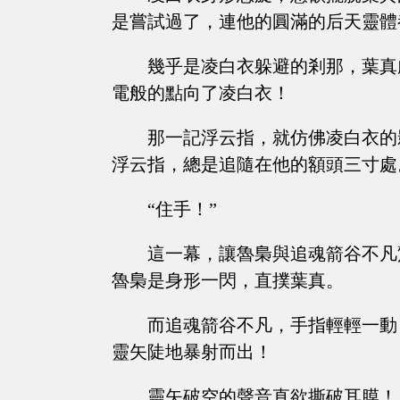
是嘗試過了，連他的圓滿的后天靈體
幾乎是凌白衣躲避的剎那，葉真
電般的點向了凌白衣！
那一記浮云指，就仿佛凌白衣的
浮云指，總是追隨在他的額頭三寸處
“住手！”
這一幕，讓魯梟與追魂箭谷不凡
魯梟是身形一閃，直撲葉真。
而追魂箭谷不凡，手指輕輕一動
靈矢陡地暴射而出！
靈矢破空的聲音直欲撕破耳膜！