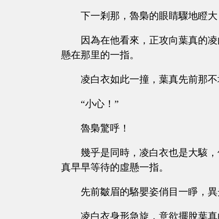
下一剎那，魯梟的眼睛驟地瞪大
因為在他看來，正攻向葉真的凌
懸在那里的一指。
凌白衣如此一撞，葉真先前那不
“小心！”
魯梟驚呼！
幾乎是同時，凌白衣也是大駭，
真早早等待的虛懸一指。
先前皺眉的駱嬰姿俏目一睜，異
凌白衣身形急旋，意欲擺脫葉真