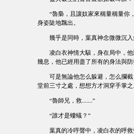
“魯梟，且讓奴家來稱量稱量你
身姿陡地飄出。
幾乎是同時，葉真神念微微沉入
凌白衣神情大駭，身在局中，他
幾息，他已經用盡了所有的身法與防
可是無論他怎么躲避，怎么攔截
堂前三寸之處，想想方才洞穿手掌之
“魯師兄，救.......”
“誰才是螻蟻？”
葉真的冷哼聲中，凌白衣的呼救