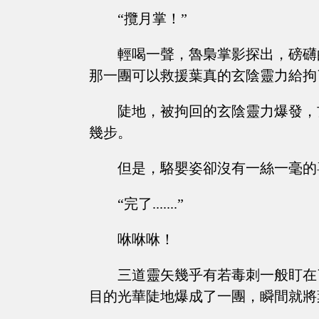
“攬月掌！”
輕喝一聲，魯梟掌影探出，磅礴
那一團可以救援葉真的玄陰靈力給拘
陡地，被拘回的玄陰靈力爆發，
幾步。
但是，駱嬰姿卻沒有一絲一毫的
“完了.......”
咻咻咻！
三道靈矢幾乎有若毒刺一般盯在
目的光華陡地爆成了一團，瞬間就將