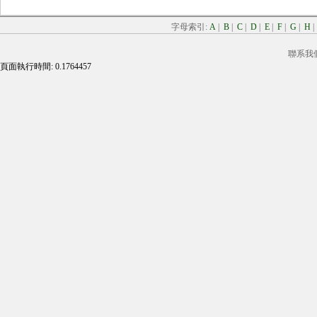
字母索引:
A
|
B
|
C
|
D
|
E
|
F
|
G
|
H
聯系我
頁面執行時間: 0.1764457