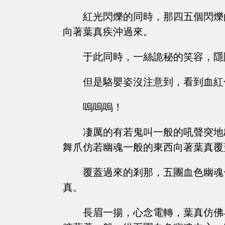
紅光閃爍的同時，那四五個閃爍
向著葉真疾沖過來。
于此同時，一絲詭秘的笑容，隱
但是駱嬰姿沒注意到，看到血紅
嗚嗚嗚！
凄厲的有若鬼叫一般的吼聲突地
舞爪仿若幽魂一般的東西向著葉真覆
覆蓋過來的剎那，五團血色幽魂
真。
長眉一揚，心念電轉，葉真仿佛