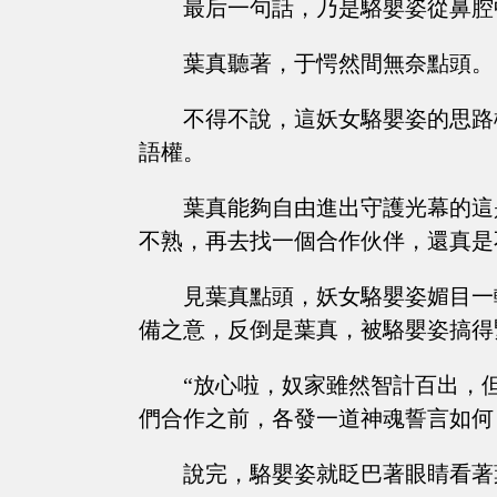
最后一句話，乃是駱嬰姿從鼻腔
葉真聽著，于愕然間無奈點頭。
不得不說，這妖女駱嬰姿的思路
語權。
葉真能夠自由進出守護光幕的這
不熟，再去找一個合作伙伴，還真是
見葉真點頭，妖女駱嬰姿媚目一
備之意，反倒是葉真，被駱嬰姿搞得
“放心啦，奴家雖然智計百出，
們合作之前，各發一道神魂誓言如何
說完，駱嬰姿就眨巴著眼睛看著