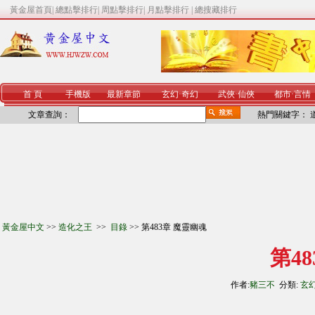
黃金屋首頁
|
總點擊排行
|
周點擊排行
|
月點擊排行
|
總搜藏排行
首 頁
手機版
最新章節
玄幻
·
奇幻
武俠
·
仙俠
都市
·
言情
文章查詢：
熱門關鍵字：
黃金屋中文
>>
造化之王
>>
目錄
>> 第483章 魔靈幽魂
第4
作者:
豬三不
分類:
玄