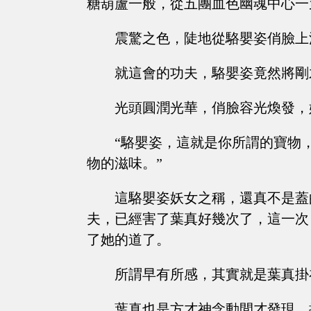
糖葫蘆一般，從五團血色幽魂中心一
震驚之色，陡地從駱嬰姿俏臉上
就這會的功夫，駱嬰姿竟然將剛
光頭圓潤光華，俏臉容光煥發，
“駱嬰姿，這就是你所謂的寶物
物的滋味。”
這駱嬰姿妖女之稱，還真不是蓋
夫，已經害了葉真好幾次了，這一次
了她的道了。
所謂早有所感，其實就是葉真掛
葉真也是方才神念動間才發現，