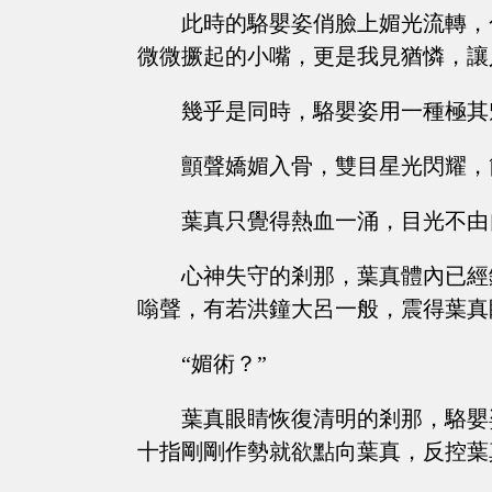
此時的駱嬰姿俏臉上媚光流轉，
微微撅起的小嘴，更是我見猶憐，讓
幾乎是同時，駱嬰姿用一種極其
顫聲嬌媚入骨，雙目星光閃耀，
葉真只覺得熱血一涌，目光不由
心神失守的剎那，葉真體內已經
嗡聲，有若洪鐘大呂一般，震得葉真
“媚術？”
葉真眼睛恢復清明的剎那，駱嬰
十指剛剛作勢就欲點向葉真，反控葉