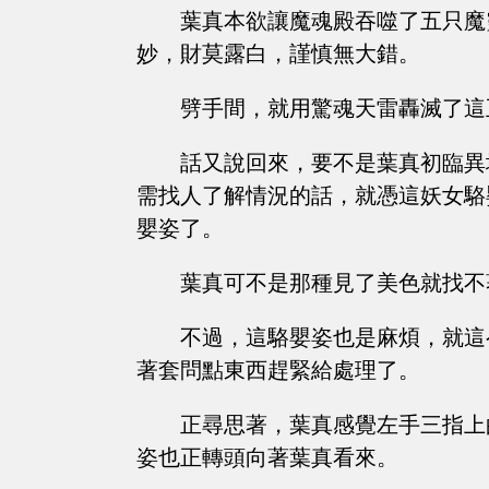
葉真本欲讓魔魂殿吞噬了五只魔
妙，財莫露白，謹慎無大錯。
劈手間，就用驚魂天雷轟滅了這
話又說回來，要不是葉真初臨異
需找人了解情況的話，就憑這妖女駱
嬰姿了。
葉真可不是那種見了美色就找不
不過，這駱嬰姿也是麻煩，就這
著套問點東西趕緊給處理了。
正尋思著，葉真感覺左手三指上
姿也正轉頭向著葉真看來。