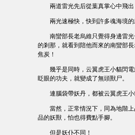
兩道雷光先后從葉真掌心中飛出
兩光速極快，快到許多魂海境的
南蠻部長老烏維只覺得身邊雷光
的剎那，就看到陪他而來的南蠻部長
焦炭！
幾乎是同時，云翼虎王小貓閃電
眨眼的功夫，就變成了無頭獸尸。
連腦袋帶妖丹，都被云翼虎王小
當然，正常情況下，同為地階上
品的妖獸，怕也得費點手腳。
但是妖仆不同！