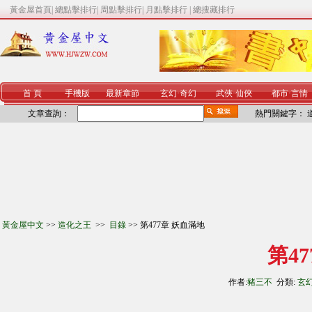
黃金屋首頁
|
總點擊排行
|
周點擊排行
|
月點擊排行
|
總搜藏排行
首 頁
手機版
最新章節
玄幻
·
奇幻
武俠
·
仙俠
都市
·
言情
文章查詢：
熱門關鍵字：
黃金屋中文
>>
造化之王
>>
目錄
>> 第477章 妖血滿地
第4
作者:
豬三不
分類:
玄