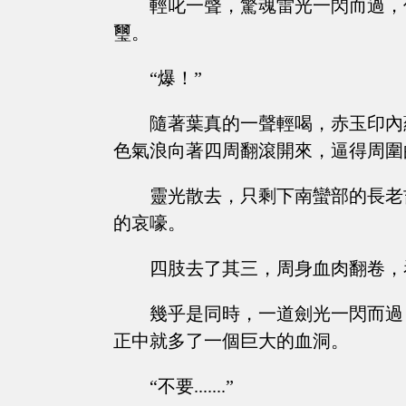
輕叱一聲，驚魂雷光一閃而過，
璽。
“爆！”
隨著葉真的一聲輕喝，赤玉印內
色氣浪向著四周翻滾開來，逼得周圍
靈光散去，只剩下南蠻部的長老
的哀嚎。
四肢去了其三，周身血肉翻卷，
幾乎是同時，一道劍光一閃而過
正中就多了一個巨大的血洞。
“不要.......”