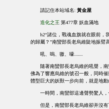
請記住本站域名:
黃金屋
造化之王
第477章 妖血滿地
h2“諸位，戰魂血旗就在眼前
的歸屬？”南蠻部長老烏維陡地振臂
吼、嗚、嗷、嚎.......
隨著南蠻部長老烏維的吼聲，南
佛為了響應烏維的號召一般，同時催
體型巨大的妖獸一步向前，就是地動
一時間，南蠻部這邊聲勢驚人，
但是，南蠻部長老烏維卻并沒有