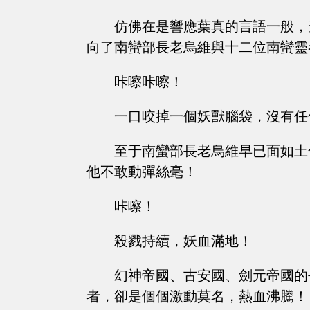
仿佛在是響應葉真的言語一般，
向了南蠻部長老烏維與十二位南蠻靈
咔嚓咔嚓！
一口咬掉一個妖獸腦袋，沒有任
至于南蠻部長老烏維早已面如土
他不敢動彈絲毫！
咔嚓！
殺戮持續，妖血滿地！
幻神帝國、古安國、劍元帝國的
者，卻是個個激動莫名，熱血沸騰！