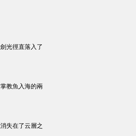
色劍光徑直落入了
顧掌教魚入海的兩
的消失在了云層之