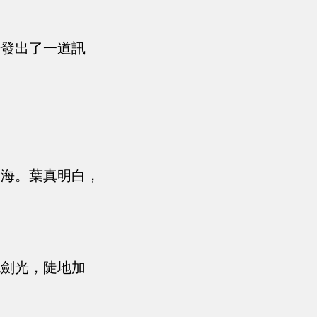
光發出了一道訊
腦海。葉真明白，
色劍光，陡地加