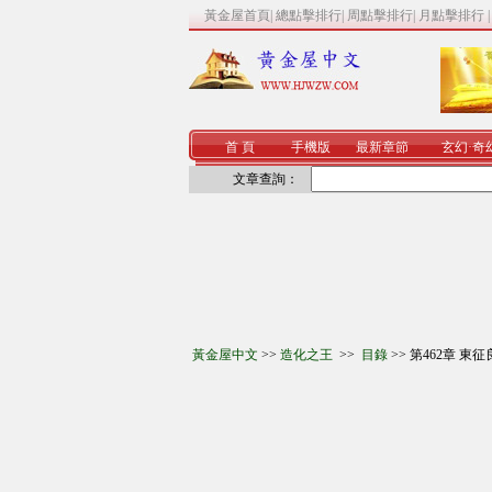
黃金屋首頁
|
總點擊排行
|
周點擊排行
|
月點擊排行
首 頁
手機版
最新章節
玄幻
·
奇
文章查詢：
黃金屋中文
>>
造化之王
>>
目錄
>> 第462章 東