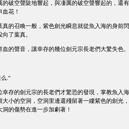
厲的破空聲陡地響起，與凄厲的破空聲響起的，還
串血花！
葉真的召喚一般，紫色劍光瞬息就從魚入海的身前
投向了葉真。
鮮血的聲音，讓幸存的幾位劍元宗長老們大驚失色
么.”
位幸存的劍元宗的長老們才驚恐的發現，掌教魚入
頭大小的空洞，空洞里邊還殘留著一縷紫色的劍光
大洞的傷勢在進一步加劇著！