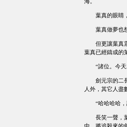
海。
葉真的眼睛
葉真做夢也
但更讓葉真
葉真已經鑄成的
“諸位。今
劍元宗的二
人外，其它人盡
“哈哈哈哈
長笑一聲，
中，將追殺來的