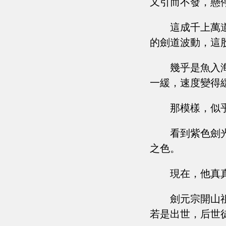
又引而不發，懸
這成千上萬
的劍道波動，這
幾乎是魚入
一緩，速度變得
那模樣，似
看到紫色劍
之色。
現在，他真
劍元宗開山
若是出世，后世