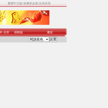
繁體中文版
|
收藏黃金屋
|
設為首頁
本
·
全部
移動版
書架