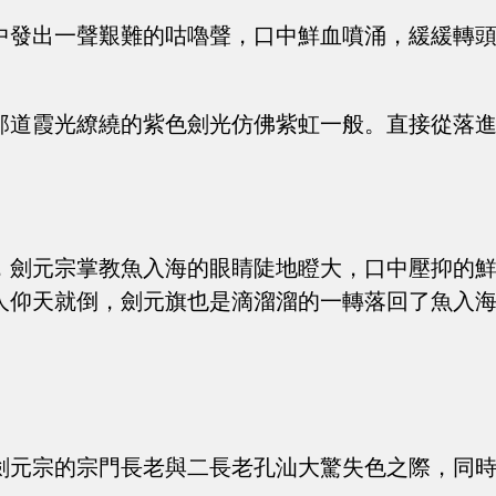
中發出一聲艱難的咕嚕聲，口中鮮血噴涌，緩緩轉
那道霞光繚繞的紫色劍光仿佛紫虹一般。直接從落
，劍元宗掌教魚入海的眼睛陡地瞪大，口中壓抑的
人仰天就倒，劍元旗也是滴溜溜的一轉落回了魚入
劍元宗的宗門長老與二長老孔汕大驚失色之際，同