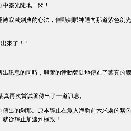
心中靈光陡地一閃！
運轉寂滅劍典的心法，催動劍脈神通向那道紫色劍
.出來了！”
傳出訊息的同時，興奮的律動聲陡地傳進了葉真的
！
”葉真再次嘗試著傳出了一道訊息。
剛傳出的剎那。原本靜止在魚入海胸前六米處的紫
，就從靜止加速到極致！