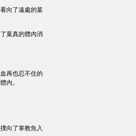
頭看向了遠處的葉
進了葉真的體內消
鮮血再也忍不住的
海體內。
時撲向了掌教魚入