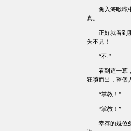
魚入海喉嚨
真。
正好就看到
失不見！
“不.”
看到這一幕
狂噴而出，整個
“掌教！”
“掌教！”
幸存的幾位