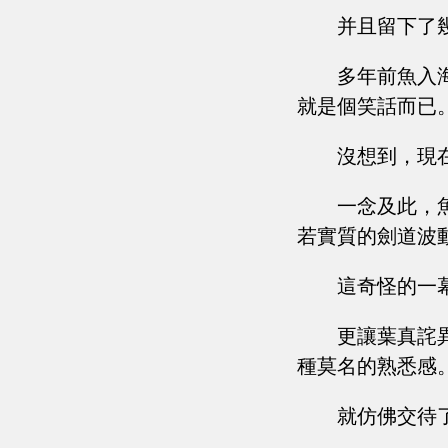
并且留下了
多年前魚入
就是個笑話而已
沒想到，現
一念及此，
若實質的劍道波
這奇怪的一
更讓葉真詫
種莫名的熟悉感
就仿佛交待