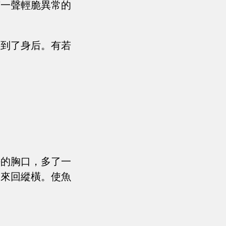
有一聲輕脆異常的
閃到了身后。有若
。
海的胸口，多了一
，來回縱橫。使魚