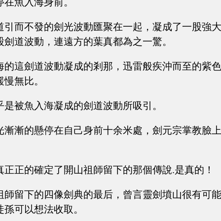
停在魚入海身前。
道引而不發的劍光波動匯聚在一起，凝成了一股強
股劍道波動，連遠方的葉真都為之一驚。
海的這劍道波動凝成的剎那，迅雷般疾沖而至的紫
緩慢無比。
乎是被魚入海凝成的劍道波動所吸引。
光漸漸的懸停在自己身前十余米處，劍元宗掌教臉
真正正的確定了開山祖師留下的那個傳說.是真的！
祖師留下的四像劍典的最后，曾言靈劍墳山很有可
徒孫可以想法收取。