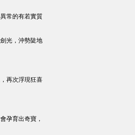
大異常的有若實質
色劍光，沖勢陡地
上，再次浮現狂喜
能會孕育出奇寶，