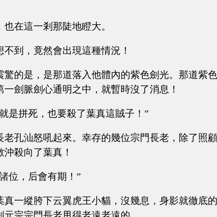
，也在這一剎那陡地瞪大。
想不到，竟然會出現這種情況！
震驚的是，是那道落入他體內的紫色劍光。那道紫
第一劍脈劍心通明之中，就暫時沒了消息！
天就是拼死，也要殺了葉真這賊子！”
長老孔汕怒吼起來。幸存的幾位宗門長老，除了照
數沖殺向了葉真！
，諸位，后會有期！”
葉真一縱胯下云翼虎王小貓，沒幾息，身影就徹底
劍元宗宗門長老甩得老遠老遠的。