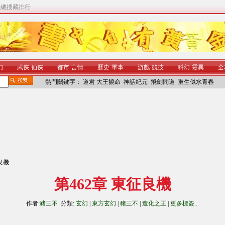
|
總搜藏排行
幻
武俠
·
仙俠
都市
·
言情
歷史
·
軍事
游戲
·
競技
科幻
·
靈異
全
熱門關鍵字：
道君
大王饒命
神話紀元
飛劍問道
重生似水青春
征良機
第462章 東征良機
作者:
豬三不
分類:
玄幻
|
東方玄幻
|
豬三不
|
造化之王
|
更多標簽
...