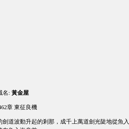
域名:
黃金屋
462章 東征良機
的劍道波動升起的剎那，成千上萬道劍光陡地從魚