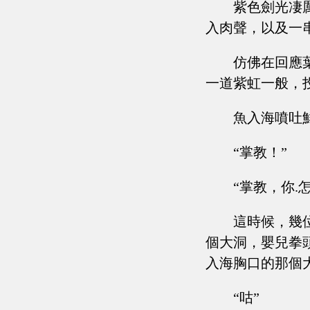
紫色劍光凄
入肉聲，以及一
仿佛在回應
一道紫虹一般，
魚入海噴吐
“掌教！”
“掌教，你.怎
這時候，幾
個大洞，嬰兒拳
入海胸口的那個
“咕”