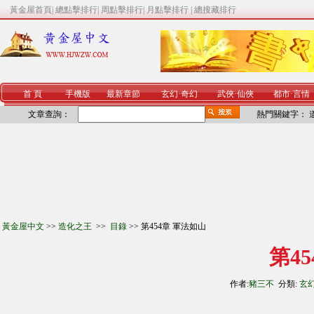
黃金屋首頁
|
總點擊排行
|
周點擊排行
|
月點擊排行
|
總搜藏排行
首 頁
手機版
最新章節
玄幻
·
奇幻
武俠
·
仙俠
都市
·
言情
文章查詢：
熱門關鍵字：
黃金屋中文
>>
造化之王
>>
目錄
>> 第454章 軍法如山
第4
作者:
豬三不
分類:
玄