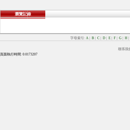
瀏覽記錄
字母索引:
A
|
B
|
C
|
D
|
E
|
F
|
G
|
H
聯系我
頁面執行時間: 0.0173207