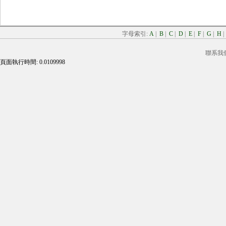
字母索引:
A
|
B
|
C
|
D
|
E
|
F
|
G
|
H
聯系我
頁面執行時間: 0.0109998