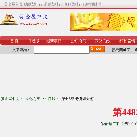
黃金屋首頁
|
總點擊排行
|
周點擊排行
|
月點擊排行
|
總搜藏排行
首 頁
手機版
最新章節
玄幻
·
奇幻
武俠
·
仙俠
都市
·
言情
文章查詢：
熱門關鍵字：
黃金屋中文
>>
造化之王
>>
目錄
>> 第448章 分身續命術
第44
作者:
豬三不
分類:
玄