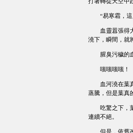
打著轉從天空中
“易寒霜，
血靈囂張得
澆下，瞬間，就
腥臭污穢的
嗤嗤嗤嗤！
血河澆在葉
蒸騰，但是葉真
吃驚之下，
連續不絕。
但是，依舊