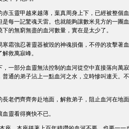
的赤玉靈甲越來越薄，葉真周身上下，已經被整個
但是每一記驚魂天雷。也就能夠讓數米見方的一團
澆下的無窮無盡的血河數量，實在是太少了。
易寒霜強忍著靈器被毀的神魂損傷，不停的攻擊著
了解救萬寂峰。
下，一部分血靈無法控制的血河從空中直接落向萬
，普通的弟子沾上一點血河之水，立時慘叫連天。
的長老們齊齊奔赴地面，解救弟子，阻止血河在地
讓血靈看得爽快不已。
了本座，本座拼著上百年積攢的血河不要，也要一一