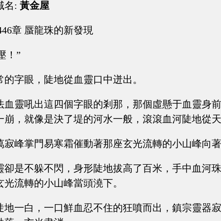
域名:
黃金屋
446章 蜃龍珠的新發現
鎮壓！”
常的字眼，陡地從血靈口中迸出。
法血靈吼出這四個字眼的剎那，那個虛懸于血靈身
一崩，就像是決了堤的河水一般，滾滾血河陡地從
萬寂峰掌門易寒霜催動著那座玄光流轉的小山峰向
靈卻是不躲不閃，身形陡地拔高了百米，手中血河
玄光流轉的小山峰當頭澆下。
陡地一白，一口鮮血忍不住的狂噴而出，鎮宗靈器