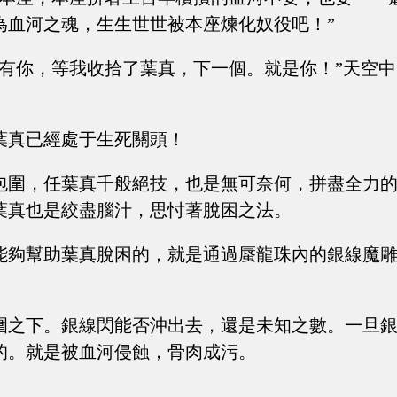
為血河之魂，生生世世被本座煉化奴役吧！”
還有你，等我收拾了葉真，下一個。就是你！”天空
葉真已經處于生死關頭！
包圍，任葉真千般絕技，也是無可奈何，拼盡全力
葉真也是絞盡腦汁，思忖著脫困之法。
能夠幫助葉真脫困的，就是通過蜃龍珠內的銀線魔
圍之下。銀線閃能否沖出去，還是未知之數。一旦
的。就是被血河侵蝕，骨肉成污。