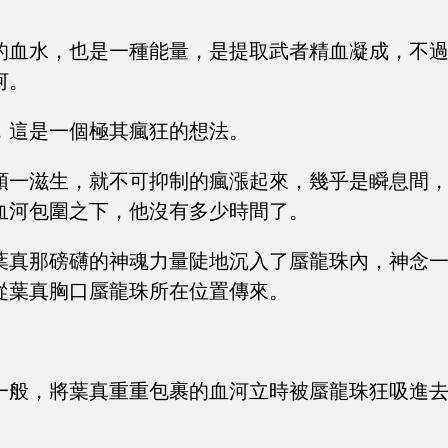
的血水，也是一種能量，是提取武者精血凝成，不
河。
，這是一個極其瘋狂的想法。
頭一滋生，就不可抑制的瘋漲起來，幾乎是瞬息間
血河包圍之下，他沒有多少時間了。
葉真那磅礴的神魂力量陡地沉入了蜃龍珠內，神念
從葉真胸口蜃龍珠所在位置傳來。
一般，將葉真重重包裹的血河立時被蜃龍珠狂吸進
。