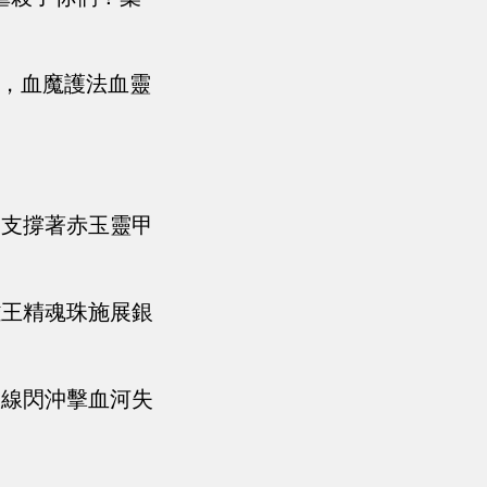
中，血魔護法血靈
的支撐著赤玉靈甲
雕王精魂珠施展銀
銀線閃沖擊血河失