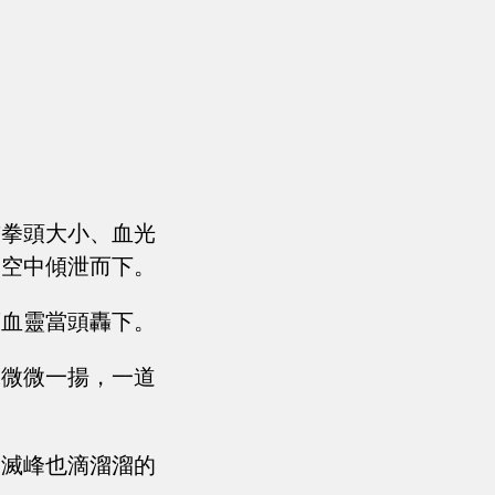
前拳頭大小、血光
天空中傾泄而下。
著血靈當頭轟下。
珠微微一揚，一道
寂滅峰也滴溜溜的