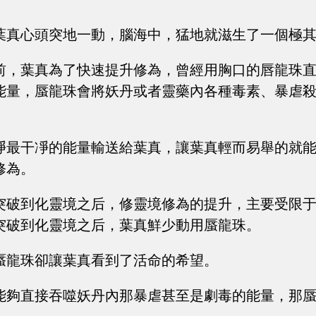
葉真心頭突地一動，腦海中，猛地就滋生了一個極
前，葉真為了快速提升修為，曾經用胸口的唇龍珠
能量，蜃龍珠會將妖丹或者靈藥內各種毒素、暴虐
凈最干凈的能量輸送給葉真，讓葉真輕而易舉的就
修為。
突破到化靈境之后，修靈境修為的提升，主要受限
突破到化靈境之后，葉真鮮少動用蜃龍珠。
蜃龍珠卻讓葉真看到了活命的希望。
能夠直接吞噬妖丹內那暴虐甚至是劇毒的能量，那