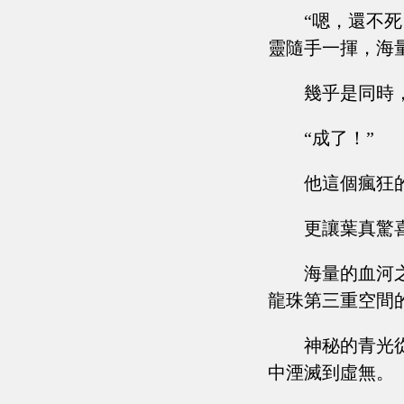
“嗯，還不
靈隨手一揮，海
幾乎是同時
“成了！”
他這個瘋狂
更讓葉真驚
海量的血河
龍珠第三重空間
神秘的青光
中湮滅到虛無。