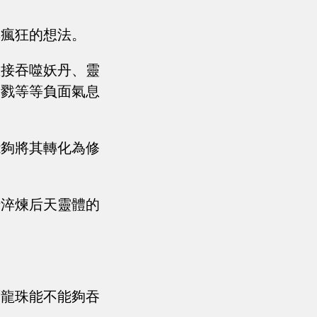
其瘋狂的想法。
直接吞噬妖丹、靈
殺戮等等負面氣息
能夠將其轉化為修
于淬煉后天靈體的
蜃龍珠能不能夠吞