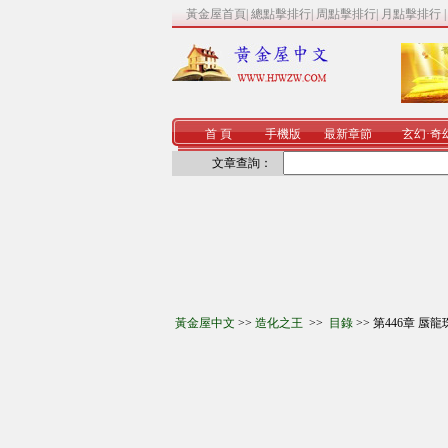
黃金屋首頁
|
總點擊排行
|
周點擊排行
|
月點擊排行
首 頁
手機版
最新章節
玄幻
·
奇
文章查詢：
黃金屋中文
>>
造化之王
>>
目錄
>> 第446章 蜃