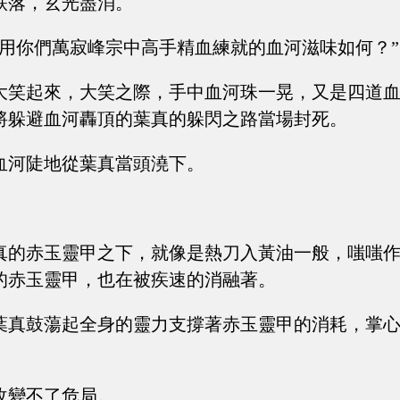
跌落，玄光盡消。
這用你們萬寂峰宗中高手精血練就的血河滋味如何？”
大笑起來，大笑之際，手中血河珠一晃，又是四道
將躲避血河轟頂的葉真的躲閃之路當場封死。
血河陡地從葉真當頭澆下。
真的赤玉靈甲之下，就像是熱刀入黃油一般，嗤嗤
的赤玉靈甲，也在被疾速的消融著。
葉真鼓蕩起全身的靈力支撐著赤玉靈甲的消耗，掌
改變不了危局。