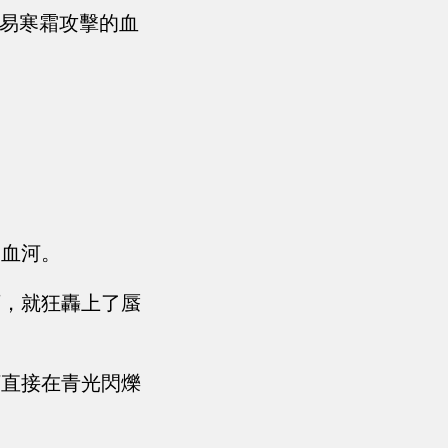
著易寒霜攻擊的血
用血河。
下，就狂轟上了蜃
河直接在青光閃爍