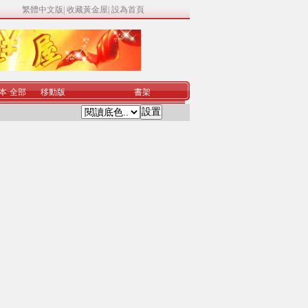
繁體中文版
|
收藏黃金屋
|
設為首頁
本
·
全部
移動版
書架