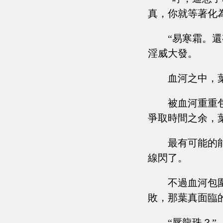
真，你就等著化
“易寒霜。
淫威大發。
血河之中，
被血河重重
爭取時間之余，
最有可能的
線閃了。
不過血河包
敗，那葉真面臨
“唇龍珠？”