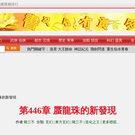
|
總搜藏排行
幻
武俠
·
仙俠
都市
·
言情
歷史
·
軍事
游戲
·
競技
科幻
·
靈異
全
熱門關鍵字：
道君
大王饒命
神話紀元
飛劍問道
重生似水青春
龍珠的新發現
第446章 蜃龍珠的新發現
作者:
豬三不
分類:
玄幻
|
東方玄幻
|
豬三不
|
造化之王
|
更多標簽
...