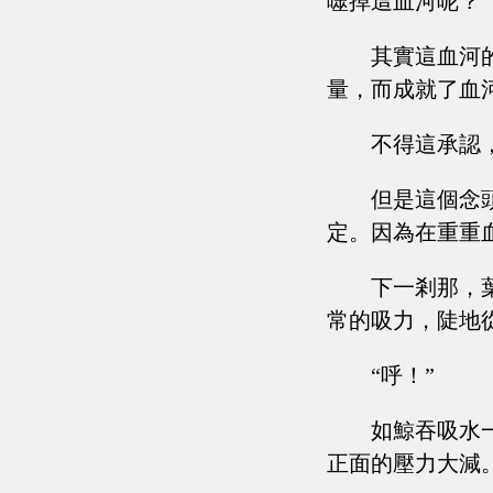
噬掉這血河呢？
其實這血河
量，而成就了血
不得這承認
但是這個念
定。因為在重重
下一剎那，
常的吸力，陡地
“呼！”
如鯨吞吸水
正面的壓力大減