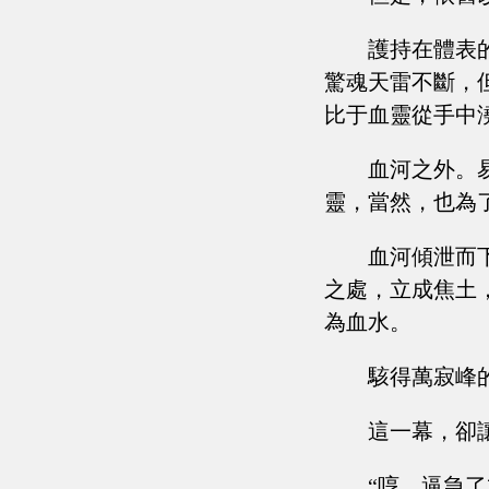
護持在體表
驚魂天雷不斷，
比于血靈從手中
血河之外。
靈，當然，也為
血河傾泄而
之處，立成焦土
為血水。
駭得萬寂峰
這一幕，卻
“哼，逼急