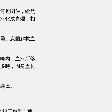
血河包圍住，縱然
血河化成青煙，相
血靈。意圖解救血
寂峰內，血河所落
不多時，周身盡化
面肆虐。
虐殺了你們！葉