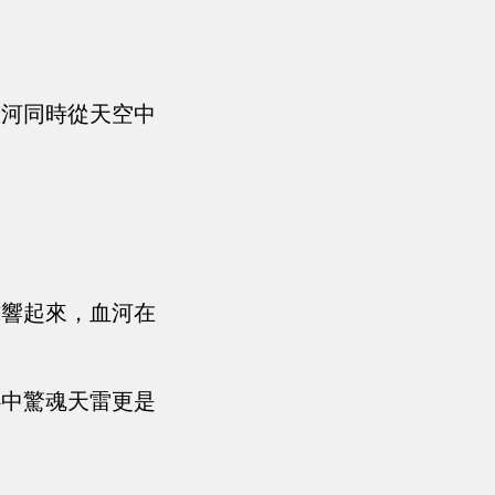
血河同時從天空中
作響起來，血河在
心中驚魂天雷更是