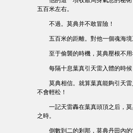
他的這一項收斂周身氣息的秘術
五百米左右。
不過。莫典并不敢冒險！
五百米的距離。對他一個魂海境
至于偷襲的時機，莫典壓根不用
每隔十息葉真引天雷入體的時候
莫典相信。就算葉真能夠引天雷
不會輕松！
一記天雷轟在葉真頭頂之后，莫
之時。
倒數到二的剎那，莫典丹田內的