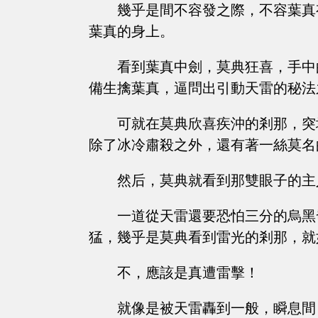
幾乎是間不容發之際，不容葉真
葉真的身上。
看到葉真中劍，莫典狂喜，手中
備生擒葉真，逼問出引動天雷的秘法
可就在莫典欣喜疾沖的剎那，突
除了冰冷肅殺之外，還有著一絲莫名
然后，莫典就看到那雙眼子的主
一道從天雷還要恐怕三分的烏黑
猛，幾乎是莫典看到雷光的剎那，就
不，應該是真遭雷擊！
就像是被天雷轟到一般，瞬息間