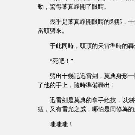
動，驚得葉真睜開了眼睛。
幾乎是葉真睜開眼睛的剎那，十
當頭劈來。
于此同時，頭頂的天雷準時的轟
“死吧！”
劈出十幾記迅雷劍，莫典身形一
了他的手上，隨時準備轟出！
迅雷劍是莫典的拿手絕技，以劍
猛，又有雷光之威，哪怕是同修為的
嗤嗤嗤！