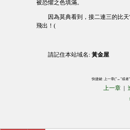
被恐懼之色填滿。
因為莫典看到，接二連三的比天
飛出！(
請記住本站域名:
黃金屋
快捷鍵: 上一章("←"或者
上一章
|