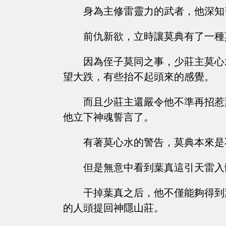
身為主修雷靈力的武者，他深知
前仇新欲，立時讓莫典有了一種
因為侄子莫同之事，少莊主莫心
望大跌，有些抬不起頭來的感覺。
而且少莊主還嚴令他不準再招惹
他立下神魂誓言了。
有著莫心水的警告，莫典本來是
但是無意中看到葉真這引天雷入
干掉葉真之后，他不僅能夠得到
的人頭提回神隱山莊。