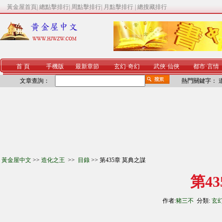
黃金屋首頁
|
總點擊排行
|
周點擊排行
|
月點擊排行
|
總搜藏排行
首 頁
手機版
最新章節
玄幻
·
奇幻
武俠
·
仙俠
都市
·
言情
文章查詢：
熱門關鍵字：
黃金屋中文
>>
造化之王
>>
目錄
>> 第435章 莫典之謀
第4
作者:
豬三不
分類:
玄