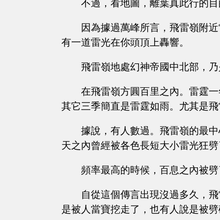
不過，看地圖，離葉真此行的目
因為據過萬峰所言，飛雷嶺附近
有一道雷光在你頭頂上轟響。
飛雷嶺地處幻神帝國中北部，乃
在飛雷嶺方圓百里之內。雷霆一
其它三季簡直是雷霆如雨。尤其是飛
據說，有人數過。飛雷嶺的最中
天之內曾經被各色長短大小雷光狂劈
頻率最高的時候，百息之內被劈
自從這個傳言出現沒過多久，飛
是被人當寶挖走了，也有人說是被劈