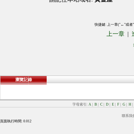
快捷鍵: 上一章("←"或者
上一章
|
瀏覽記錄
字母索引:
A
|
B
|
C
|
D
|
E
|
F
|
G
|
H
聯系我
頁面執行時間: 0.012