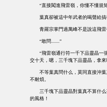
“直接闖進飛雷嶺，你懂不懂規
葉真卻被這中年武者的喝聲給搞
青羅宗掌門過萬峰不是說這飛雷
“敢問.......”
“飛雷嶺通行符一千下品靈晶一
交十天，嗯，三千塊下品靈晶，拿來
不等葉真問什么，莫同直接沖葉
不耐煩。
三千塊下品靈晶對葉真不算什么
的風格！