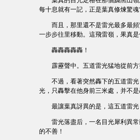
葉真的目光定格在那個黝黑山嶺
每十息就有一記，正是葉真修煉驚魂
而且，那里還不是雷光最多最頻
一步步往里移動。這飛雷嶺，果真是
轟轟轟轟轟！
霹靂聲中。五道雷光猛地從前方
不過，看著突然轟下的五道雷光
光，只轟擊在他身前三米處，并不是
最讓葉真訝異的是，這五道雷光
雷光落盡后，一名目光犀利異常
的不善！