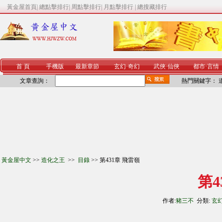
黃金屋首頁
|
總點擊排行
|
周點擊排行
|
月點擊排行
|
總搜藏排行
首 頁
手機版
最新章節
玄幻
·
奇幻
武俠
·
仙俠
都市
·
言情
文章查詢：
熱門關鍵字：
黃金屋中文
>>
造化之王
>>
目錄
>> 第431章 飛雷嶺
第4
作者:
豬三不
分類:
玄