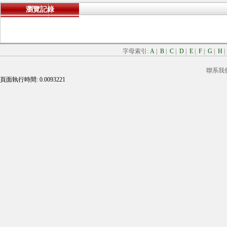
瀏覽記錄
字母索引:
A
|
B
|
C
|
D
|
E
|
F
|
G
|
H
聯系我
頁面執行時間: 0.0093221