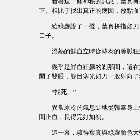
看著這一條神秘的訊息，葉真有
下。相比于找出真正的病因，放點血
給綠蘿說了一聲，葉真拼指如刀
口子。
溫熱的鮮血立時從韓泰的腕脈狂
幾乎是鮮血狂飆的剎那間，還在
開了雙眼，雙目寒光如刀一般射向了
“找死！”
異常冰冷的氣息陡地從韓泰身上
間止血，長得完好如初。
這一幕，駭得葉真與綠蘿臉色大