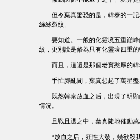
但令葉真驚恐的是，韓泰的一記
絲絲裂紋。
要知道。一般的化靈境五重巔峰
紋，更別說是修為只有化靈境四重的
而且，這還是那個老實憨厚的韓
手忙腳亂間，葉真想起了萬星盤
既然韓泰放血之后，出現了明顯
情況。
且戰且退之中，葉真陡地催動萬
“放血之后，狂性大發，幾欲殺