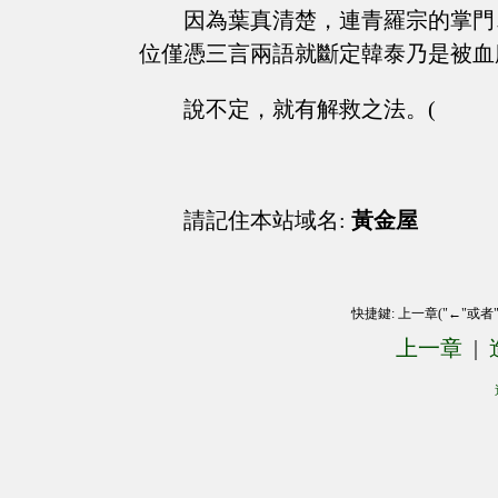
因為葉真清楚，連青羅宗的掌門
位僅憑三言兩語就斷定韓泰乃是被血
說不定，就有解救之法。(
請記住本站域名:
黃金屋
快捷鍵: 上一章("←"或者
上一章
|