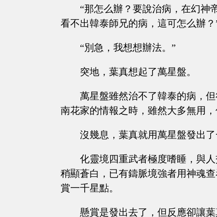
“那怎么辦？要說治病，在幻神
看不出韓泰師兄的病，這可怎么辦？
“別急，我想想辦法。”
突地，葉真想起了萬星盤。
萬星盤雖然治不了韓泰的病，但
南花家的情報之時，雖然大多無用，
沒幾息，葉真就用萬星盤發出了
化靈境四重武者極度嗜睡，與人
稍顯蒼白，已有鑄脈境強者用神魂查
賞一千星點。
懸賞是發出去了，但反應卻讓葉