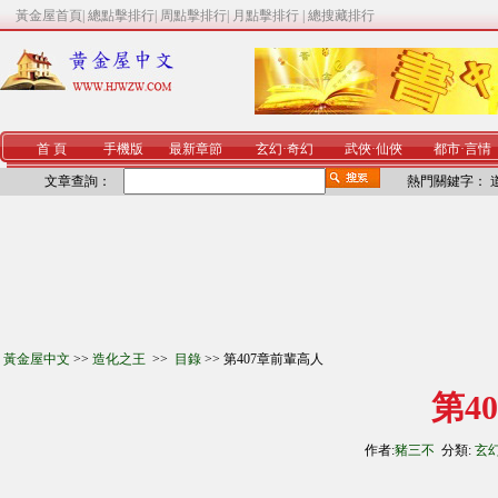
黃金屋首頁
|
總點擊排行
|
周點擊排行
|
月點擊排行
|
總搜藏排行
首 頁
手機版
最新章節
玄幻
·
奇幻
武俠
·
仙俠
都市
·
言情
文章查詢：
熱門關鍵字：
黃金屋中文
>>
造化之王
>>
目錄
>> 第407章前輩高人
第4
作者:
豬三不
分類:
玄