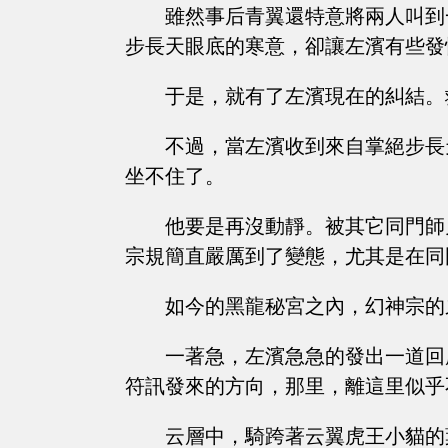
雖然事后青翼還特意將兩人叫到
步長天眼底的寒意，卻讓左濱有些發
于是，就有了左濱現在的糾結。
不過，當左濱收到來自掌絕步長
坐不住了。
他要是再沒動靜。被其它同門師
宗規簡直嚴厲到了變態，尤其是在同
如今的黑龍秘宮之內，幻神宗的
一著急，左濱急急的發出一道回
符訊發來的方向，那里，離這里似乎
云層中，騎跨著云翼虎王小貓的