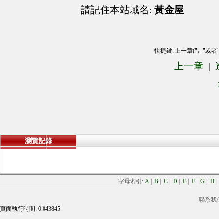
請記住本站域名:
黃金屋
快捷鍵: 上一章("←"或者
上一章
|
瀏覽記錄
字母索引:
A
|
B
|
C
|
D
|
E
|
F
|
G
|
H
聯系我
頁面執行時間: 0.043845