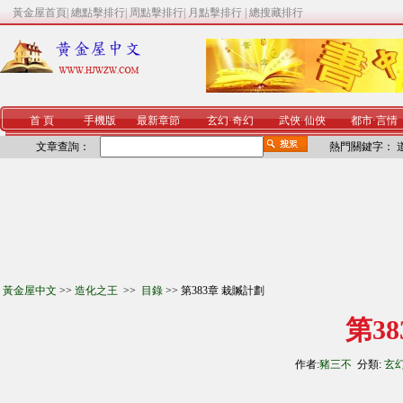
黃金屋首頁
|
總點擊排行
|
周點擊排行
|
月點擊排行
|
總搜藏排行
首 頁
手機版
最新章節
玄幻
·
奇幻
武俠
·
仙俠
都市
·
言情
文章查詢：
熱門關鍵字：
黃金屋中文
>>
造化之王
>>
目錄
>> 第383章 栽贓計劃
第3
作者:
豬三不
分類:
玄