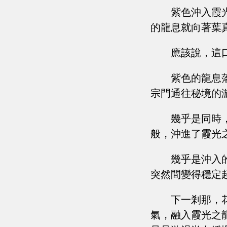
紫色沖入霞
的龍息就向著葉
應該說，這
紫色的龍息
宗門通往秘境的
幾乎是同時
般，沖進了霞光
幾乎是沖入
突然間變得穩定
下一剎那，
氣，融入霞光之