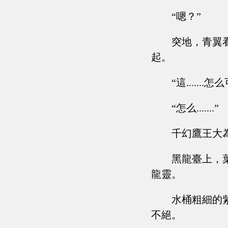
“嗯？”
突地，青翼
起。
“這.......
“怎么.......”
千幻鷹王大
黑龍臺上，
龍靈。
水桶粗細的
不絕。