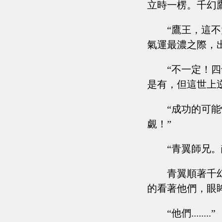
立時一楞。千幻
“鷹王，這
氣運最濃之際，
“不一定！
是有，但這世上
“成功的可
覷！”
“青翼師兄。敵
青翼順著千
的看著他們，眼
“他們........”