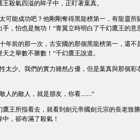
鷹王殺氣四溢的眸子中，正盯著葉真。
不太可能成功吧？他剛剛奪得黑龍榜第一，有龍靈所
出手，怕也是無功！”青翼立時明白了千幻鷹王的意
四十年前的那一次，古安國的那個黑龍榜第一，還不
逆天之舉數不勝數！”千幻鷹王說道。
能性太少。我們的實力雖然占優，但是葉真與那個彩
人的敵人，就是朋友，你看.......”
幻鷹王所指看去，就看到劍元帝國劍元宗的長老致
眸中，卻布滿了殺氣！