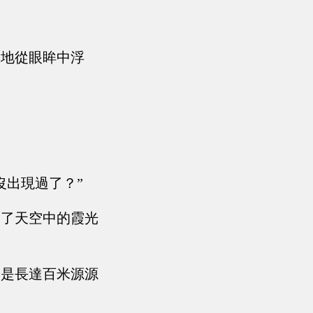
陡地從眼眸中浮
沒出現過了？”
向了天空中的霞光
卻是長達百米源源