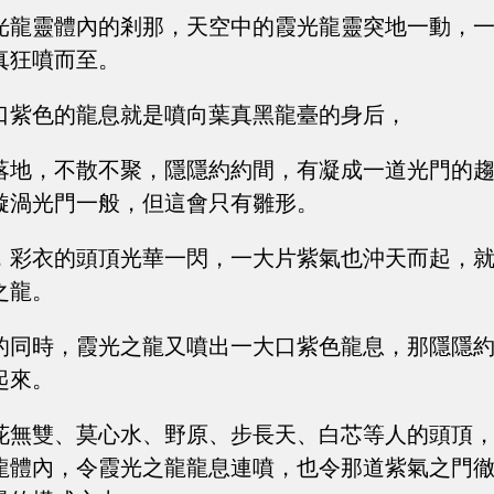
光龍靈體內的剎那，天空中的霞光龍靈突地一動，
真狂噴而至。
口紫色的龍息就是噴向葉真黑龍臺的身后，
落地，不散不聚，隱隱約約間，有凝成一道光門的
漩渦光門一般，但這會只有雛形。
，彩衣的頭頂光華一閃，一大片紫氣也沖天而起，
之龍。
的同時，霞光之龍又噴出一大口紫色龍息，那隱隱
起來。
花無雙、莫心水、野原、步長天、白芯等人的頭頂
龍體內，令霞光之龍龍息連噴，也令那道紫氣之門