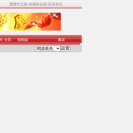
繁體中文版
|
收藏黃金屋
|
設為首頁
本
·
全部
移動版
書架