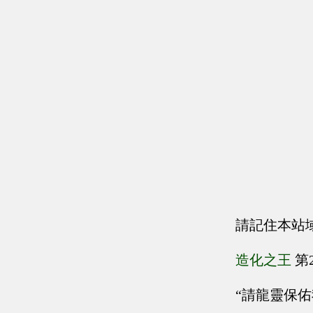
請記住本站
造化之王
第
“請龍靈保