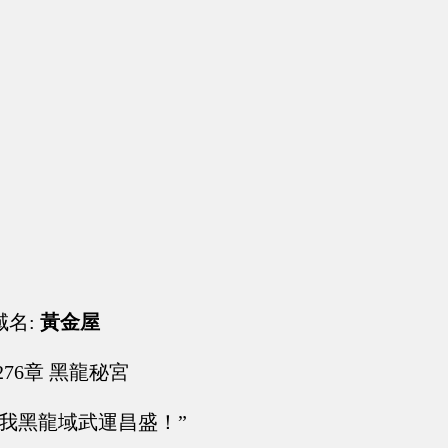
域名:
黃金屋
276章 黑龍秘宮
佑我黑龍域武運昌盛！”