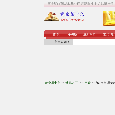
黃金屋首頁
|
總點擊排行
|
周點擊排行
|
月點擊排行
首 頁
手機版
最新章節
玄幻
·
奇
文章查詢：
黃金屋中文
>>
造化之王
>>
目錄
>> 第276章 黑