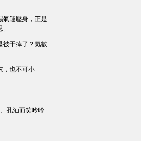
賜氣運壓身，正是
思。
是被干掉了？氣數
衣，也不可小
勝、孔汕而笑呤呤