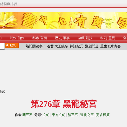
|
總搜藏排行
幻
武俠
·
仙俠
都市
·
言情
歷史
·
軍事
游戲
·
競技
科幻
·
靈異
全
熱門關鍵字：
道君
大王饒命
神話紀元
飛劍問道
重生似水青春
龍秘宮
第276章 黑龍秘宮
作者:
豬三不
分類:
玄幻
|
東方玄幻
|
豬三不
|
造化之王
|
更多標簽
...