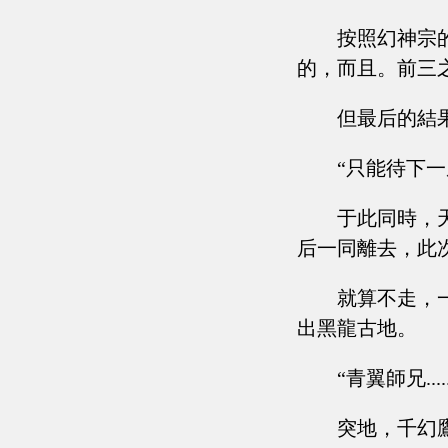
按照幻神宗
的，而且。前三
但最后的結
“只能待下一屆了.
于此同時，
后一同離去，此
就算不走，
出黑龍古地。
“青翼師兄.....
突地，千幻