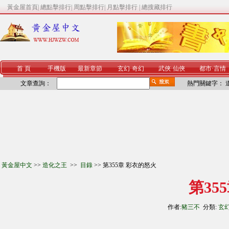
黃金屋首頁
|
總點擊排行
|
周點擊排行
|
月點擊排行
|
總搜藏排行
首 頁
手機版
最新章節
玄幻
·
奇幻
武俠
·
仙俠
都市
·
言情
文章查詢：
熱門關鍵字：
黃金屋中文
>>
造化之王
>>
目錄
>> 第355章 彩衣的怒火
第35
作者:
豬三不
分類:
玄