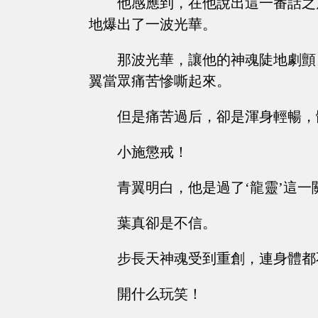
他感應到，在他說出這一番話之
地爆出了一波光華。
那波光華，讓他的神魂陡地劇顫
翼當眾痛苦慘嘶起來。
但是痛苦過后，卻是渾身輕暢，
小施懲戒！
青翼明白，他是過了‘龍靈’這一
葉真卻是不信。
步長天神魂受到重創，連身體都
開什么玩笑！