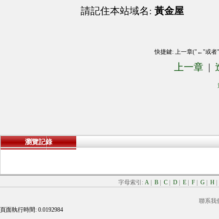
請記住本站域名:
黃金屋
快捷鍵: 上一章("←"或者
上一章
|
瀏覽記錄
字母索引:
A
|
B
|
C
|
D
|
E
|
F
|
G
|
H
聯系我
頁面執行時間: 0.0192984