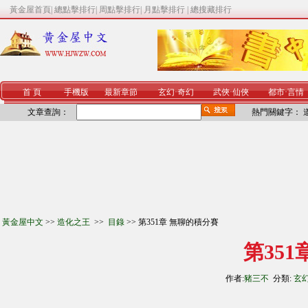
黃金屋首頁
|
總點擊排行
|
周點擊排行
|
月點擊排行
|
總搜藏排行
首 頁
手機版
最新章節
玄幻
·
奇幻
武俠
·
仙俠
都市
·
言情
文章查詢：
熱門關鍵字：
黃金屋中文
>>
造化之王
>>
目錄
>> 第351章 無聊的積分賽
第35
作者:
豬三不
分類:
玄