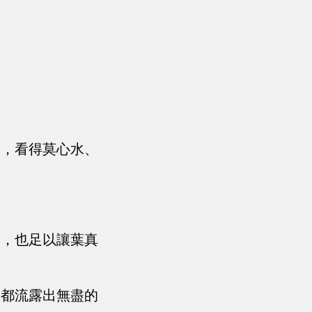
下，看得莫心水、
是，也足以讓葉真
中都流露出無盡的