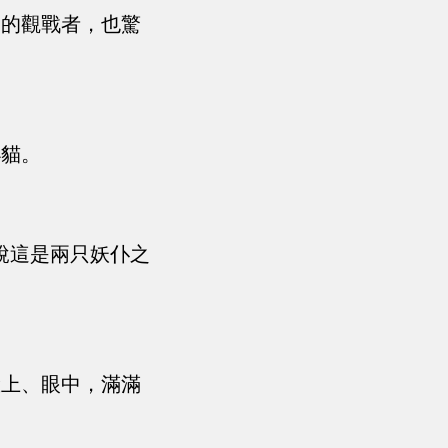
呆的觀戰者，也驚
小貓。
說這是兩只妖仆之
臉上、眼中，滿滿