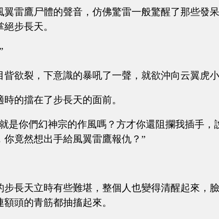
風翼雷鷹尸體的聲音，仿佛驚雷一般驚醒了那些發
掌絕步長天。
”
目眥欲裂，下意識的暴吼了一聲，就欲沖向云翼虎
適時的擋在了步長天的面前。
這就是你們幻神宗的作風嗎？方才你還阻攔我插手，
，你竟然想出手給風翼雷鷹報仇？”
的步長天立時有些難堪，整個人也變得清醒起來，
連額頭的青筋都抽搐起來。