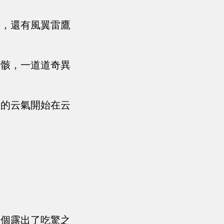
去，還有風翼雷鷹
百骸，一道道奇異
天的云氣開始在云
個個露出了吃驚之