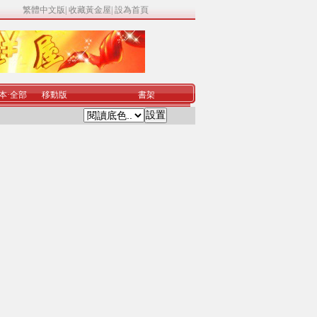
繁體中文版
|
收藏黃金屋
|
設為首頁
本
·
全部
移動版
書架