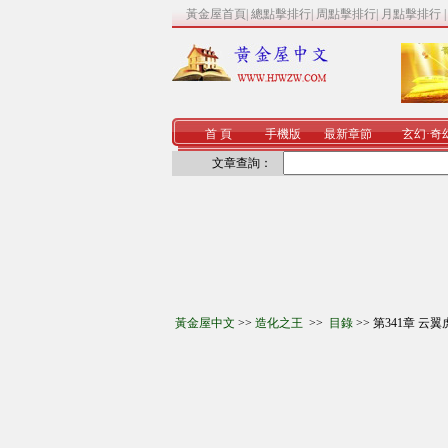
黃金屋首頁
|
總點擊排行
|
周點擊排行
|
月點擊排行
首 頁
手機版
最新章節
玄幻
·
奇
文章查詢：
黃金屋中文
>>
造化之王
>>
目錄
>> 第341章 云