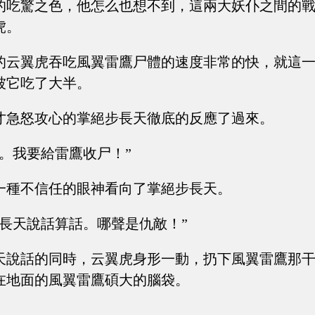
的吃驚之色，他怎么也想不到，這兩大妖仆之間的
虎。
的云翼虎吞吃風翼雷鷹尸體的速度非常的快，就這
被它吃了大半。
才急怒攻心的掌絕步長天徹底的反應了過來。
開。我要給雷鷹收尸！”
一種不信任的眼神看向了掌絕步長天。
步長天說話算話。哪聲是仇敵！”
天說話的同時，云翼虎身形一動，扔下風翼雷鷹那
在地面的風翼雷鷹碩大的腦袋。