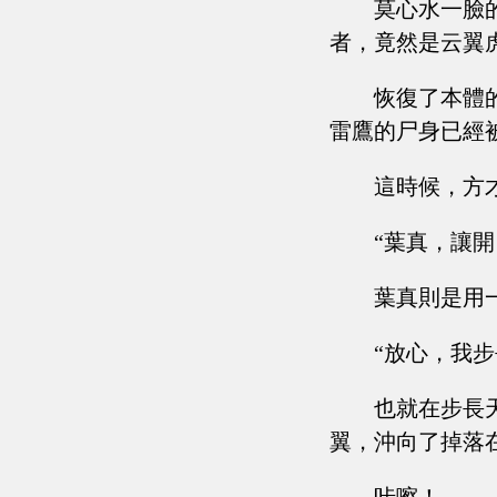
莫心水一臉
者，竟然是云翼
恢復了本體
雷鷹的尸身已經
這時候，方
“葉真，讓
葉真則是用
“放心，我
也就在步長
翼，沖向了掉落