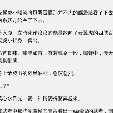
云翼虎小貓就將風翼雷鷹那并不大的腦袋給吞了下
兩系妖丹給吞了下去。
丹入腹，立時化作滾滾的能量散向了云翼虎的四肢
翼虎小貓身上傳出。
昂首長嘯。嘯聲如雷，有若號令一般，嘯聲中，漫
聚集翻騰。
身上散發出的奇異波動，愈演愈烈。
..？”
莫心水目光一變，神情變得驚異起來。
戰武者中那些見識極其豐富看出一絲端倪的武者，