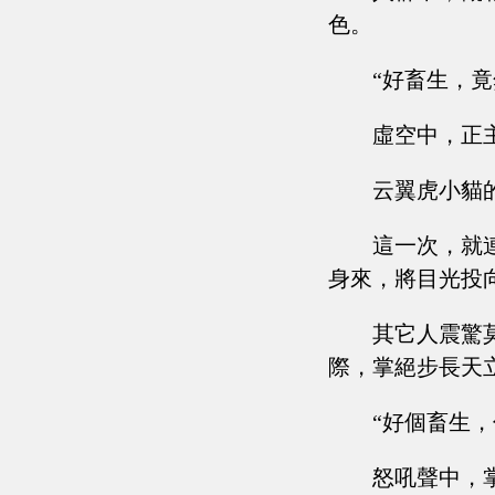
色。
“好畜生，
虛空中，正
云翼虎小貓
這一次，就
身來，將目光投
其它人震驚
際，掌絕步長天
“好個畜生，你.
怒吼聲中，