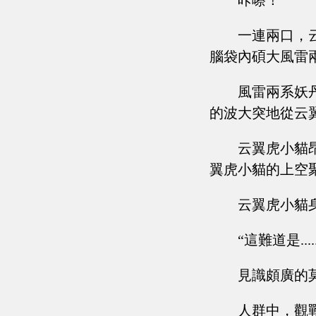
咔嚓！
一連兩口，
腦袋內碩大風雷
風雷兩系妖
的波大突地從云
云翼虎小貓
翼虎小貓的上空
云翼虎小貓
“這難道是....
見識頗廣的
人群中，觀