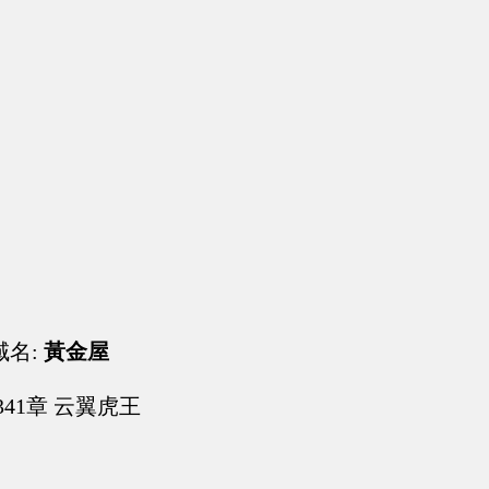
域名:
黃金屋
341章 云翼虎王