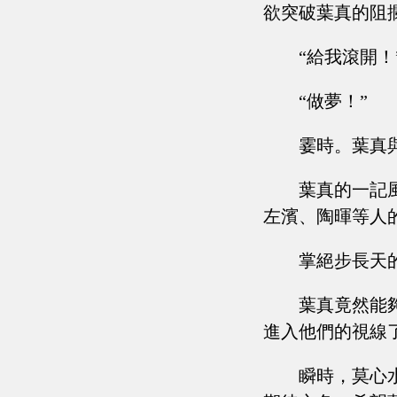
欲突破葉真的阻
“給我滾開！
“做夢！”
霎時。葉真
葉真的一記
左濱、陶暉等人
掌絕步長天
葉真竟然能
進入他們的視線
瞬時，莫心