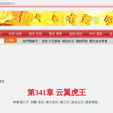
|
總搜藏排行
幻
武俠
·
仙俠
都市
·
言情
歷史
·
軍事
游戲
·
競技
科幻
·
靈異
全
熱門關鍵字：
道君
大王饒命
神話紀元
飛劍問道
重生似水青春
翼虎王
第341章 云翼虎王
作者:
豬三不
分類:
玄幻
|
東方玄幻
|
豬三不
|
造化之王
|
更多標簽
...