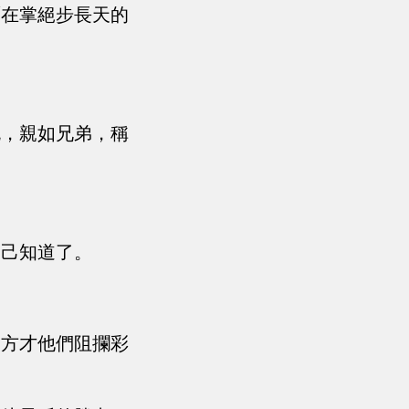
鷹在掌絕步長天的
死，親如兄弟，稱
自己知道了。
，方才他們阻攔彩