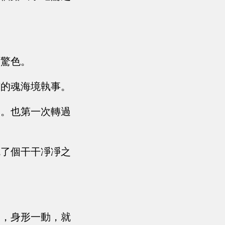
的驚色。
有的魂海境執事。
雙。也第一次轉過
吃了個干干凈凈之
動，身形一動，就