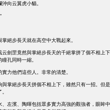
攔沖向云翼虎小貓。
”
與掌絕步長天就在高空中大戰起來。
風云劍罡竟然與掌絕步長天的千絕掌拼了個不相上
的瞳孔同時一縮。
的實力他們這些人。非常的清楚。
夠與掌絕步長天拼個不相上下，雖然只有一招。但
了。
水、左濱、陶暉包括眾多實力高強的觀強者，眼眸