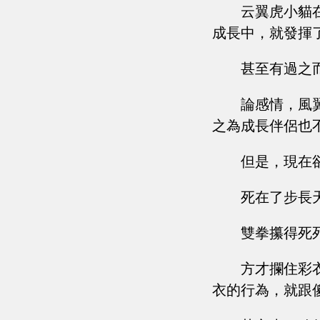
云翼虎小貓
成長中，就發揮
甚至有過之
論感情，風
之為成長伴侶也
但是，現在
死在了步長
雙拳攥得死
方才攔住彩
衣的行為，就跟