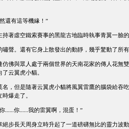
竟然還有這等機緣！”
主持著虛空鐵索賽事的黑龍古地臨時執事青翼一臉
的嘯聲。還有它身上散發出的動靜，幾乎驚動了所
連仿佛與眾人處于兩個世界的天南花家的傳人花無
向了云翼虎小貓。
莫名，但是隨著云翼虎小貓將風翼雷鷹的腦袋給吞
立時爆走了。
.....你......我的雷翼啊，混蛋！”
掌絕步長天周身立時升起了一道磅礴無比的靈力波