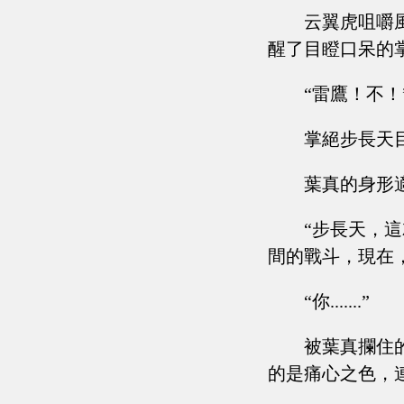
云翼虎咀嚼
醒了目瞪口呆的
“雷鷹！不！
掌絕步長天
葉真的身形
“步長天，
間的戰斗，現在
“你.......”
被葉真攔住
的是痛心之色，