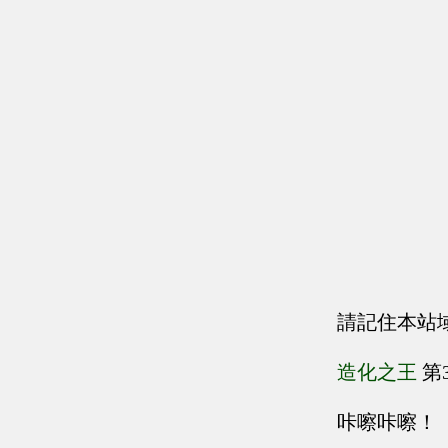
請記住本站
造化之王
第
咔嚓咔嚓！