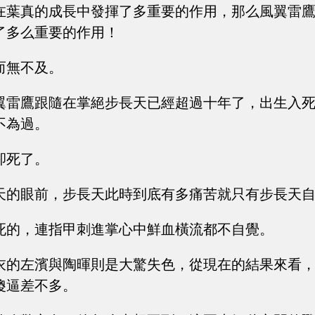
在葉真的成長中發揮了多重要的作用，那么風翼雷
了多么重要的作用！
而無不及。
翼雷鷹跟隨在掌絕步長天已經超過十年了，出生入
不為過。
卻死了。
天的眼前，步長天此時到底有多痛苦就只有步長天
死的，連指甲刺進掌心中鮮血橫流都不自覺。
衣的左濱與陶暉則是大驚失色，從現在的結果來看
傻逼差不多。