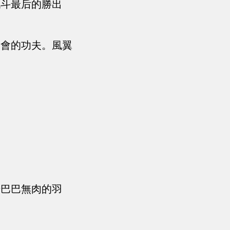
戰斗最后的勝出
一會的功夫。風翼
干巴巴無肉的羽