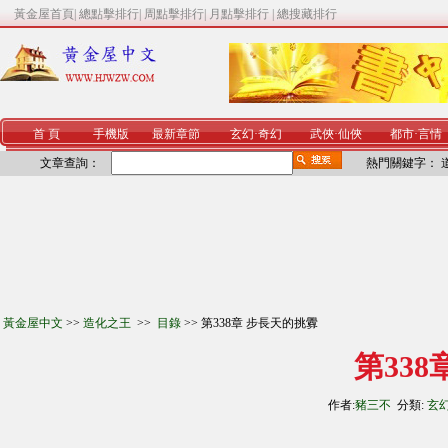
黃金屋首頁
|
總點擊排行
|
周點擊排行
|
月點擊排行
|
總搜藏排行
首 頁
手機版
最新章節
玄幻
·
奇幻
武俠
·
仙俠
都市
·
言情
文章查詢：
熱門關鍵字：
黃金屋中文
>>
造化之王
>>
目錄
>> 第338章 步長天的挑釁
第33
作者:
豬三不
分類:
玄