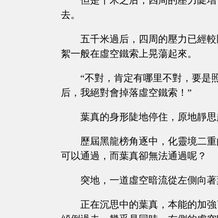
但是千米之后，四周的壓力陡增
去。
五千米過后，四周的壓力已經較
絮一般在虛空鐵索上晃蕩起來。
“不對，肯定有哪里不對，要是
后，我絕對會掉落虛空鐵索！”
葉真的身形陡地停住，原地靜思
歷屆黑龍榜角逐中，化靈境二重
可以通過，而葉真卻無法通過呢？
突地，一道虛空暗流從左側向著
正在沉思中的葉真，本能的加強