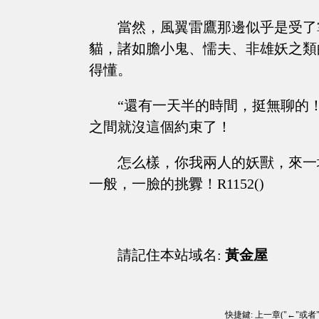
當然，風翼雷鷹那邊似乎是受了
貓，諸如膽小鬼、懦夫、非雄妖之類
得懂。
“還有一天半的時間，挺無聊的
之間就沒這個約束了！
怎么樣，你我兩人的妖獸，來一
一般，一臉的挑釁！R1152()
請記住本站域名:
黃金屋
快捷鍵: 上一章("←"或者