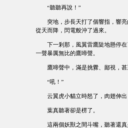
“聽聽再說！”
突地，步長天打了個響指，響亮
從天而降，閃電般沖了過來。
下一剎那，風翼雷鷹陡地懸停在
一聲暴厲無比的鷹啼聲。
鷹啼聲中，滿是挑釁、鄙視，甚
“吼！”
云翼虎小貓立時怒了，肉翅伸出
葉真聽著卻是楞了。
這兩個妖獸之間斗嘴，聽著還真