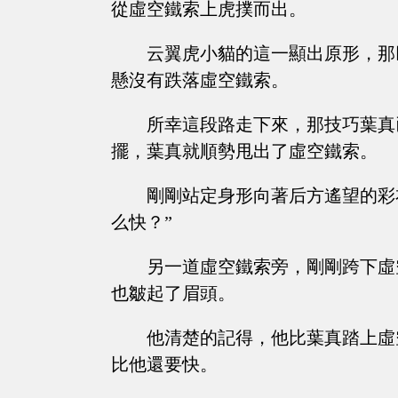
從虛空鐵索上虎撲而出。
云翼虎小貓的這一顯出原形，那
懸沒有跌落虛空鐵索。
所幸這段路走下來，那技巧葉真
擺，葉真就順勢甩出了虛空鐵索。
剛剛站定身形向著后方遙望的彩
么快？”
另一道虛空鐵索旁，剛剛跨下虛
也皺起了眉頭。
他清楚的記得，他比葉真踏上虛
比他還要快。