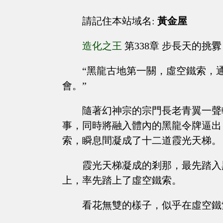
請記住本站域名:
黃金屋
造化之王
第338章 步長天的挑釁
“黑龍古地第一關，虛空鐵索，
會。”
隨著幻神宗的宗門長老青翼一聲
事，同時將融入體內的黑龍令牌逼出
索，瞬息間凝成了十二道霞光天梯。
霞光天梯凝成的剎那，最先踏入
上，率先踏上了虛空鐵索。
看花無雙的樣子，似乎在虛空鐵