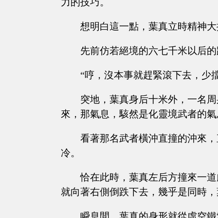
力的技巧。
想明白這一點，葉真立時精神大
先前仿若絕境的六七千米以后的
“哼，沒本事就趕緊滾下去，少擋
突地，葉真身后十米外，一名周
來，那氣息，駭然是化靈境武者的氣
看著那名武者橫沖直撞的沖來，
冷。
恰在此時，葉真左后方撞來一道
就向著右側倒跌下去，幾乎是同時，
瞬息間，葉真的身形就從虛空鐵