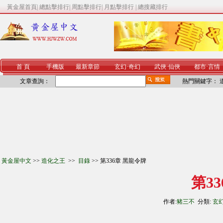
黃金屋首頁
|
總點擊排行
|
周點擊排行
|
月點擊排行
|
總搜藏排行
首 頁
手機版
最新章節
玄幻
·
奇幻
武俠
·
仙俠
都市
·
言情
文章查詢：
熱門關鍵字：
黃金屋中文
>>
造化之王
>>
目錄
>> 第336章 黑龍令牌
第3
作者:
豬三不
分類:
玄