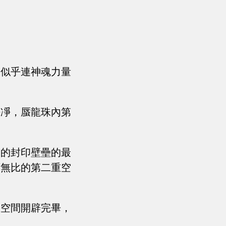
珠似乎連神魂力量
凈凈，蜃龍珠內第
間的封印壁壘的最
袤無比的第二重空
重空間開辟完畢，