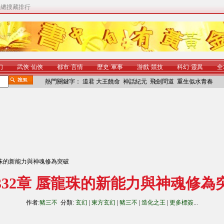
|
總搜藏排行
幻
武俠
·
仙俠
都市
·
言情
歷史
·
軍事
游戲
·
競技
科幻
·
靈異
全
熱門關鍵字：
道君
大王饒命
神話紀元
飛劍問道
重生似水青春
蜃龍珠的新能力與神魂修為突破
332章 蜃龍珠的新能力與神魂修為
作者:
豬三不
分類:
玄幻
|
東方玄幻
|
豬三不
|
造化之王
|
更多標簽
...