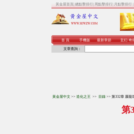
黃金屋首頁
|
總點擊排行
|
周點擊排行
|
月點擊排行
首 頁
手機版
最新章節
玄幻
·
奇
文章查詢：
黃金屋中文
>>
造化之王
>>
目錄
>> 第332章 
第