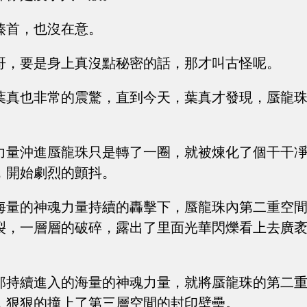
螓首，也沒在意。
哥，要是身上真沒點秘密的話，那才叫古怪呢。
葉真也非常的震驚，直到今天，葉真才發現，蜃龍
力量沖進蜃龍珠只是轉了一圈，就被煉化了個干干
，開始劇烈的顫抖。
海量的神魂力量持續的轟擊下，蜃龍珠內第二重空
裂，一層層的破碎，露出了里面光華閃爍看上去廣
那持續進入的海量的神魂力量，就將蜃龍珠的第二
，狠狠的撞上了第三層空間的封印壁壘。