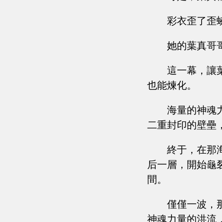
彩衣歪了歪
她的葉真哥
這一幕，讓
也能煉化。
海量的神魂
二重封印的壁壘
終于，在那
后一層，開始龜
間。
僅僅一波，
神魂力量的洪流