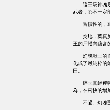
這王級神魂
武者，都不一定
習慣性的，
突地，葉真
王的尸體內蘊含
幻魂獸王的
化成了最純粹的
田。
碎玉真經運
為，在飛快的增
不過。幻魂