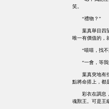
笑。
“禮物？”
葉真舉目四
唯一有價值的，
“嘻嘻，找不
“一會，等
葉真突地有
點將命搭上，都
彩衣在調息
魂獸王。可是王