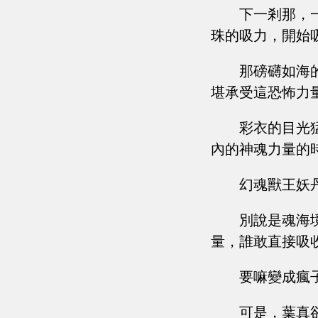
下一剎那，
珠的吸力，開始
那磅礴如海
堪承受這恐怖力
彩衣的目光
內的神魂力量的
幻魂獸王妖
別說是魂海
量，誰敢直接吸
要嘛變成瘋
可是，葉真