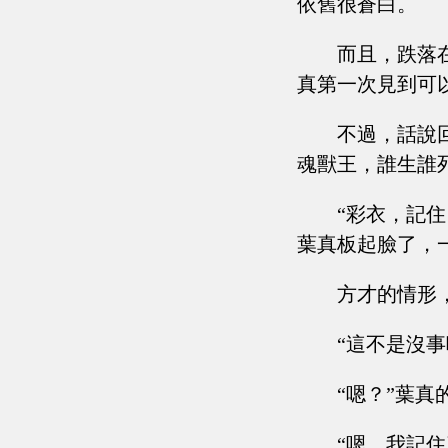
依舊很蒼白。
而且，跌落
真第一次見到可
不過，話說
魂獸王，誰生誰
“彩衣，記
葉真板起臉了，
方才的情形
“這不是沒事
“嗯？”葉真
“嗯，我記