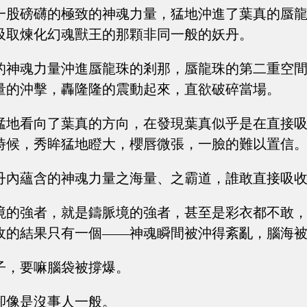
一股磅礴的極致的神魂力量，猛地沖進了葉真的蜃
吸取煉化幻魂獸王的那顆非同一般的妖丹。
的神魂力量沖進蜃龍珠的剎那，蜃龍珠的第二重空
量的沖擊，轟隆隆的震動起來，直欲破碎當場。
猛地看向了葉真的方向，在發現葉真似乎是在直接
時候，秀眸猛地瞪大，櫻唇微張，一臉的難以置信
丹內蘊含的神魂力量之海量、之霸道，誰敢直接吸
境的強者，就是鑄脈境的強者，甚至是彩衣都不敢
收的結果只有一個——神魂瞬間被沖得紊亂，腦海
子，要嘛腦袋被撐爆。
卻像是沒事人一般。