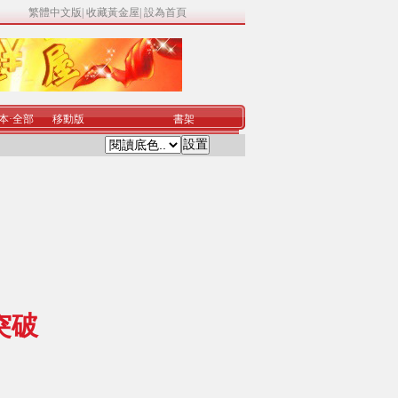
繁體中文版
|
收藏黃金屋
|
設為首頁
本
·
全部
移動版
書架
突破