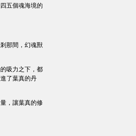
上四五個魂海境的
。
，剎那間，幻魂獸
珠的吸力之下，都
送進了葉真的丹
力量，讓葉真的修