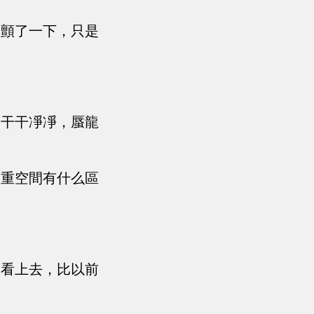
震顫了一下，只是
個干干凈凈，蜃龍
一重空間有什么區
，看上去，比以前