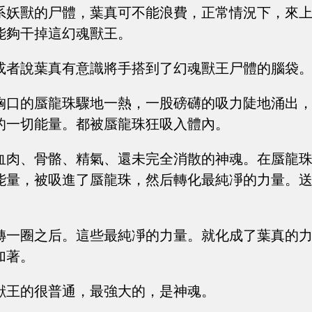
系妖獸的尸體，葉真可不能浪費，正常情況下，來
能夠干掉這幻魂獸王。
或者說葉真有意識將手搭到了幻魂獸王尸體的腦袋
胸口的蜃龍珠驟地一熱，一股磅礴的吸力陡地涌出
的一切能量。都被蜃龍珠狂吸入體內。
血肉、骨骼、精氣、還未完全消散的神魂。在蜃龍
能量，被吸進了蜃龍珠，然后轉化最純凈的力量。
轉一圈之后。這些最純凈的力量。就化成了葉真的
加著。
獸王的很普通，最強大的，是神魂。