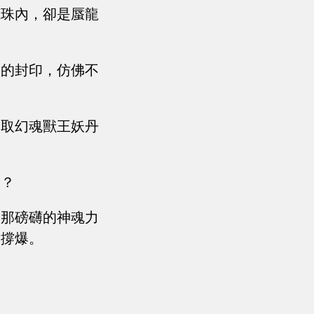
龍珠內，卻是蜃龍
間的封印，仿佛不
吸取幻魂獸王妖丹
。
收？
，那磅礴的神魂力
被撐爆。