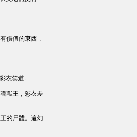
么有價值的東西，
”彩衣笑道。
幻魂獸王，彩衣差
獸王的尸體。這幻