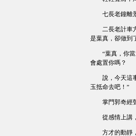
七長老鐘離
二長老計車
是葉真，卻做到
“葉真，你
會處置你嗎？
說，今天這
玉抵命去吧！”
掌門郭奇經
從感情上講
方才的動靜