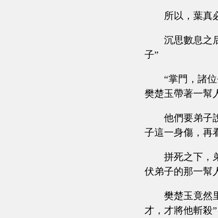
所以，葉真
沉思數息之
子”
“掌門，諸
樊楚玉帶著一幫
他們要弟子
子這一身傷，再
拼死之下，
伏弟子的那一幫
樊楚玉竟然
才，才將他斬殺”