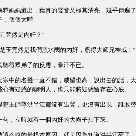
解釋娓娓道出，葉真的聲音又極其清亮，幾乎傳遍
子，個個大嘩。
兄竟然是內奸？”
樊楚玉竟然是我們黑水國的內奸，虧得大師兄神威！”
真聽得眾弟子的反應，暴汗不已。
云宗中的名聲一直不錯，威望也高，說出去的話，
些心有疑惑的聰明人，也只能將疑惑留存在心底。
樊楚玉師尊洪半江都沒有出聲，更沒有出現，誰敢
一句，立時就有一個內奸的大帽子扣下來。
敢這么說的最根本原因，就是因為知道洪半江死了