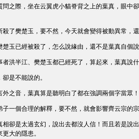
質問之際，坐在云翼虎小貓脊背之上的葉真，眼中
斬殺了樊楚玉，要不然，今天就會變得被動異常，
樊楚玉已經被殺了，怎么說緣由，還不是葉真自個
事者洪半江、樊楚玉都已經死了，算起來，葉真說
，卻是不能說的。
言外之音，葉真算是聽明白了都在強調兩個字當眾
弟子一個合理的解釋，要不然，就會影響齊云宗的
真相卻是太過玄幻，說出去都沒人信！而且若是說
來更大的隱患。