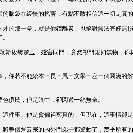
景的腦袋在緩慢的搖著，有點不敢相信這一切是真
方才的那一拳，就是他鐘離景，也絕對無法完好無
了。
當眾斬殺樊楚玉，殘害同門，竟然視門規如無物，你
事，你若不能給本＝長＝風＝文學＝座一個圓滿的
聲色俱厲，但是眼中，卻閃過一絲無奈。
，這件事。他是會偏袒葉真的，但現在，這事情卻
，將整個齊云宗的內外門弟子都驚動了，幾乎所有