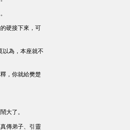
的。
損的硬接下來，可
莫以為，本座就不
解釋，你就給樊楚
是鬧大了。
的真傳弟子、引靈