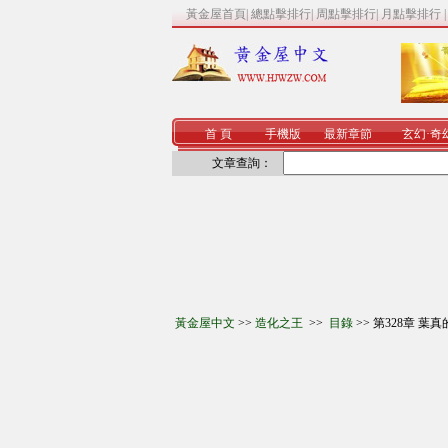
黃金屋首頁
|
總點擊排行
|
周點擊排行
|
月點擊排行
首 頁
手機版
最新章節
玄幻
·
奇
文章查詢：
黃金屋中文
>>
造化之王
>>
目錄
>> 第328章 葉