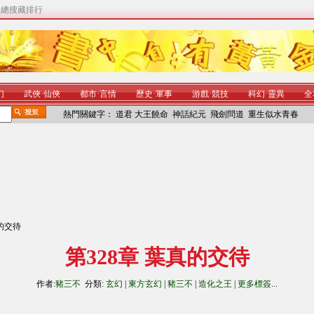
|
總搜藏排行
幻
武俠
·
仙俠
都市
·
言情
歷史
·
軍事
游戲
·
競技
科幻
·
靈異
全
熱門關鍵字：
道君
大王饒命
神話紀元
飛劍問道
重生似水青春
真的交待
第328章 葉真的交待
作者:
豬三不
分類:
玄幻
|
東方玄幻
|
豬三不
|
造化之王
|
更多標簽
...