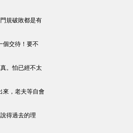
。
散門規破敗都是有
一個交待！要不
葉真。怕已經不太
出來，老夫等自會
個說得過去的理