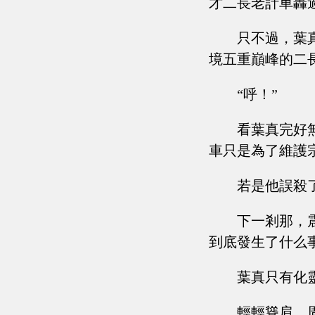
才二長老計車轟
只不過，葉
境五重巔峰的二
“呼！”
看葉真完好
車只是為了維護
若是他誤殺
下一剎那，
到底發生了什么
葉真只有化
輕輕聳肩，