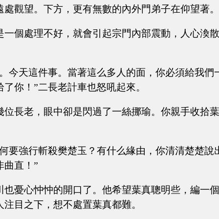
遠處觀望。下方，更有無數的內外門弟子在仰望著
是一個處理不好，就會引起宗門內部震動，人心渙
真。今天這件事。當著這么多人的面，你必須給我們
拾了你！”二長老計車也怒吼起來。
幾位長老，眼中卻是閃過了一絲挪瑜。你親手收拾
為何要強行斬殺樊楚玉？有什么緣由，你清清楚楚說
非曲直！”
川也憂心忡忡的開口了。他希望葉真聰明些，編一
人注目之下，想不處置葉真都難。