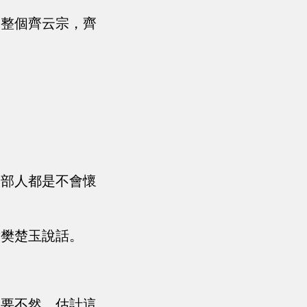
了整個齊云宗，齊
大部人都是不會懷
替樊楚玉說話。
，要不然，估計這