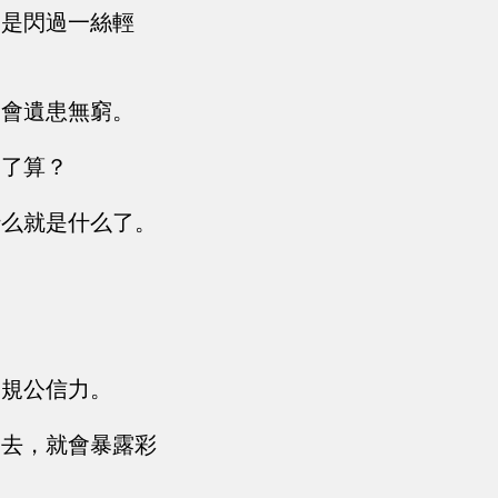
卻是閃過一絲輕
還會遺患無窮。
說了算？
什么就是什么了。
！
宗規公信力。
出去，就會暴露彩