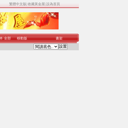
繁體中文版
|
收藏黃金屋
|
設為首頁
本
·
全部
移動版
書架