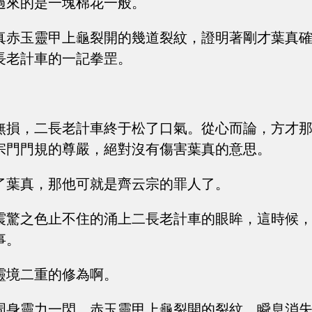
過來的是一塊棉花一般。
真赤玉靈甲上龜裂開的幾道裂紋，證明著剛才葉真
長老計車的一記拳罡。
無損，二長老計車終于松了口氣。從心而論，方才
宗門門規的尊嚴，絕對沒有傷害葉真的意思。
了葉真，那他可就是齊云宗的罪人了。
震驚之色止不住的涌上二長老計車的眼眸，這時候
事。
靈境二重的修為啊。
周身靈力一閃，赤玉靈甲上龜裂開的裂紋，瞬息消