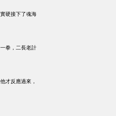
確實硬接下了魂海
那一拳，二長老計
，他才反應過來，
失。