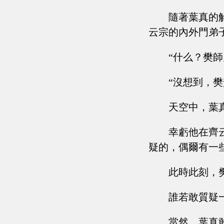
隨著葉真的
云宗的內外門弟
“什么？樊師
“沒想到，
天空中，葉
幸虧他在齊
疑的，偶爾有一
此時此刻，
誰若敢質疑
當然，葉真