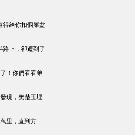
還得給你扣個屎盆
半路上，卻遭到了
手了！你們看看弟
卻發現，樊楚玉埋
三萬里，直到方