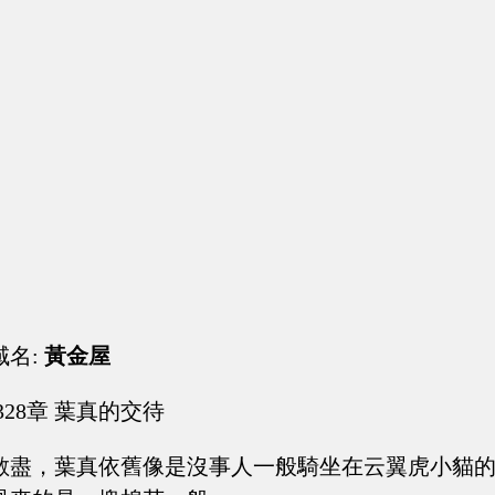
域名:
黃金屋
328章 葉真的交待
散盡，葉真依舊像是沒事人一般騎坐在云翼虎小貓