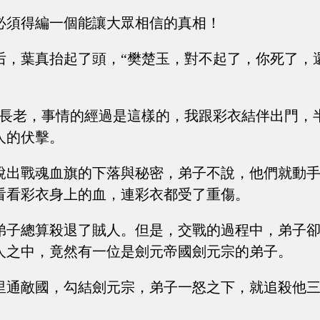
必須得編一個能讓大眾相信的真相！
后，葉真抬起了頭，“樊楚玉，對不起了，你死了，
位長老，事情的經過是這樣的，我跟彩衣結伴出門，
人的伏擊。
說出戰魂血旗的下落與秘密，弟子不說，他們就動
看看彩衣身上的血，連彩衣都受了重傷。
弟子總算殺退了賊人。但是，交戰的過程中，弟子
人之中，竟然有一位是劍元帝國劍元宗的弟子。
里通敵國，勾結劍元宗，弟子一怒之下，就追殺他