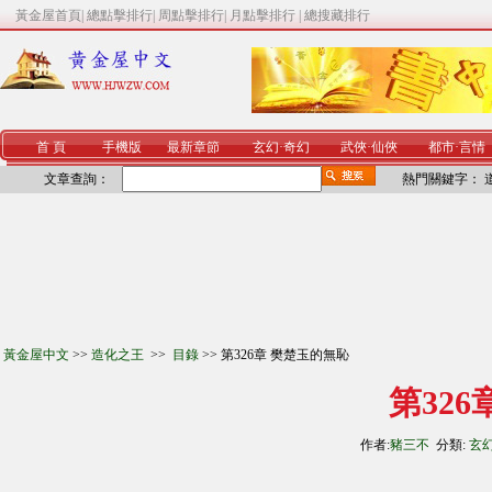
黃金屋首頁
|
總點擊排行
|
周點擊排行
|
月點擊排行
|
總搜藏排行
首 頁
手機版
最新章節
玄幻
·
奇幻
武俠
·
仙俠
都市
·
言情
文章查詢：
熱門關鍵字：
黃金屋中文
>>
造化之王
>>
目錄
>> 第326章 樊楚玉的無恥
第32
作者:
豬三不
分類:
玄