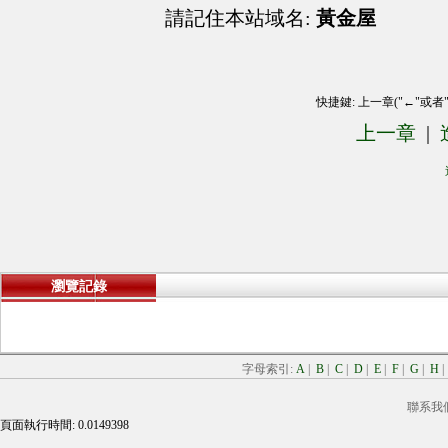
請記住本站域名:
黃金屋
快捷鍵: 上一章("←"或者
上一章
|
瀏覽記錄
字母索引:
A
|
B
|
C
|
D
|
E
|
F
|
G
|
H
聯系我
頁面執行時間: 0.0149398