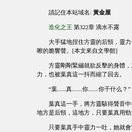
請記住本站域名:
黃金屋
造化之王
第322章 滴水不露
大手猛地捏住方靈的后頸，靈力
嚓的脆響聲。[本文來自文學館]
方靈剛剛緊繃就欲反擊的身體，
力，也被葉真這一抖而縮了回去。
“葉......真.......你.......你干什么？”
葉真這一手，將方靈駭得聲音中
地方是后頸，這地方，只要葉真用勁
只要葉真手中靈力一吐，她就會