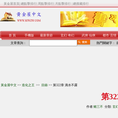
黃金屋首頁
|
總點擊排行
|
周點擊排行
|
月點擊排行
|
總搜藏排行
首 頁
手機版
最新章節
玄幻
·
奇幻
武俠
·
仙俠
都市
·
言情
文章查詢：
熱門關鍵字：
黃金屋中文
>>
造化之王
>>
目錄
>> 第322章 滴水不露
第3
作者:
豬三不
分類:
玄