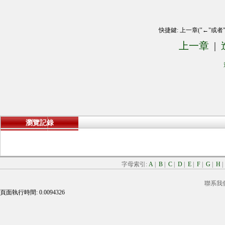
快捷鍵: 上一章("←"或者
上一章
|
瀏覽記錄
字母索引:
A
|
B
|
C
|
D
|
E
|
F
|
G
|
H
聯系我
頁面執行時間: 0.0094326