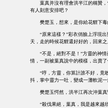
葉真并沒有理會洪半江的稱贊，
有人刻意安排吧？
樊楚玉，想來，是你給花貍下毒
“原來這樣？”彩衣俏臉上浮現
天，走的時候花貍還好好的，回來之
“不是，絕對不是！”方靈的神
情，一副被葉真說中的模樣，出賣了
“哼，方靈，你算計誰不好，竟
抖，掌中靈力一吐，變成一灘軟泥一
樊楚玉愕然，洪半江再次沖葉真
“殺伐果絕，葉真，我是越來越