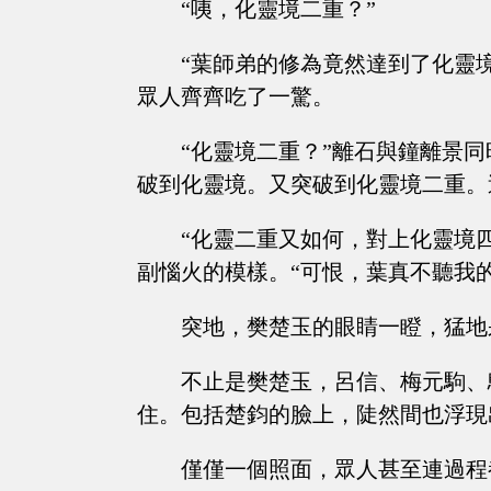
“咦，化靈境二重？”
“葉師弟的修為竟然達到了化靈
眾人齊齊吃了一驚。
“化靈境二重？”離石與鐘離景
破到化靈境。又突破到化靈境二重。
“化靈二重又如何，對上化靈境
副惱火的模樣。“可恨，葉真不聽我
突地，樊楚玉的眼睛一瞪，猛地
不止是樊楚玉，呂信、梅元駒、
住。包括楚鈞的臉上，陡然間也浮現
僅僅一個照面，眾人甚至連過程