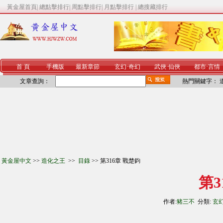
黃金屋首頁
|
總點擊排行
|
周點擊排行
|
月點擊排行
|
總搜藏排行
首 頁
手機版
最新章節
玄幻
·
奇幻
武俠
·
仙俠
都市
·
言情
文章查詢：
熱門關鍵字：
黃金屋中文
>>
造化之王
>>
目錄
>> 第316章 戰楚鈞
第3
作者:
豬三不
分類:
玄