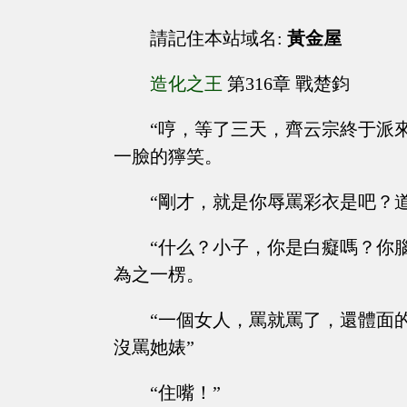
請記住本站域名:
黃金屋
造化之王
第316章 戰楚鈞
“哼，等了三天，齊云宗終于派
一臉的獰笑。
“剛才，就是你辱罵彩衣是吧？
“什么？小子，你是白癡嗎？你
為之一楞。
“一個女人，罵就罵了，還體面
沒罵她婊”
“住嘴！”