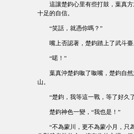
這讓楚鈞心里有些打鼓，葉真方
十足的自信。
“笑話，就憑你嗎？”
嘴上否認著，楚鈞踏上了武斗臺
“喏！”
葉真沖楚鈞呶了呶嘴，楚鈞自然
山。
“楚鈞，我等這一戰，等了好久
楚鈞神色一變，“我也是！”
“不為蒙川，更不為蒙小月，只