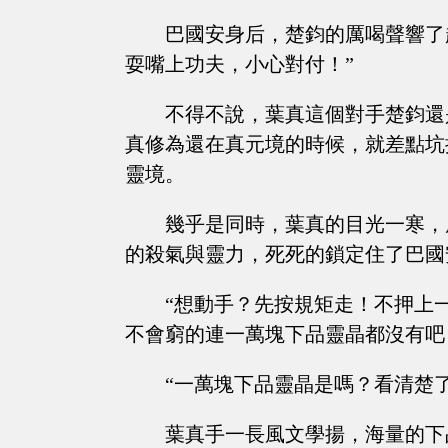
巴國安身后，楚鈞的厲喝聲響了
耍嘴上功夫，小心對付！”
不得不說，葉真這個對手楚鈞還
真修為還在真元境的時候，就差點坑
靈境。
幾乎是同時，葉真的目光一寒，
的殺氣與靈力，死死的鎖定住了巴國
“想動手？先按規矩走！不押上
不會窮的連一萬塊下品靈晶都沒有吧
“一萬塊下品靈晶是嗎？看清楚了
葉真手一長風文學揚，海量的下