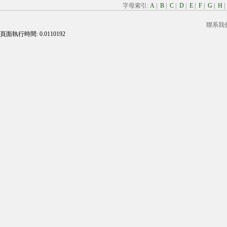
字母索引:
A
|
B
|
C
|
D
|
E
|
F
|
G
|
H
聯系我
頁面執行時間: 0.0110192