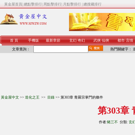
黃金屋首頁
|
總點擊排行
|
周點擊排行
|
月點擊排行
|
總搜藏排行
首 頁
手機版
最新章節
玄幻
·
奇幻
武俠
·
仙俠
都市
·
言情
文章查詢：
熱門關鍵字：
黃金屋中文
>>
造化之王
>>
目錄
>> 第303章 青羅宗掌門的條件
第303
作者:
豬三不
分類:
玄