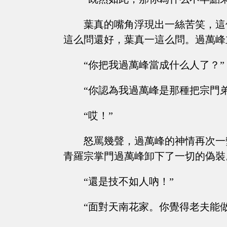
葉真的嘴角浮現出一絲苦笑，這
這么問還好，葉真一這么問。過萬峰
“你把我過萬峰當成什么人了？”
“你認為我過萬峰是那種把宗門
“哎！”
怒罵幾聲，過萬峰的神情再次一
青羅宗掌門過萬峰卸下了一切的偽裝
“還是技不如人吶！”
“面對天南花家。你覺得老夫能