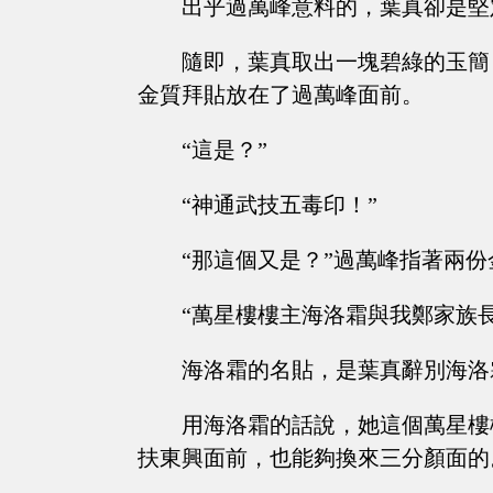
出乎過萬峰意料的，葉真卻是堅
隨即，葉真取出一塊碧綠的玉簡
金質拜貼放在了過萬峰面前。
“這是？”
“神通武技五毒印！”
“那這個又是？”過萬峰指著兩
“萬星樓樓主海洛霜與我鄭家族
海洛霜的名貼，是葉真辭別海洛
用海洛霜的話說，她這個萬星樓
扶東興面前，也能夠換來三分顏面的