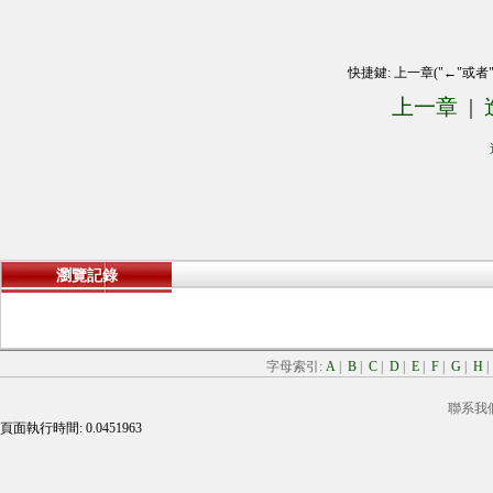
快捷鍵: 上一章("←"或者
上一章
|
瀏覽記錄
字母索引:
A
|
B
|
C
|
D
|
E
|
F
|
G
|
H
聯系我
頁面執行時間: 0.0451963