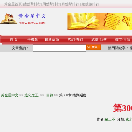
黃金屋首頁
|
總點擊排行
|
周點擊排行
|
月點擊排行
|
總搜藏排行
首 頁
手機版
最新章節
玄幻
·
奇幻
武俠
·
仙俠
都市
·
言情
文章查詢：
熱門關鍵字：
黃金屋中文
>>
造化之王
>>
目錄
>> 第300章 揍到殘廢
第3
作者:
豬三不
分類:
玄