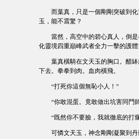
而葉真，只是一個剛剛突破到化
玉，能不震驚？
當然，高空中的碧心真人，倒是
化靈境四重巔峰武者全力一擊的護體
葉真橫騎在文天玉的胸口。醋缽
下去。拳拳到肉。血肉橫飛。
“打死你這個無恥小人！”
“你敢混蛋。竟敢做出坑害同門
“既然你不要臉，我就徹底的打
可憐文天玉，神念剛剛凝聚到丹