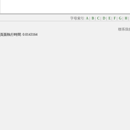
字母索引:
A
|
B
|
C
|
D
|
E
|
F
|
G
|
H
聯系我
頁面執行時間: 0.0143164