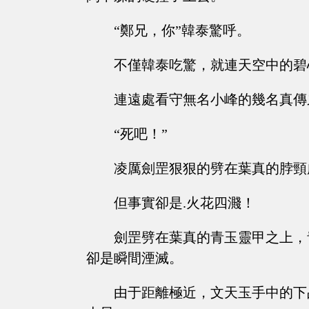
“鄭兄，你”韓泰驚呼。
不僅韓泰吃驚，就連天空中的碧
連遠處看守無名小峰的幾名真傳
“死吧！”
凌厲劍罡狠狠的劈在葉真的脖頸
但事實卻是.火花四濺！
劍罡劈在葉真的青玉靈甲之上，
卻是瞬間湮滅。
由于距離極近，文天玉手中的下