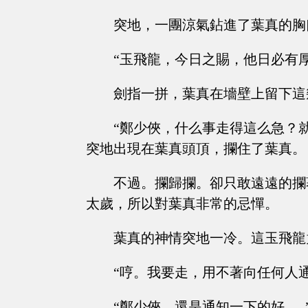
突地，一團涼氣鉆進了葉真的胸
“玉飛龍，今日之賜，他日必有厚
劍指一拼，葉真在墻壁上留下這
“鄭少俠，什么事走得這么急？
突地出現在葉真頭頂，攔住了葉真。
不過。攔歸攔。卻只敢遠遠的攔
太歲，所以對葉真非常的忌憚。
葉真的神情突地一冷。這玉飛龍
“哼。我要走，用不著向任何人
“鄭少俠，還是通知一下的好......