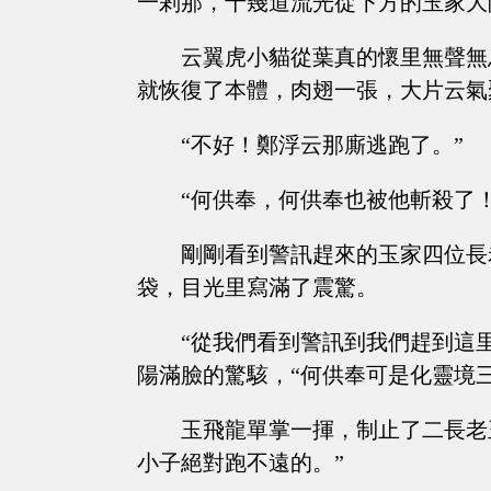
一剎那，十幾道流光從下方的玉家大
云翼虎小貓從葉真的懷里無聲無
就恢復了本體，肉翅一張，大片云氣
“不好！鄭浮云那廝逃跑了。”
“何供奉，何供奉也被他斬殺了！
剛剛看到警訊趕來的玉家四位長
袋，目光里寫滿了震驚。
“從我們看到警訊到我們趕到這
陽滿臉的驚駭，“何供奉可是化靈境三
玉飛龍單掌一揮，制止了二長老
小子絕對跑不遠的。”