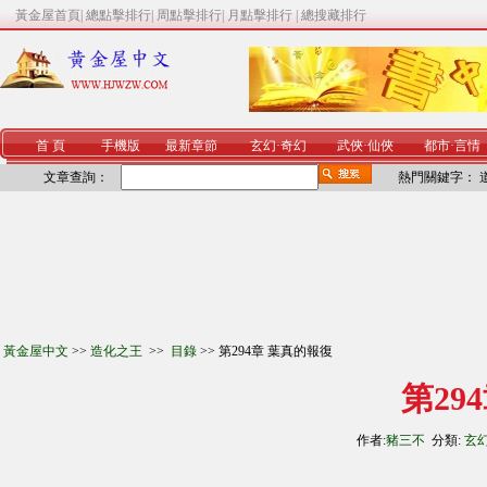
黃金屋首頁
|
總點擊排行
|
周點擊排行
|
月點擊排行
|
總搜藏排行
首 頁
手機版
最新章節
玄幻
·
奇幻
武俠
·
仙俠
都市
·
言情
文章查詢：
熱門關鍵字：
黃金屋中文
>>
造化之王
>>
目錄
>> 第294章 葉真的報復
第29
作者:
豬三不
分類:
玄