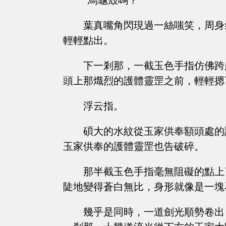
“烏龜殼嗎？”
葉真嘴角閃現過一絲嗤笑，周身
輕輕點出。
下一剎那，一截玉色手指仿佛跨
頭上那熾烈的護體靈罡之前，輕輕摁
浮云指。
碩大的水紋從玉家供奉額頭處的
玉家供奉的護體靈罡也告破碎。
那半截玉色手指毫無阻礙的點上
陡地變得蒼白無比，身形就像是一塊
幾乎是同時，一道劍光順勢卷出