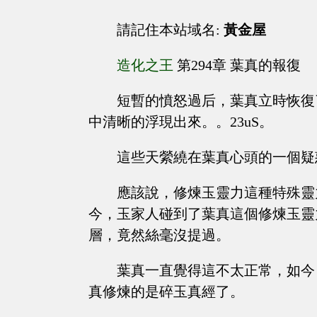
請記住本站域名:
黃金屋
造化之王
第294章 葉真的報復
短暫的憤怒過后，葉真立時恢復
中清晰的浮現出來。。23uS。
這些天縈繞在葉真心頭的一個疑
應該說，修煉玉靈力這種特殊靈
今，玉家人碰到了葉真這個修煉玉靈
層，竟然絲毫沒提過。
葉真一直覺得這不太正常，如今
真修煉的是碎玉真經了。