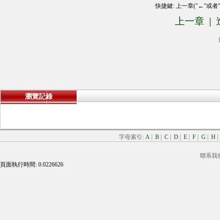
快捷鍵: 上一章("←"或者
上一章
|
瀏覽記錄
字母索引:
A
|
B
|
C
|
D
|
E
|
F
|
G
|
H
聯系我
頁面執行時間: 0.0226626