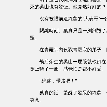
死的吳山也有發怔。他竟然好好的？
沒有被眼前這綠蘿的‘大表哥’一
關鍵時刻。葉真只是一劍剖毀了
罡。
在青羅宗內殺戮青羅宗的弟子，
劫后余生的吳山一屁股就軟倒在
關上轉了一圈，感覺怕是都不好受。
“綠蘿，帶路吧！”
葉真的話，驚醒了發呆的綠蘿，
笑意。