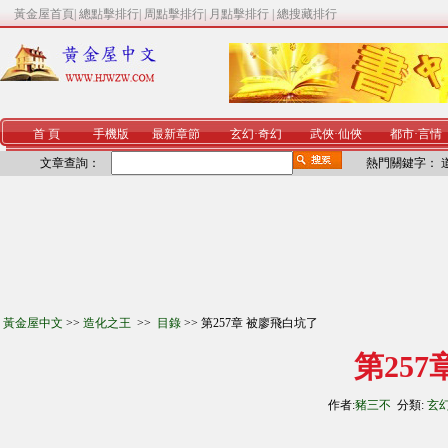
黃金屋首頁
|
總點擊排行
|
周點擊排行
|
月點擊排行
|
總搜藏排行
首 頁
手機版
最新章節
玄幻
·
奇幻
武俠
·
仙俠
都市
·
言情
文章查詢：
熱門關鍵字：
黃金屋中文
>>
造化之王
>>
目錄
>> 第257章 被廖飛白坑了
第25
作者:
豬三不
分類:
玄