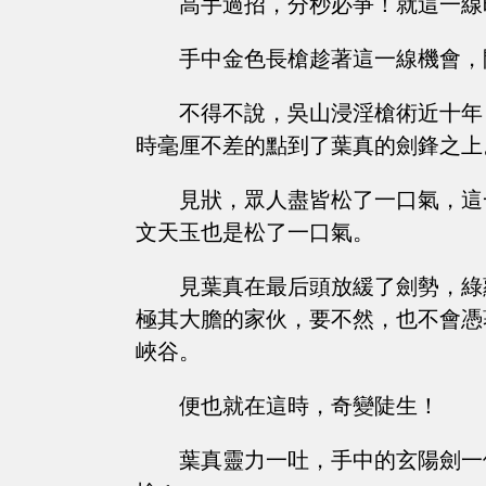
高手過招，分秒必爭！就這一線
手中金色長槍趁著這一線機會，
不得不說，吳山浸淫槍術近十年
時毫厘不差的點到了葉真的劍鋒之上
見狀，眾人盡皆松了一口氣，這
文天玉也是松了一口氣。
見葉真在最后頭放緩了劍勢，綠
極其大膽的家伙，要不然，也不會憑
峽谷。
便也就在這時，奇變陡生！
葉真靈力一吐，手中的玄陽劍一