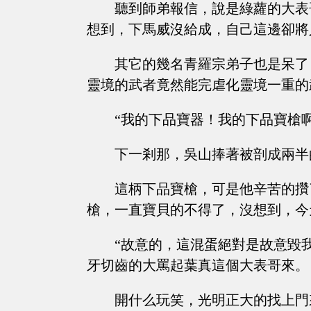
聽到師弟報信，說是綠蘿的大表
想到，下馬威沒給成，自己這邊卻將
其它的幾名青羅宗弟子也是呆了
靈境的武者竟然能完虐化靈境一重的
“我的下品寶器！我的下品寶槍啊
下一剎那，吳山捧著被剖成兩半
這柄下品寶槍，可是他辛苦的攢
槍，一直寶貝的不得了，沒想到，今
“故意的，這混蛋絕對是故意毀
牙切齒的大罵起葉真這個大表哥來。
開什么玩笑，光明正大的找上門