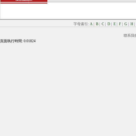
字母索引:
A
|
B
|
C
|
D
|
E
|
F
|
G
|
H
聯系我
頁面執行時間: 0.01824