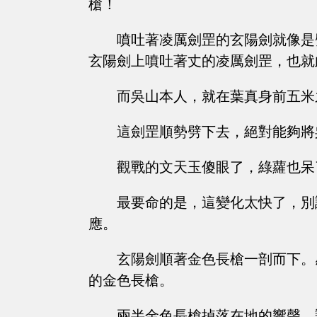
槍！
噴吐著凌厲劍罡的玄陽劍就像是
玄陽劍上噴吐著丈的凌厲劍罡，也就
而吳山本人，就在葉真身前五米
這劍罡順勢劈下去，絕對能夠將
觀戰的文天玉傻眼了，綠蘿也呆
最要命的是，這變化太快了，別
應。
玄陽劍順著金色長槍一剖而下。
的金色長槍。
兩半金色長槍掉落在地的響聲，