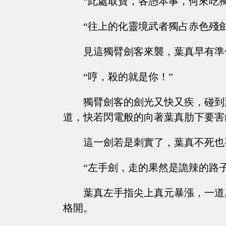
“此處取寶，各憑本事，何來吃
“往上的化靈境武者獨占赤色殘
見這獨臂劍客來襲，葉真早有準
“哼，殺的就是你！”
獨臂劍客的劍光又快又疾，碰到
道，快若閃電般的向著葉真肋下要害
這一劍若是刺實了，葉真不死也
“左手劍，走的果然是詭辣的路子
葉真左手指尖上真元暴漲，一道
格開。