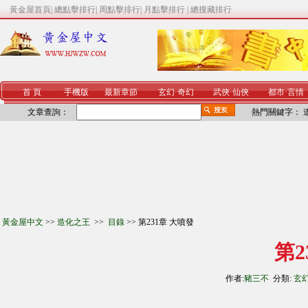
黃金屋首頁
|
總點擊排行
|
周點擊排行
|
月點擊排行
|
總搜藏排行
首 頁
手機版
最新章節
玄幻
·
奇幻
武俠
·
仙俠
都市
·
言情
文章查詢：
熱門關鍵字：
黃金屋中文
>>
造化之王
>>
目錄
>> 第231章 大噴發
第2
作者:
豬三不
分類:
玄