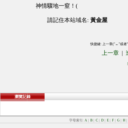
神情驟地一窒！(
請記住本站域名:
黃金屋
快捷鍵: 上一章("←"或者
上一章
|
瀏覽記錄
字母索引:
A
|
B
|
C
|
D
|
E
|
F
|
G
|
H