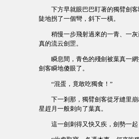
下方早就眼巴巴盯著的獨臂劍客
陡地拐了一個彎，斜下一橫。
稍慢一步飛射過來的一青、一灰
真的流云劍罡。
瞬息間，青色的殘劍被葉真一網
劍客瞬地傻眼了。
“混蛋，竟敢吃獨食！”
下一剎那，獨臂劍客從牙縫里崩
星趕月一般刺向了葉真。
這一劍刺得又快又疾，劍勢一起