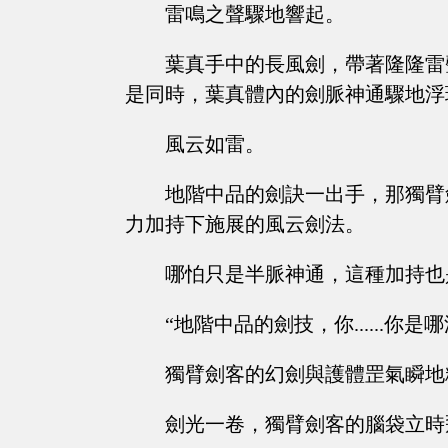
雷鳴之聲驟地響起。
葉真手中的長風劍，帶著隆隆雷
是同時，葉真體內的劍脈神通驟地浮
風云如雷。
地階中品的劍訣一出手，那獨臂
力加持下施展的風云劍法。
哪怕只是半脈神通，這種加持也
“地階中品的劍技，你......你是
獨臂劍客的幻劍與護體罡氣瞬地
劍光一卷，獨臂劍客的腦袋立時