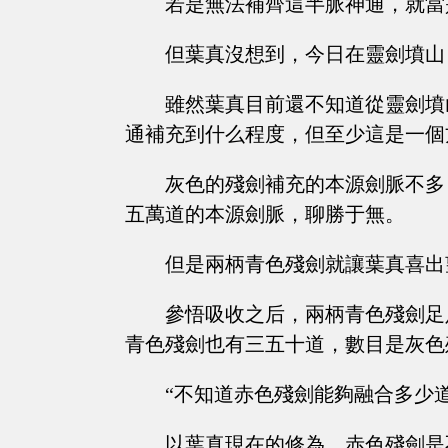
若是無法補齊這半脈神通，就當
但葉真沒想到，今日在靈劍墳山
雖然葉真目前還不知道從靈劍墳
通補充到什么程度，但至少這是一個
灰色的殘劍補充的本源劍脈不多
五萬道的本源劍脈，聊勝于無。
但是兩柄青色殘劍就讓葉真喜出
參悟吸收之后，兩柄青色殘劍足
青色殘劍也有三五十道，數目是灰色
“不知道赤色殘劍能夠融合多少
以葉真現在的修為，赤色殘劍是