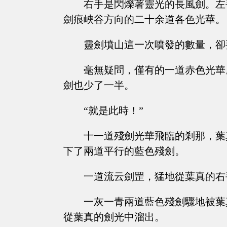
右手是閃爍著靈光的長風劍。左
劍痕峽谷方向的二十余道各色光華。
靈劍墳山這一次噴發的數量，卻
毫無疑問，僅有的一道赤色光華
劍也少了一半。
“就是此時！”
十一道殘劍光華飛臨的剎那，葉
下了兩道平行的藍色殘劍。
一道流云劍罡，猛地從葉真的右
一灰一青兩道藍色殘劍驟地被葉
從葉真的劍光中溜出。