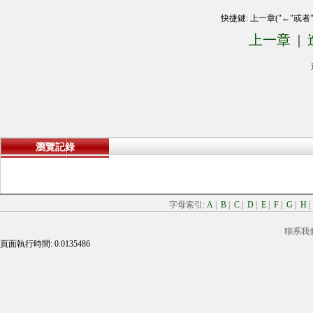
快捷鍵: 上一章("←"或者
上一章
|
瀏覽記錄
字母索引:
A
|
B
|
C
|
D
|
E
|
F
|
G
|
H
聯系我
頁面執行時間: 0.0135486