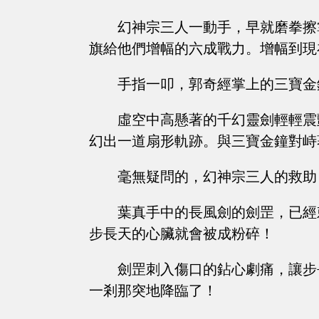
幻神宗三人一動手，早就磨拳擦
旗給他們增幅的六成戰力。增幅到現
手指一叩，郭奇經掌上的三寶金
虛空中高懸著的千幻靈劍輕輕震
幻出一道扇形軌跡。與三寶金鐘對峙
毫無疑問的，幻神宗三人的救助
葉真手中的長風劍的劍罡，已經
步長天的心臟就會被成粉碎！
劍罡刺入傷口的鉆心劇痛，讓步
一剎那突地降臨了！