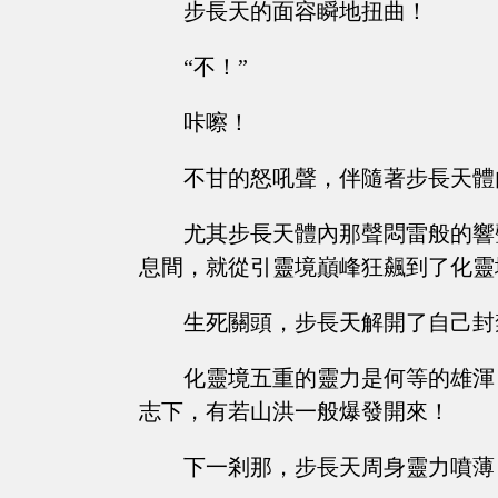
步長天的面容瞬地扭曲！
“不！”
咔嚓！
不甘的怒吼聲，伴隨著步長天體
尤其步長天體內那聲悶雷般的響
息間，就從引靈境巔峰狂飆到了化靈
生死關頭，步長天解開了自己封
化靈境五重的靈力是何等的雄渾
志下，有若山洪一般爆發開來！
下一剎那，步長天周身靈力噴薄