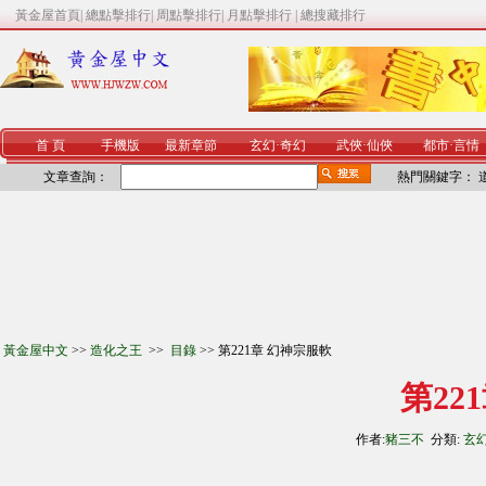
黃金屋首頁
|
總點擊排行
|
周點擊排行
|
月點擊排行
|
總搜藏排行
首 頁
手機版
最新章節
玄幻
·
奇幻
武俠
·
仙俠
都市
·
言情
文章查詢：
熱門關鍵字：
黃金屋中文
>>
造化之王
>>
目錄
>> 第221章 幻神宗服軟
第22
作者:
豬三不
分類:
玄