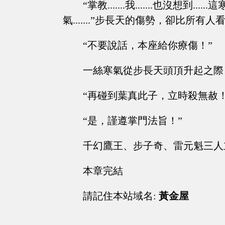
“掌教.......我.......也沒想到.
氣.......”步長天的傷勢，卻比所有
“不要說話，本座給你療傷！”
一絲寒氣從步長天頭頂升起之際
“再碰到葉真此子，立時殺無赦！
“是，謹遵掌門法旨！”
千幻鷹王、步子奇、雷元魁三人
本章完結
請記住本站域名:
黃金屋